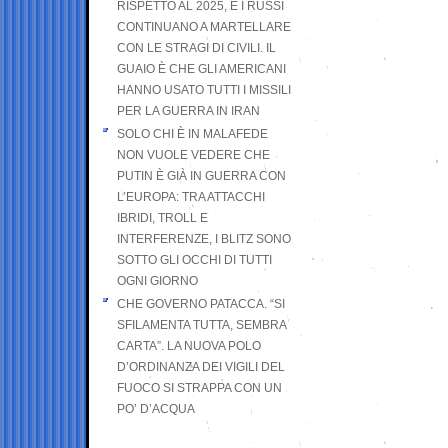
RISPETTO AL 2025, E I RUSSI
CONTINUANO A MARTELLARE
CON LE STRAGI DI CIVILI. IL
GUAIO È CHE GLI AMERICANI
HANNO USATO TUTTI I MISSILI
PER LA GUERRA IN IRAN
SOLO CHI È IN MALAFEDE
NON VUOLE VEDERE CHE
PUTIN È GIÀ IN GUERRA CON
L’EUROPA: TRA ATTACCHI
IBRIDI, TROLL E
INTERFERENZE, I BLITZ SONO
SOTTO GLI OCCHI DI TUTTI
OGNI GIORNO
CHE GOVERNO PATACCA. “SI
SFILAMENTA TUTTA, SEMBRA
CARTA”. LA NUOVA POLO
D’ORDINANZA DEI VIGILI DEL
FUOCO SI STRAPPA CON UN
PO’ D’ACQUA