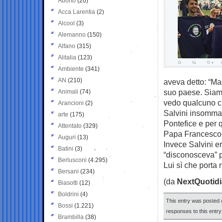
Aborto
(20)
Acca Larentia
(2)
Alcool
(3)
Alemanno
(150)
Alfano
(315)
Alitalia
(123)
Ambiente
(341)
AN
(210)
aveva detto: “Ma
suo paese. Siamo
Animali
(74)
vedo qualcuno c
Arancioni
(2)
Salvini insomma s
arte
(175)
Pontefice e per 
Attentato
(329)
Papa Francesco c
Auguri
(13)
Invece Salvini er
Batini
(3)
“disconosceva” 
Berlusconi
(4.295)
Lui sì che porta 
Bersani
(234)
(da
NextQuotid
Biasotti
(12)
Boldrini
(4)
This entry was posted o
Bossi
(1.221)
responses to this entr
Brambilla
(38)