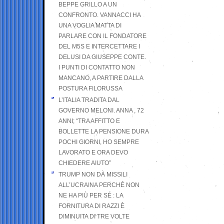
BEPPE GRILLO A UN
CONFRONTO. VANNACCI HA
UNA VOGLIA MATTA DI
PARLARE CON IL FONDATORE
DEL M5S E INTERCETTARE I
DELUSI DA GIUSEPPE CONTE.
I PUNTI DI CONTATTO NON
MANCANO, A PARTIRE DALLA
POSTURA FILORUSSA
L’ITALIA TRADITA DAL
GOVERNO MELONI. ANNA , 72
ANNI; “TRA AFFITTO E
BOLLETTE LA PENSIONE DURA
POCHI GIORNI, HO SEMPRE
LAVORATO E ORA DEVO
CHIEDERE AIUTO”
TRUMP NON DÀ MISSILI
ALL’UCRAINA PERCHÉ NON
NE HA PIÙ PER SÉ : LA
FORNITURA DI RAZZI È
DIMINUITA DI TRE VOLTE