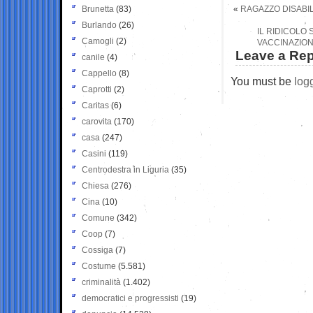
Brunetta
(83)
«
RAGAZZO DISABI
Burlando
(26)
IL RIDICOLO
Camogli
(2)
VACCINAZIONI
Leave a Rep
canile
(4)
Cappello
(8)
You must be
log
Caprotti
(2)
Caritas
(6)
carovita
(170)
casa
(247)
Casini
(119)
Centrodestra in Liguria
(35)
Chiesa
(276)
Cina
(10)
Comune
(342)
Coop
(7)
Cossiga
(7)
Costume
(5.581)
criminalità
(1.402)
democratici e progressisti
(19)