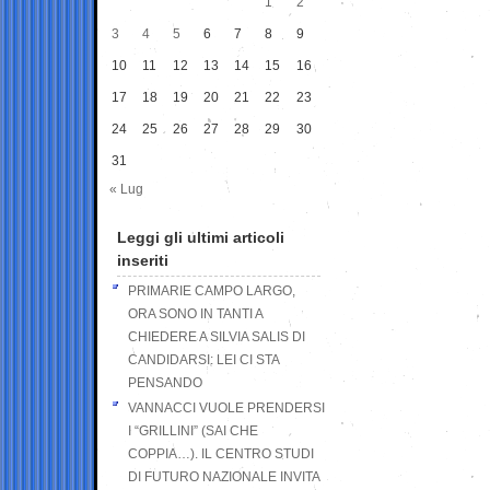
1
2
3
4
5
6
7
8
9
10
11
12
13
14
15
16
17
18
19
20
21
22
23
24
25
26
27
28
29
30
31
« Lug
Leggi gli ultimi articoli
inseriti
PRIMARIE CAMPO LARGO,
ORA SONO IN TANTI A
CHIEDERE A SILVIA SALIS DI
CANDIDARSI: LEI CI STA
PENSANDO
VANNACCI VUOLE PRENDERSI
I “GRILLINI” (SAI CHE
COPPIA…). IL CENTRO STUDI
DI FUTURO NAZIONALE INVITA