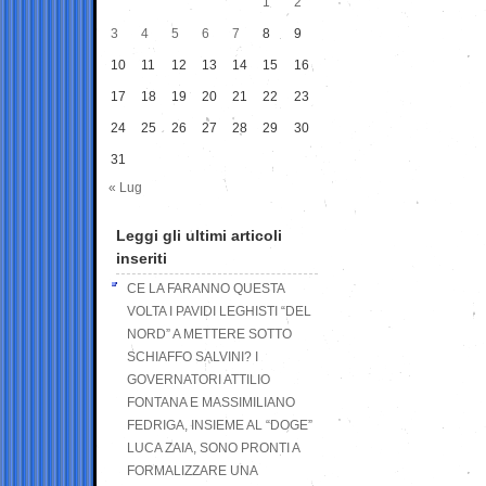
1
2
3
4
5
6
7
8
9
10
11
12
13
14
15
16
17
18
19
20
21
22
23
24
25
26
27
28
29
30
31
« Lug
Leggi gli ultimi articoli
inseriti
CE LA FARANNO QUESTA
VOLTA I PAVIDI LEGHISTI “DEL
NORD” A METTERE SOTTO
SCHIAFFO SALVINI? I
GOVERNATORI ATTILIO
FONTANA E MASSIMILIANO
FEDRIGA, INSIEME AL “DOGE”
LUCA ZAIA, SONO PRONTI A
FORMALIZZARE UNA