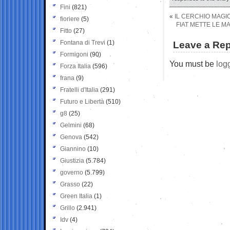
Fini
(821)
«
IL CERCHIO MAGI
fioriere
(5)
FIAT METTE LE M
Fitto
(27)
Fontana di Trevi
(1)
Leave a Rep
Formigoni
(90)
You must be
log
Forza Italia
(596)
frana
(9)
Fratelli d'Italia
(291)
Futuro e Libertà
(510)
g8
(25)
Gelmini
(68)
Genova
(542)
Giannino
(10)
Giustizia
(5.784)
governo
(5.799)
Grasso
(22)
Green Italia
(1)
Grillo
(2.941)
Idv
(4)