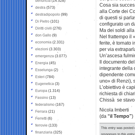
denuncia
(14.528)
Cosa sia success
destra
(573)
alla Corte dei Co
destradipopolo
(99)
di questi si parl
Di Pietro
(101)
configurato un d
Diritti civili
(276)
Ma dei soldi all
don Gallo
(9)
Nel frattempo il 
economia
(2.331)
ferite, è tornato
per via extrapar
elezioni
(3.303)
Un’ascesa fulmine
emergenza
(3.077)
Il documento del
Energia
(45)
integrante della
Esselunga
(2)
dipendente comu
Esteri
(784)
uno» di Renzi), 
Eugenetica
(3)
L’obiettivo è cap
Europa
(1.314)
richiesta di chia
Fassino
(13)
Chissà se stavol
federalismo
(167)
Nicola Imberti
Ferrara
(21)
(da
“il Tempo”
)
Ferretti
(6)
ferrovie
(133)
This entry was posted o
finanziaria
(325)
responses to this entr