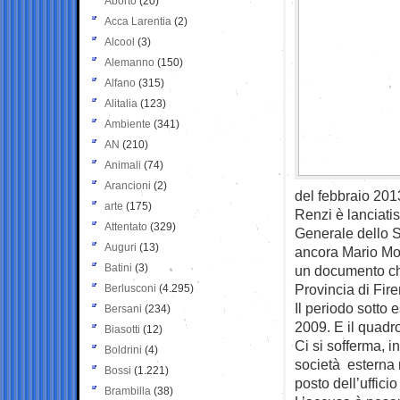
Aborto
(20)
Acca Larentia
(2)
Alcool
(3)
Alemanno
(150)
Alfano
(315)
Alitalia
(123)
Ambiente
(341)
AN
(210)
Animali
(74)
Arancioni
(2)
del febbraio 201
arte
(175)
Renzi è lanciati
Attentato
(329)
Generale dello St
Auguri
(13)
ancora Mario Mont
Batini
(3)
un documento che
Provincia di Fir
Berlusconi
(4.295)
Il periodo sotto
Bersani
(234)
2009. E il quadr
Biasotti
(12)
Ci si sofferma, i
Boldrini
(4)
società esterna 
Bossi
(1.221)
posto dell’uffici
Brambilla
(38)