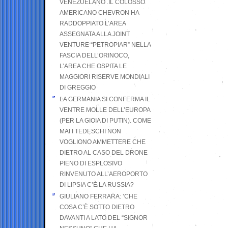
VENEZUELANO .IL COLOSSO
AMERICANO CHEVRON HA
RADDOPPIATO L’AREA
ASSEGNATA ALLA JOINT
VENTURE “PETROPIAR” NELLA
FASCIA DELL’ORINOCO,
L’AREA CHE OSPITA LE
MAGGIORI RISERVE MONDIALI
DI GREGGIO
LA GERMANIA SI CONFERMA IL
VENTRE MOLLE DELL’EUROPA
(PER LA GIOIA DI PUTIN). COME
MAI I TEDESCHI NON
VOGLIONO AMMETTERE CHE
DIETRO AL CASO DEL DRONE
PIENO DI ESPLOSIVO
RINVENUTO ALL’AEROPORTO
DI LIPSIA C’È LA RUSSIA?
GIULIANO FERRARA: ’CHE
COSA C’È SOTTO DIETRO
DAVANTI A LATO DEL “SIGNOR