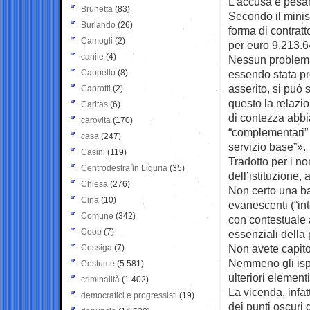
L’accusa è pesa
Brunetta
(83)
Secondo il minist
Burlando
(26)
forma di contratt
Camogli
(2)
per euro 9.213.6
canile
(4)
Nessun problema
Cappello
(8)
essendo stata p
asserito, si può
Caprotti
(2)
questo la relazi
Caritas
(6)
di contezza abbi
carovita
(170)
“complementari” i
casa
(247)
servizio base”».
Casini
(119)
Tradotto per i no
Centrodestra in Liguria
(35)
dell’istituzione,
Chiesa
(276)
Non certo una baz
Cina
(10)
evanescenti (“in
Comune
(342)
con contestuale 
Coop
(7)
essenziali della 
Non avete capit
Cossiga
(7)
Nemmeno gli ispe
Costume
(5.581)
ulteriori element
criminalità
(1.402)
La vicenda, infa
democratici e progressisti
(19)
dei punti oscuri 