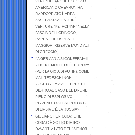
VENEZUELANO .IL COLOSSO
AMERICANO CHEVRON HA
RADDOPPIATO L’AREA
ASSEGNATA ALLA JOINT
VENTURE “PETROPIAR” NELLA
FASCIA DELL’ORINOCO,
L’AREA CHE OSPITA LE
MAGGIORI RISERVE MONDIALI
DI GREGGIO
LA GERMANIA SI CONFERMA IL
VENTRE MOLLE DELL’EUROPA
(PER LA GIOIA DI PUTIN). COME
MAI I TEDESCHI NON
VOGLIONO AMMETTERE CHE
DIETRO AL CASO DEL DRONE
PIENO DI ESPLOSIVO
RINVENUTO ALL’AEROPORTO
DI LIPSIA C’È LA RUSSIA?
GIULIANO FERRARA: ’CHE
COSA C’È SOTTO DIETRO
DAVANTI A LATO DEL “SIGNOR