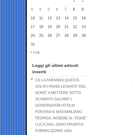
1
2
3
4
5
6
7
8
9
10
11
12
13
14
15
16
17
18
19
20
21
22
23
24
25
26
27
28
29
30
31
« Lug
Leggi gli ultimi articoli
inseriti
CE LA FARANNO QUESTA
VOLTA I PAVIDI LEGHISTI “DEL
NORD” A METTERE SOTTO
SCHIAFFO SALVINI? I
GOVERNATORI ATTILIO
FONTANA E MASSIMILIANO
FEDRIGA, INSIEME AL “DOGE”
LUCA ZAIA, SONO PRONTI A
FORMALIZZARE UNA