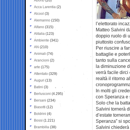
Aborto
(20)
Acca Larentia
(2)
Alcool
(3)
Alemanno
(150)
l’elettorato inca
Alfano
(315)
Matteo Salvini d
Alitalia
(123)
doppio ruolo di 
Ambiente
(341)
piuttosto confus
AN
(210)
Per riuscire a fa
battaglie e poter
Animali
(74)
tanto sulla canc
Arancioni
(2)
la diminuzione d
arte
(175)
verrà facile dirc
Attentato
(329)
realtà il ritorno
Auguri
(13)
cronoprogramma 
Batini
(3)
In molti gli cred
Berlusconi
(4.295)
con Speranza e 
Bersani
(234)
Solo che la batta
Biasotti
(12)
Salvini tornerà d
Boldrini
(4)
d’estate torneran
Bossi
(1.221)
Speranza” si spo
Salvini chiederà 
Brambilla
(38)