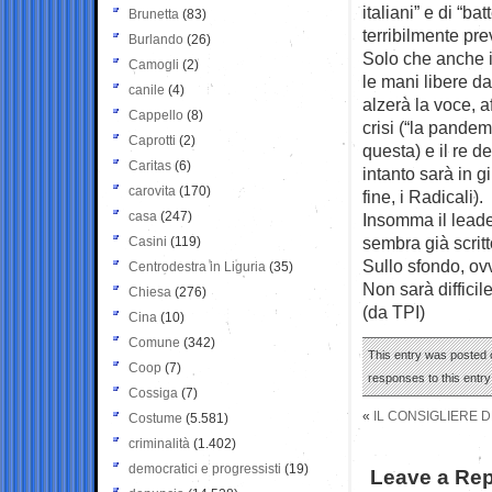
italiani” e di “ba
Brunetta
(83)
terribilmente pre
Burlando
(26)
Solo che anche i
Camogli
(2)
le mani libere da
canile
(4)
alzerà la voce, af
Cappello
(8)
crisi (“la pande
Caprotti
(2)
questa) e il re de
Caritas
(6)
intanto sarà in gi
carovita
(170)
fine, i Radicali).
casa
(247)
Insomma il leader
sembra già scritt
Casini
(119)
Sullo sfondo, ovv
Centrodestra in Liguria
(35)
Non sarà difficil
Chiesa
(276)
(da TPI)
Cina
(10)
Comune
(342)
This entry was posted o
Coop
(7)
responses to this entr
Cossiga
(7)
«
IL CONSIGLIERE D
Costume
(5.581)
criminalità
(1.402)
democratici e progressisti
(19)
Leave a Rep