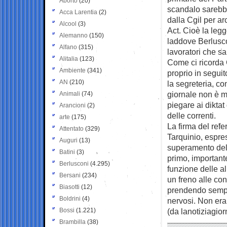
Aborto
(20)
scandalo sarebb
Acca Larentia
(2)
dalla Cgil per ar
Alcool
(3)
Act. Cioè la legg
Alemanno
(150)
laddove Berluscon
Alfano
(315)
lavoratori che s
Alitalia
(123)
Come ci ricorda G
Ambiente
(341)
proprio in seguit
AN
(210)
la segreteria, co
giornale non è m
Animali
(74)
piegare ai dikta
Arancioni
(2)
delle correnti.
arte
(175)
La firma del ref
Attentato
(329)
Tarquinio, espres
Auguri
(13)
superamento del 
Batini
(3)
primo, importante
Berlusconi
(4.295)
funzione delle a
Bersani
(234)
un freno alle co
Biasotti
(12)
prendendo sempre
Boldrini
(4)
nervosi. Non eran
Bossi
(1.221)
(da lanotiziagiorn
Brambilla
(38)