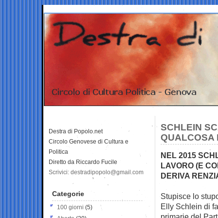
SCHLEIN SC
Destra di Popolo.net
QUALCOSA D
Circolo Genovese di Cultura e
Politica
NEL 2015 SCHL
Diretto da Riccardo Fucile
LAVORO (E CO
Scrivici: destradipopolo@gmail.com
DERIVA RENZI
Categorie
Stupisce lo stup
Elly Schlein di f
100 giorni
(5)
primarie del Part