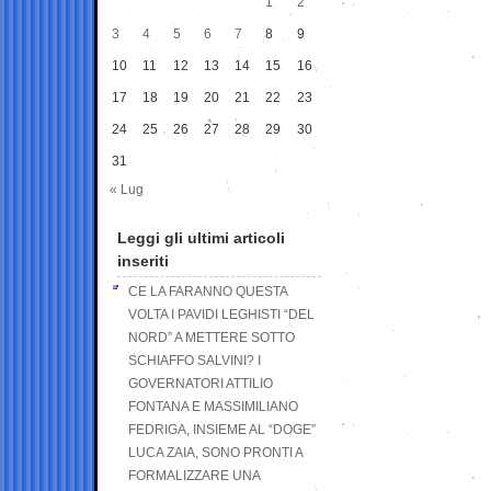
1
2
3
4
5
6
7
8
9
10
11
12
13
14
15
16
17
18
19
20
21
22
23
24
25
26
27
28
29
30
31
« Lug
Leggi gli ultimi articoli
inseriti
CE LA FARANNO QUESTA
VOLTA I PAVIDI LEGHISTI “DEL
NORD” A METTERE SOTTO
SCHIAFFO SALVINI? I
GOVERNATORI ATTILIO
FONTANA E MASSIMILIANO
FEDRIGA, INSIEME AL “DOGE”
LUCA ZAIA, SONO PRONTI A
FORMALIZZARE UNA