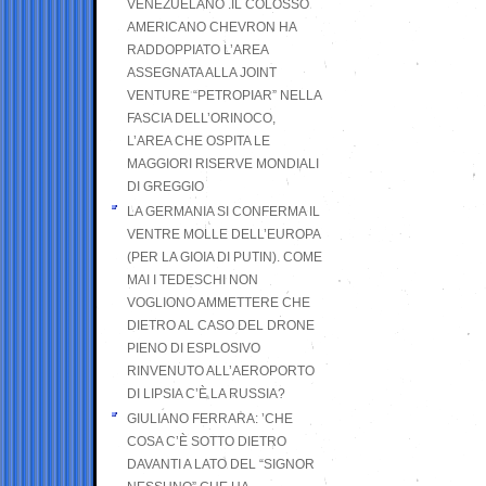
VENEZUELANO .IL COLOSSO
AMERICANO CHEVRON HA
RADDOPPIATO L’AREA
ASSEGNATA ALLA JOINT
VENTURE “PETROPIAR” NELLA
FASCIA DELL’ORINOCO,
L’AREA CHE OSPITA LE
MAGGIORI RISERVE MONDIALI
DI GREGGIO
LA GERMANIA SI CONFERMA IL
VENTRE MOLLE DELL’EUROPA
(PER LA GIOIA DI PUTIN). COME
MAI I TEDESCHI NON
VOGLIONO AMMETTERE CHE
DIETRO AL CASO DEL DRONE
PIENO DI ESPLOSIVO
RINVENUTO ALL’AEROPORTO
DI LIPSIA C’È LA RUSSIA?
GIULIANO FERRARA: ’CHE
COSA C’È SOTTO DIETRO
DAVANTI A LATO DEL “SIGNOR