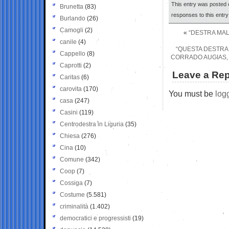
This entry was posted o
Brunetta
(83)
responses to this entr
Burlando
(26)
Camogli
(2)
«
“DESTRA MAL
canile
(4)
“QUESTA DESTRA 
Cappello
(8)
CORRADO AUGIAS, 
Caprotti
(2)
Leave a Rep
Caritas
(6)
carovita
(170)
You must be
log
casa
(247)
Casini
(119)
Centrodestra in Liguria
(35)
Chiesa
(276)
Cina
(10)
Comune
(342)
Coop
(7)
Cossiga
(7)
Costume
(5.581)
criminalità
(1.402)
democratici e progressisti
(19)