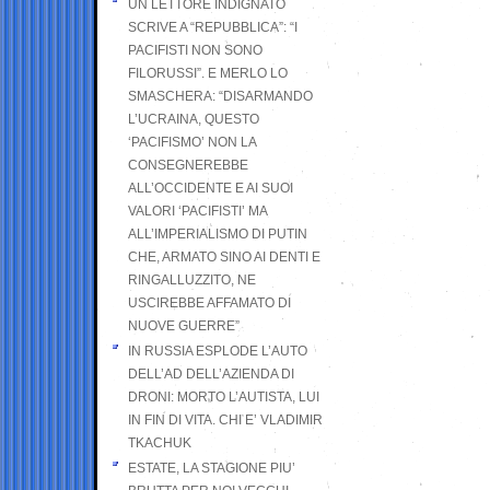
UN LETTORE INDIGNATO
SCRIVE A “REPUBBLICA”: “I
PACIFISTI NON SONO
FILORUSSI”. E MERLO LO
SMASCHERA: “DISARMANDO
L’UCRAINA, QUESTO
‘PACIFISMO’ NON LA
CONSEGNEREBBE
ALL’OCCIDENTE E AI SUOI
VALORI ‘PACIFISTI’ MA
ALL’IMPERIALISMO DI PUTIN
CHE, ARMATO SINO AI DENTI E
RINGALLUZZITO, NE
USCIREBBE AFFAMATO DI
NUOVE GUERRE”
IN RUSSIA ESPLODE L’AUTO
DELL’AD DELL’AZIENDA DI
DRONI: MORTO L’AUTISTA, LUI
IN FIN DI VITA. CHI E’ VLADIMIR
TKACHUK
ESTATE, LA STAGIONE PIU’