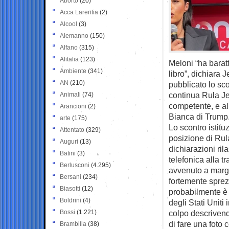
Aborto
(20)
Acca Larentia
(2)
Alcool
(3)
Alemanno
(150)
Alfano
(315)
Alitalia
(123)
Meloni “ha baratt
Ambiente
(341)
libro”, dichiara 
AN
(210)
pubblicato lo sco
continua Rula Je
Animali
(74)
competente, e all
Arancioni
(2)
Bianca di Trump. 
arte
(175)
Lo scontro istit
Attentato
(329)
posizione di Rul
Auguri
(13)
dichiarazioni ri
Batini
(3)
telefonica alla t
Berlusconi
(4.295)
avvenuto a margi
Bersani
(234)
fortemente sprezz
Biasotti
(12)
probabilmente è c
Boldrini
(4)
degli Stati Uniti
Bossi
(1.221)
colpo descrivend
di fare una foto 
Brambilla
(38)