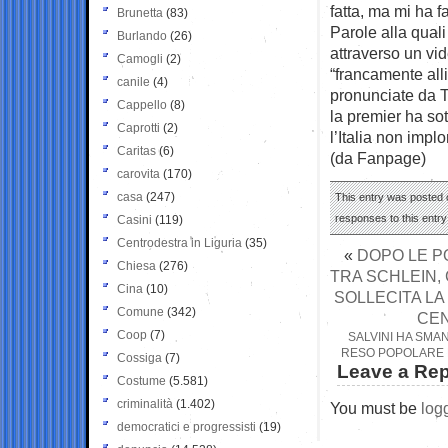
fatta, ma mi ha f
Brunetta
(83)
Parole alla quali
Burlando
(26)
attraverso un vid
Camogli
(2)
“francamente alli
canile
(4)
pronunciate da T
Cappello
(8)
la premier ha sot
Caprotti
(2)
l’Italia non impl
Caritas
(6)
(da Fanpage)
carovita
(170)
casa
(247)
This entry was posted o
responses to this entr
Casini
(119)
Centrodestra in Liguria
(35)
«
DOPO LE PO
Chiesa
(276)
TRA SCHLEIN,
Cina
(10)
SOLLECITA LA 
Comune
(342)
CEN
Coop
(7)
SALVINI HA SMAN
RESO POPOLARE F
Cossiga
(7)
Leave a Rep
Costume
(5.581)
criminalità
(1.402)
You must be
log
democratici e progressisti
(19)