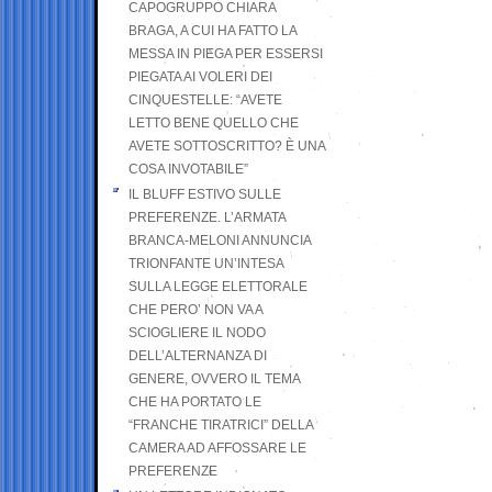
CAPOGRUPPO CHIARA
BRAGA, A CUI HA FATTO LA
MESSA IN PIEGA PER ESSERSI
PIEGATA AI VOLERI DEI
CINQUESTELLE: “AVETE
LETTO BENE QUELLO CHE
AVETE SOTTOSCRITTO? È UNA
COSA INVOTABILE”
IL BLUFF ESTIVO SULLE
PREFERENZE. L’ARMATA
BRANCA-MELONI ANNUNCIA
TRIONFANTE UN’INTESA
SULLA LEGGE ELETTORALE
CHE PERO’ NON VA A
SCIOGLIERE IL NODO
DELL’ALTERNANZA DI
GENERE, OVVERO IL TEMA
CHE HA PORTATO LE
“FRANCHE TIRATRICI” DELLA
CAMERA AD AFFOSSARE LE
PREFERENZE