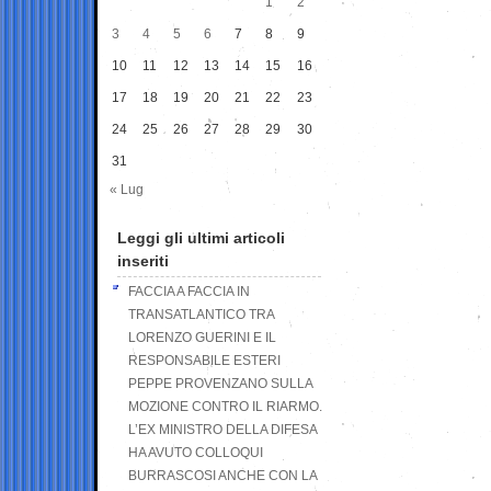
1
2
3
4
5
6
7
8
9
10
11
12
13
14
15
16
17
18
19
20
21
22
23
24
25
26
27
28
29
30
31
« Lug
Leggi gli ultimi articoli
inseriti
FACCIA A FACCIA IN
TRANSATLANTICO TRA
LORENZO GUERINI E IL
RESPONSABILE ESTERI
PEPPE PROVENZANO SULLA
MOZIONE CONTRO IL RIARMO.
L’EX MINISTRO DELLA DIFESA
HA AVUTO COLLOQUI
BURRASCOSI ANCHE CON LA