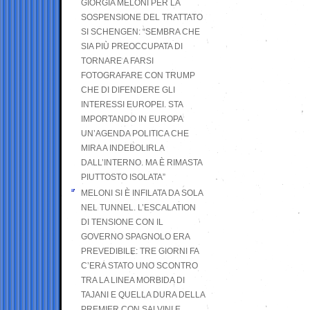
GIORGIA MELONI PER LA
SOSPENSIONE DEL TRATTATO
SI SCHENGEN: “SEMBRA CHE
SIA PIÙ PREOCCUPATA DI
TORNARE A FARSI
FOTOGRAFARE CON TRUMP
CHE DI DIFENDERE GLI
INTERESSI EUROPEI. STA
IMPORTANDO IN EUROPA
UN’AGENDA POLITICA CHE
MIRA A INDEBOLIRLA
DALL’INTERNO. MA È RIMASTA
PIUTTOSTO ISOLATA”
MELONI SI È INFILATA DA SOLA
NEL TUNNEL. L’ESCALATION
DI TENSIONE CON IL
GOVERNO SPAGNOLO ERA
PREVEDIBILE: TRE GIORNI FA
C’ERA STATO UNO SCONTRO
TRA LA LINEA MORBIDA DI
TAJANI E QUELLA DURA DELLA
PREMIER CON SALVINI E