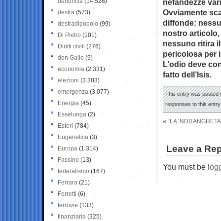
denuncia
(14.528)
nefandezze vari
Ovviamente scatt
destra
(573)
diffonde: ness
destradipopolo
(99)
nostro articolo,
Di Pietro
(101)
nessuno ritira i
Diritti civili
(276)
pericolosa per i
don Gallo
(9)
L’odio deve cont
economia
(2.331)
fatto dell’Isis.
elezioni
(3.303)
emergenza
(3.077)
This entry was posted o
Energia
(45)
responses to this entr
Esselunga
(2)
«
“LA ‘NDRANGHETA 
Esteri
(784)
Eugenetica
(3)
Leave a Rep
Europa
(1.314)
Fassino
(13)
You must be
log
federalismo
(167)
Ferrara
(21)
Ferretti
(6)
ferrovie
(133)
finanziaria
(325)