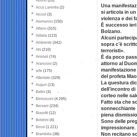
Aborto
(20)
Una manifestazi
Acca Larentia
(2)
si articola in u
Alcool
(3)
violenza e dei fa
Alemanno
(150)
È successo ieri
Alfano
(315)
Bolzano.
Alitalia
(123)
Alcuni partecipa
Ambiente
(341)
sopra c’è scrit
AN
(210)
terroristi».
È da poco passa
Animali
(74)
attorno al Duo
Arancioni
(2)
manifestazione 
arte
(175)
del profeta Mao
Attentato
(329)
La questura dice
Auguri
(13)
dell’incontro di
Batini
(3)
corteo nelle sa
Berlusconi
(4.295)
Fatto sta che so
Bersani
(234)
sonnecchiante p
Biasotti
(12)
piena dismissi
Boldrini
(4)
Sono delle preg
Bossi
(1.221)
impressionare.
Non recitano so
Brambilla
(38)