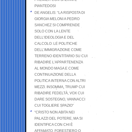
PIANTEDOSI
DE ANGELIS: “LA RISPOSTA DI
GIORGIA MELONI A PEDRO
SANCHEZ SI COMPRENDE
SOLO CON LA LENTE
DELL’IDEOLOGIA E DEL
CALCOLO: LE POLITICHE
DELL’IMMIGRAZIONE COME
TERRENO IDENTITARIO SU CUI
RIBADIRE L’APPARTENENZA
AL MONDO MAGA E COME
CONTINUAZIONE DELLA
POLITICA INTERNA CON ALTRI
MEZZI. INSOMMA, TRUMP CUI
RIBADIRE FEDELTÀ, VOX CUI
DARE SOSTEGNO, VANNACCI
CUI TOGLIERE SPAZIO”
“CRISTO NON ABITA NEI
PALAZZI DEL POTERE, MA SI
IDENTIFICA CON CHI È
AFFAMATO, FORESTIERO O