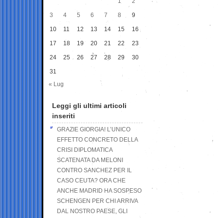
1
2
3
4
5
6
7
8
9
10
11
12
13
14
15
16
17
18
19
20
21
22
23
24
25
26
27
28
29
30
31
« Lug
Leggi gli ultimi articoli
inseriti
GRAZIE GIORGIA! L’UNICO
EFFETTO CONCRETO DELLA
CRISI DIPLOMATICA
SCATENATA DA MELONI
CONTRO SANCHEZ PER IL
CASO CEUTA? ORA CHE
ANCHE MADRID HA SOSPESO
SCHENGEN PER CHI ARRIVA
DAL NOSTRO PAESE, GLI