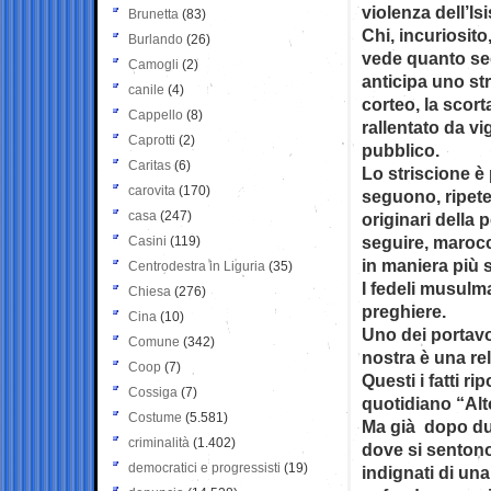
violenza dell’Isi
Brunetta
(83)
Chi, incuriosito
Burlando
(26)
vede quanto seg
Camogli
(2)
anticipa uno str
canile
(4)
corteo, la scort
Cappello
(8)
rallentato da v
Caprotti
(2)
pubblico.
Caritas
(6)
Lo striscione è 
carovita
(170)
seguono, ripete
casa
(247)
originari della 
seguire, marocc
Casini
(119)
in maniera più
Centrodestra in Liguria
(35)
I fedeli musulm
Chiesa
(276)
preghiere.
Cina
(10)
Uno dei portav
Comune
(342)
nostra è una re
Coop
(7)
Questi i fatti ri
Cossiga
(7)
quotidiano “Alt
Costume
(5.581)
Ma già dopo due
criminalità
(1.402)
dove si sentono
democratici e progressisti
(19)
indignati di un