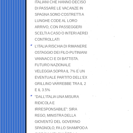
ITALIANI CHE HANNO DECISO
DI PASSARE LE VACANZE IN
SPAGNA SONO COSTRETTI A
LUNGHE CODE AL LORO
ARRIVO, CON PASSEGGERI
SCELTI A CASO O INTERI AEREI
CONTROLLATI
L’ITALIA RISCHIA DI RIMANERE
OSTAGGIO DEI FILO-PUTINIANI
VANNACCI E DI BATTISTA.
FUTURO NAZIONALE
VELEGGIA SOPRA IL 7% E UN
EVENTUALE PARTITO DELL’EX
GRILLINO VARREBBE TRA IL 2
E IL 3.5%
“DALL’ITALIA UNA MISURA
RIDICOLA E
IRRESPONSABILE”: SIRA
REGO, MINISTRA DELLA
GIOVENTÙ DEL GOVERNO
SPAGNOLO, FA LO SHAMPOO A