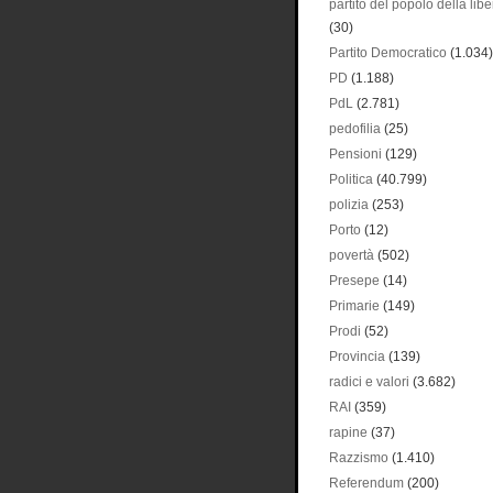
partito del popolo della libe
(30)
Partito Democratico
(1.034)
PD
(1.188)
PdL
(2.781)
pedofilia
(25)
Pensioni
(129)
Politica
(40.799)
polizia
(253)
Porto
(12)
povertà
(502)
Presepe
(14)
Primarie
(149)
Prodi
(52)
Provincia
(139)
radici e valori
(3.682)
RAI
(359)
rapine
(37)
Razzismo
(1.410)
Referendum
(200)