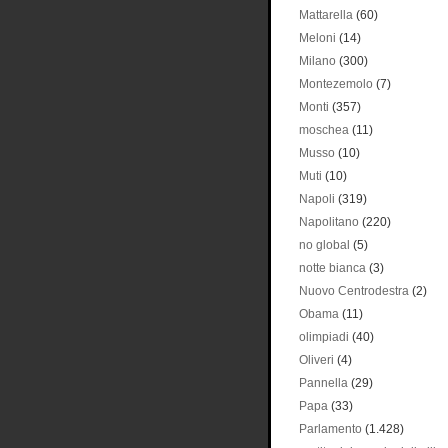
Mattarella
(60)
Meloni
(14)
Milano
(300)
Montezemolo
(7)
Monti
(357)
moschea
(11)
Musso
(10)
Muti
(10)
Napoli
(319)
Napolitano
(220)
no global
(5)
notte bianca
(3)
Nuovo Centrodestra
(2)
Obama
(11)
olimpiadi
(40)
Oliveri
(4)
Pannella
(29)
Papa
(33)
Parlamento
(1.428)