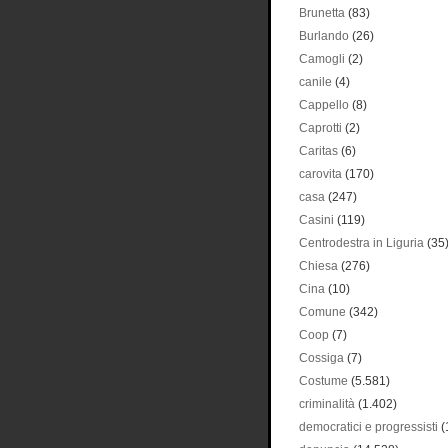
Brunetta
(83)
Burlando
(26)
Camogli
(2)
canile
(4)
Cappello
(8)
Caprotti
(2)
Caritas
(6)
carovita
(170)
casa
(247)
Casini
(119)
Centrodestra in Liguria
(35
Chiesa
(276)
Cina
(10)
Comune
(342)
Coop
(7)
Cossiga
(7)
Costume
(5.581)
criminalità
(1.402)
democratici e progressisti
(