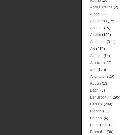
Aborto
(20)
Acca Larentia
(2)
Alcool
(3)
Alemanno
(150)
Alfano
(315)
Alitalia
(123)
Ambiente
(341)
AN
(210)
Animali
(74)
Arancioni
(2)
arte
(175)
Attentato
(329)
Auguri
(13)
Batini
(3)
Berlusconi
(4.295)
Bersani
(234)
Biasotti
(12)
Boldrini
(4)
Bossi
(1.221)
Brambilla
(38)