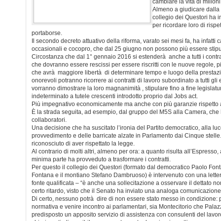
cambiare la vita di milioni 
Almeno a giudicare dalla l
collegio dei Questori ha in
per ricordare loro di risp
portaborse.
Il secondo decreto attuativo della riforma, varato sei mesi fa, ha infatti 
occasionali e cocopro, che dal 25 giugno non possono più essere stipul
Circostanza che dal 1° gennaio 2016 si estenderà anche a tutti i contratt
che dovranno essere rescissi per essere riscritti con le nuove regole, pi
che avrà maggiore libertà di determinare tempo e luogo della prestazion
onorevoli potranno ricorrere ai contratti di lavoro subordinato a tutti gli 
vorranno dimostrare la loro magnanimità , stipulare fino a fine legislatu
indeterminato a tutele crescenti introdotto proprio dal Jobs act.
Più impegnativo economicamente ma anche con più garanzie rispetto all
È la strada seguita, ad esempio, dal gruppo del M5S alla Camera, che h
collaboratori.
Una decisione che ha suscitato l’ironia del Partito democratico, alla lu
provvedimento e delle barricate alzate in Parlamento dai Cinque stelle.
riconosciuto di aver rispettato la legge.
Al contrario di molti altri, almeno per ora: a quanto risulta all’Espresso,
minima parte ha provveduto a trasformare i contratti.
Per questo il collegio dei Questori (formato dal democratico Paolo Fontan
Fontana e il montiano Stefano Dambruoso) è intervenuto con una letter
fonte qualificata – “è anche una sollecitazione a osservare il dettato n
certo ritardo, visto che il Senato ha inviato una analoga comunicazione
Di certo, nessuno potrà dire di non essere stato messo in condizione: pe
normativa e venire incontro ai parlamentari, sia Montecitorio che Pa
predisposto un apposito servizio di assistenza con consulenti del lavor