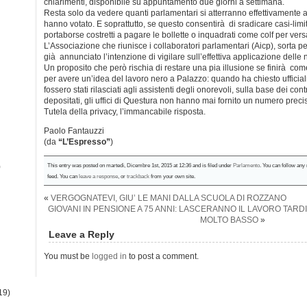
chiarimenti, disponibile su appuntamento due giorni a settimana.
Resta solo da vedere quanti parlamentari si atterranno effettivamente a
hanno votato. E soprattutto, se questo consentirà di sradicare casi-limi
portaborse costretti a pagare le bollette o inquadrati come colf per ver
L’Associazione che riunisce i collaboratori parlamentari (Aicp), sorta per 
già annunciato l’intenzione di vigilare sull’effettiva applicazione dell
Un proposito che però rischia di restare una pia illusione se finirà co
per avere un’idea del lavoro nero a Palazzo: quando ha chiesto uffici
fossero stati rilasciati agli assistenti degli onorevoli, sulla base dei contr
depositati, gli uffici di Questura non hanno mai fornito un numero preci
Tutela della privacy, l’immancabile risposta.
Paolo Fantauzzi
(da
“L’Espresso”
)
)
This entry was posted on martedì, Dicembre 1st, 2015 at 12:36 and is filed under
Parlamento
. You can follow any
feed. You can
leave a response
, or
trackback
from your own site.
«
VERGOGNATEVI, GIU’ LE MANI DALLA SCUOLA DI ROZZANO
GIOVANI IN PENSIONE A 75 ANNI: LASCERANNO IL LAVORO TAR
MOLTO BASSO
»
Leave a Reply
You must be
logged in
to post a comment.
19)