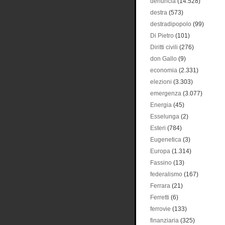
denuncia
(14.528)
destra
(573)
destradipopolo
(99)
Di Pietro
(101)
Diritti civili
(276)
don Gallo
(9)
economia
(2.331)
elezioni
(3.303)
emergenza
(3.077)
Energia
(45)
Esselunga
(2)
Esteri
(784)
Eugenetica
(3)
Europa
(1.314)
Fassino
(13)
federalismo
(167)
Ferrara
(21)
Ferretti
(6)
ferrovie
(133)
finanziaria
(325)