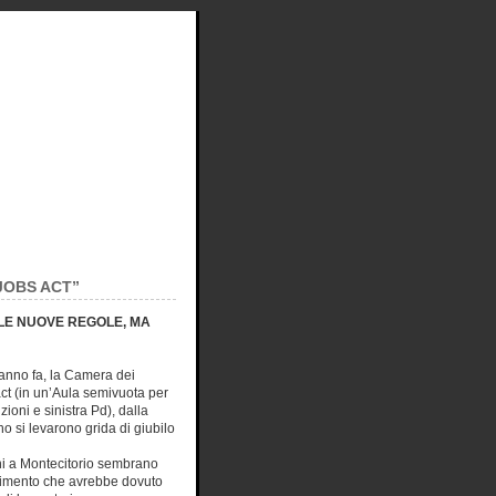
JOBS ACT”
 LE NUOVE REGOLE, MA
anno fa, la Camera dei
act (in un’Aula semivuota per
zioni e sinistra Pd), dalla
 si levarono grida di giubilo
hi a Montecitorio sembrano
edimento che avrebbe dovuto