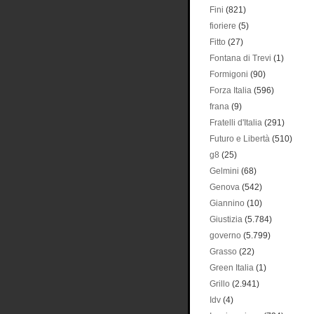
Fini
(821)
fioriere
(5)
Fitto
(27)
Fontana di Trevi
(1)
Formigoni
(90)
Forza Italia
(596)
frana
(9)
Fratelli d'Italia
(291)
Futuro e Libertà
(510)
g8
(25)
Gelmini
(68)
Genova
(542)
Giannino
(10)
Giustizia
(5.784)
governo
(5.799)
Grasso
(22)
Green Italia
(1)
Grillo
(2.941)
Idv
(4)