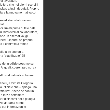
di lavoratori.
ettera che nei giorni scorsi il
viato a tutti i deputati. Proprio
ettare la nuova normativa coi
cancellato collaborazioni
ati.
i firmati prima di tale data,
ù favorevoli al collaboratore,
e. In alternativa, gli
effetti. Oppure, se proprio
ra il contratto a tempo
e altre tipologie.
a “stabilizzato” 25
ce del giudizio pessimo sul
 Ai quali, coerenza o no, va
 allo stato attuale solo una
elli, il forzista Gregorio
a ufficiale che – spiega una
ormativo”. Anche se con un
 a inizio settembre.
r districarsi nella giungla
lazzo Madama hanno
o per informazioni e