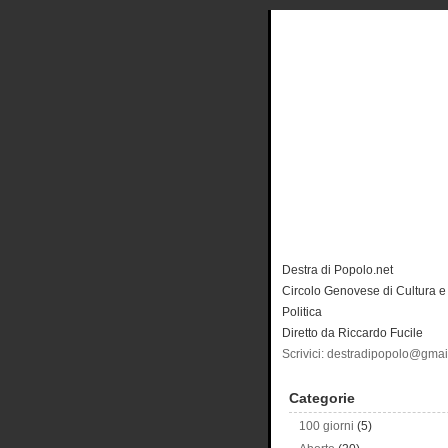
Destra di Popolo.net
Circolo Genovese di Cultura e
Politica
Diretto da Riccardo Fucile
Scrivici: destradipopolo@gma
Categorie
100 giorni
(5)