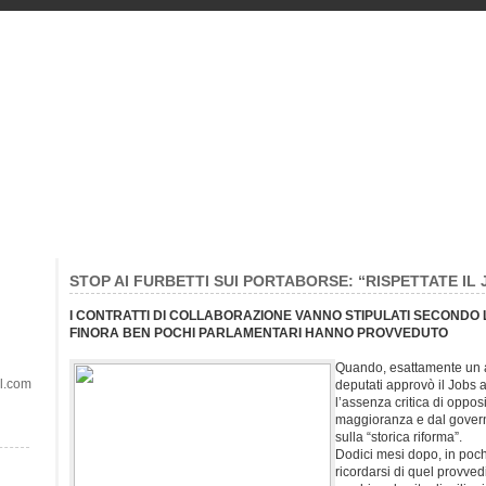
STOP AI FURBETTI SUI PORTABORSE: “RISPETTATE IL 
I CONTRATTI DI COLLABORAZIONE VANNO STIPULATI SECONDO
FINORA BEN POCHI PARLAMENTARI HANNO PROVVEDUTO
Quando, esattamente un 
il.com
deputati approvò il Jobs 
l’assenza critica di opposi
maggioranza e dal governo
sulla “storica riforma”.
Dodici mesi dopo, in poc
ricordarsi di quel provv