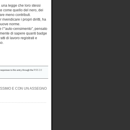
 una legge che loro stessi
te come quello del nero, dei
sare meno contributi.
rivendicare i propri diritti, ha
e nuove norme.
me l’“auto-censimento”, pensato
almente di sapere quanti badge
atti di lavoro registrati e
so.
 responses to this entry through the
RSS 2.0
DISSIMO E CON UN ASSEGNO