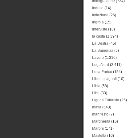
Immigrazione
(734)
indulto
(14)
inflazione
(26)
Ingroia
(15)
Interviste
(16)
la casta
(1.394)
La Destra
(45)
La Sapienza
(5)
Lavoro
(1.316)
LegaNord
(2.411)
Letta Enrico
(154)
Liberi e Uguali
(10)
Libia
(68)
Libri
(33)
Liguria Futurista
(25)
mafia
(543)
manifesto
(7)
Margherita
(16)
Maroni
(171)
Mastella
(16)