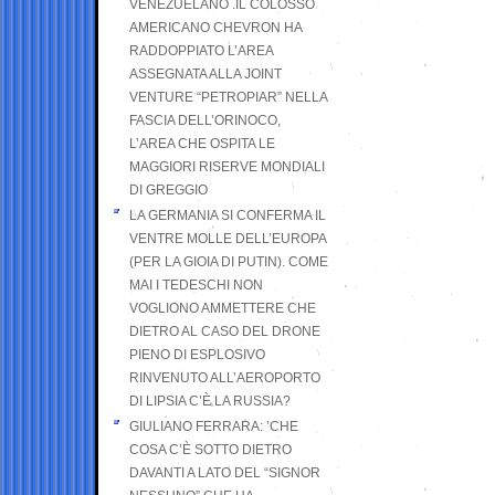
VENEZUELANO .IL COLOSSO
AMERICANO CHEVRON HA
RADDOPPIATO L’AREA
ASSEGNATA ALLA JOINT
VENTURE “PETROPIAR” NELLA
FASCIA DELL’ORINOCO,
L’AREA CHE OSPITA LE
MAGGIORI RISERVE MONDIALI
DI GREGGIO
LA GERMANIA SI CONFERMA IL
VENTRE MOLLE DELL’EUROPA
(PER LA GIOIA DI PUTIN). COME
MAI I TEDESCHI NON
VOGLIONO AMMETTERE CHE
DIETRO AL CASO DEL DRONE
PIENO DI ESPLOSIVO
RINVENUTO ALL’AEROPORTO
DI LIPSIA C’È LA RUSSIA?
GIULIANO FERRARA: ’CHE
COSA C’È SOTTO DIETRO
DAVANTI A LATO DEL “SIGNOR