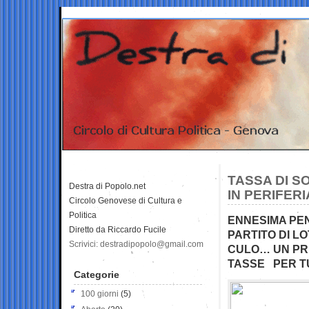
TASSA DI S
Destra di Popolo.net
IN PERIFERI
Circolo Genovese di Cultura e
Politica
ENNESIMA PE
Diretto da Riccardo Fucile
PARTITO DI L
Scrivici: destradipopolo@gmail.com
CULO… UN PRI
TASSE PER T
Categorie
100 giorni
(5)