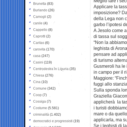
Meglio fare i sec
Brunetta
(83)
Applicare la tas
Burlando
(26)
imposizione? Dal
Camogli
(2)
della Lega non ci
canile
(4)
garbo l’ipotesi d
Cappello
(8)
A Jesolo come a
di tassa sul sogg
Caprotti
(2)
“Non la abbiamo 
Caritas
(6)
leghista di Arona
carovita
(170)
pensare ad appli
casa
(247)
di turismo altern
Casini
(119)
Gusmeroli ha le 
Centrodestra in Liguria
(35)
in campo per il 
Chiesa
(276)
Maggiore: “Finch
Cina
(10)
fuggi allo stanzi
Comune
(342)
Sulla sponda lo
Coop
(7)
Graziella Giaco
applicherà la ta
Cossiga
(7)
i turisti dobbiam
Costume
(5.581)
mare o da quello 
criminalità
(1.402)
applicarla, ma s
democratici e progressisti
(19)
Se i leghisti di 