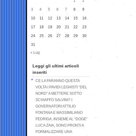
1
2
3
4
5
6
7
8
9
10
11
12
13
14
15
16
17
18
19
20
21
22
23
24
25
26
27
28
29
30
31
« Lug
Leggi gli ultimi articoli
inseriti
CE LA FARANNO QUESTA
VOLTA I PAVIDI LEGHISTI “DEL
NORD” A METTERE SOTTO
SCHIAFFO SALVINI? I
GOVERNATORI ATTILIO
FONTANA E MASSIMILIANO
FEDRIGA, INSIEME AL “DOGE”
LUCA ZAIA, SONO PRONTI A
FORMALIZZARE UNA