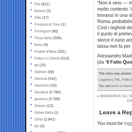
“Non è vero — ri
Fini
(821)
molto contento. 
fioriere
(5)
trovassi in una s
Fitto
(27)
Roma, probabilme
Fontana di Trevi
(1)
Così i leghisti d
Formigoni
(90)
il punto di prelie
Forza Italia
(596)
storce il naso al
frana
(9)
tassa non fa per 
Fratelli d'Italia
(291)
Alessandro Mad
Futuro e Libertà
(510)
(da “
Il Fatto Qu
g8
(25)
Gelmini
(68)
This entry was posted o
Genova
(542)
LegaNord
,
PdL
,
Politica
Giannino
(10)
You can
leave a respo
Giustizia
(5.784)
«
BISIGNANI E GLI 
governo
(5.799)
DA
Grasso
(22)
Leave a Rep
Green Italia
(1)
Grillo
(2.941)
You must be
log
Idv
(4)