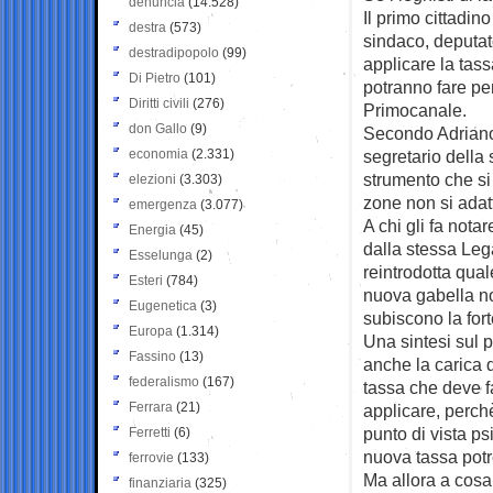
denuncia
(14.528)
Il primo cittadin
destra
(573)
sindaco, deputato
destradipopolo
(99)
applicare la tass
Di Pietro
(101)
potranno fare per
Diritti civili
(276)
Primocanale.
don Gallo
(9)
Secondo Adriano
economia
(2.331)
segretario della
strumento che si
elezioni
(3.303)
zone non si adat
emergenza
(3.077)
A chi gli fa nota
Energia
(45)
dalla stessa Leg
Esselunga
(2)
reintrodotta qua
Esteri
(784)
nuova gabella no
Eugenetica
(3)
subiscono la fort
Europa
(1.314)
Una sintesi sul p
Fassino
(13)
anche la carica 
federalismo
(167)
tassa che deve f
Ferrara
(21)
applicare, perch
punto di vista ps
Ferretti
(6)
nuova tassa potr
ferrovie
(133)
Ma allora a cosa
finanziaria
(325)