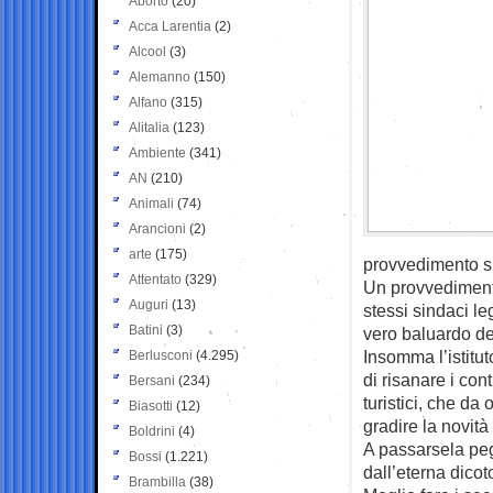
Aborto
(20)
Acca Larentia
(2)
Alcool
(3)
Alemanno
(150)
Alfano
(315)
Alitalia
(123)
Ambiente
(341)
AN
(210)
Animali
(74)
Arancioni
(2)
arte
(175)
provvedimento su
Attentato
(329)
Un provvediment
Auguri
(13)
stessi sindaci le
Batini
(3)
vero baluardo de
Insomma l’istituto
Berlusconi
(4.295)
di risanare i con
Bersani
(234)
turistici, che d
Biasotti
(12)
gradire la novità 
Boldrini
(4)
A passarsela peg
Bossi
(1.221)
dall’eterna dico
Brambilla
(38)