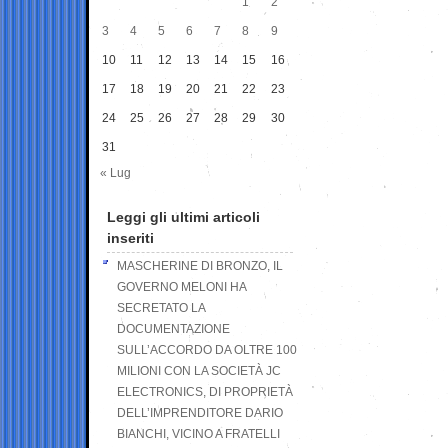
1
2
3
4
5
6
7
8
9
10
11
12
13
14
15
16
17
18
19
20
21
22
23
24
25
26
27
28
29
30
31
« Lug
Leggi gli ultimi articoli
inseriti
MASCHERINE DI BRONZO, IL
GOVERNO MELONI HA
SECRETATO LA
DOCUMENTAZIONE
SULL’ACCORDO DA OLTRE 100
MILIONI CON LA SOCIETÀ JC
ELECTRONICS, DI PROPRIETÀ
DELL’IMPRENDITORE DARIO
BIANCHI, VICINO A FRATELLI