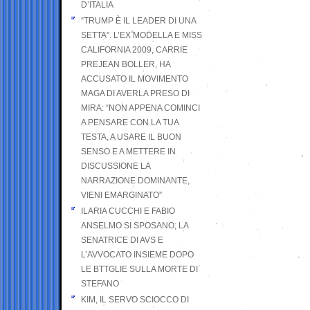
D’ITALIA
“TRUMP È IL LEADER DI UNA
SETTA”. L’EX MODELLA E MISS
CALIFORNIA 2009, CARRIE
PREJEAN BOLLER, HA
ACCUSATO IL MOVIMENTO
MAGA DI AVERLA PRESO DI
MIRA: “NON APPENA COMINCI
A PENSARE CON LA TUA
TESTA, A USARE IL BUON
SENSO E A METTERE IN
DISCUSSIONE LA
NARRAZIONE DOMINANTE,
VIENI EMARGINATO”
ILARIA CUCCHI E FABIO
ANSELMO SI SPOSANO; LA
SENATRICE DI AVS E
L’AVVOCATO INSIEME DOPO
LE BTTGLIE SULLA MORTE DI
STEFANO
KIM, IL SERVO SCIOCCO DI