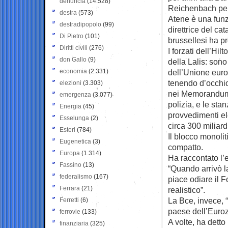
denuncia
(14.528)
Reichenbach però
destra
(573)
Atene è una funz
destradipopolo
(99)
direttrice del ca
Di Pietro
(101)
brussellesi ha p
Diritti civili
(276)
I forzati dell’Hi
don Gallo
(9)
della Lalis: son
economia
(2.331)
dell’Unione euro
tenendo d’occhio
elezioni
(3.303)
nei Memorandum d’
emergenza
(3.077)
polizia, e le sta
Energia
(45)
provvedimenti el
Esselunga
(2)
circa 300 miliardi
Esteri
(784)
Il blocco monolit
Eugenetica
(3)
compatto.
Europa
(1.314)
Ha raccontato l’
Fassino
(13)
“Quando arrivò la
federalismo
(167)
piace odiare il F
Ferrara
(21)
realistico”.
La Bce, invece, 
Ferretti
(6)
paese dell’Euroz
ferrovie
(133)
A volte, ha detto 
finanziaria
(325)