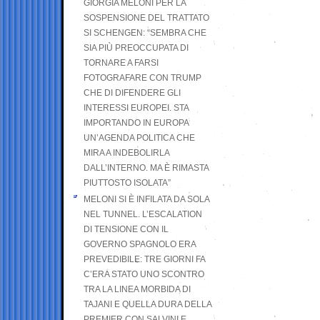
GIORGIA MELONI PER LA
SOSPENSIONE DEL TRATTATO
SI SCHENGEN: “SEMBRA CHE
SIA PIÙ PREOCCUPATA DI
TORNARE A FARSI
FOTOGRAFARE CON TRUMP
CHE DI DIFENDERE GLI
INTERESSI EUROPEI. STA
IMPORTANDO IN EUROPA
UN’AGENDA POLITICA CHE
MIRA A INDEBOLIRLA
DALL’INTERNO. MA È RIMASTA
PIUTTOSTO ISOLATA”
MELONI SI È INFILATA DA SOLA
NEL TUNNEL. L’ESCALATION
DI TENSIONE CON IL
GOVERNO SPAGNOLO ERA
PREVEDIBILE: TRE GIORNI FA
C’ERA STATO UNO SCONTRO
TRA LA LINEA MORBIDA DI
TAJANI E QUELLA DURA DELLA
PREMIER CON SALVINI E