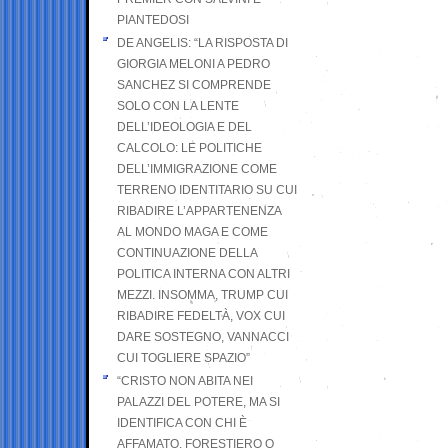
PIANTEDOSI
DE ANGELIS: “LA RISPOSTA DI
GIORGIA MELONI A PEDRO
SANCHEZ SI COMPRENDE
SOLO CON LA LENTE
DELL’IDEOLOGIA E DEL
CALCOLO: LE POLITICHE
DELL’IMMIGRAZIONE COME
TERRENO IDENTITARIO SU CUI
RIBADIRE L’APPARTENENZA
AL MONDO MAGA E COME
CONTINUAZIONE DELLA
POLITICA INTERNA CON ALTRI
MEZZI. INSOMMA, TRUMP CUI
RIBADIRE FEDELTÀ, VOX CUI
DARE SOSTEGNO, VANNACCI
CUI TOGLIERE SPAZIO”
“CRISTO NON ABITA NEI
PALAZZI DEL POTERE, MA SI
IDENTIFICA CON CHI È
AFFAMATO, FORESTIERO O