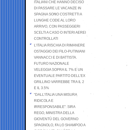
ITALIANI CHE HANNO DECISO
DI PASSARE LE VACANZE IN
SPAGNA SONO COSTRETTI A
LUNGHE CODE AL LORO
ARRIVO, CON PASSEGGERI
SCELTI A CASO O INTERI AEREI
CONTROLLATI
L’ITALIA RISCHIA DI RIMANERE
OSTAGGIO DEI FILO-PUTINIANI
VANNACCI E DI BATTISTA.
FUTURO NAZIONALE
VELEGGIA SOPRA IL 7% E UN
EVENTUALE PARTITO DELL’EX
GRILLINO VARREBBE TRA IL 2
E IL 3.5%
“DALL’ITALIA UNA MISURA
RIDICOLA E
IRRESPONSABILE”: SIRA
REGO, MINISTRA DELLA
GIOVENTÙ DEL GOVERNO
SPAGNOLO, FA LO SHAMPOO A