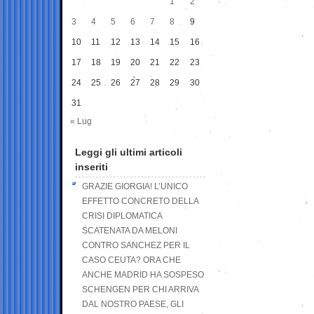
1
2
3
4
5
6
7
8
9
10
11
12
13
14
15
16
17
18
19
20
21
22
23
24
25
26
27
28
29
30
31
« Lug
Leggi gli ultimi articoli
inseriti
GRAZIE GIORGIA! L’UNICO
EFFETTO CONCRETO DELLA
CRISI DIPLOMATICA
SCATENATA DA MELONI
CONTRO SANCHEZ PER IL
CASO CEUTA? ORA CHE
ANCHE MADRID HA SOSPESO
SCHENGEN PER CHI ARRIVA
DAL NOSTRO PAESE, GLI