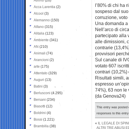
Aborto
(20)
l’80% di chi ha 
Acca Larentia
(2)
sospeso dal suo i
Alcool
(3)
corruzione, voto 
Alemanno
(150)
Una domanda a ri
Alfano
(315)
Nell’arco di circ
Alitalia
(123)
partecipato alla 
Ambiente
(341)
alle dimissioni, 
AN
(210)
contrarie (13,4%
provvisori perché
Animali
(74)
Sul canale di IVG
Arancioni
(2)
votato 607 iscrit
arte
(175)
contrari (10,2%) 
Attentato
(329)
Risultati simili
Auguri
(13)
espresso un’opini
Batini
(3)
74%), 63 non le 
Berlusconi
(4.295)
(da Genova24)
Bersani
(234)
Biasotti
(12)
This entry was posted o
Boldrini
(4)
responses to this entr
Bossi
(1.221)
«
IL LEGALE DI SPI
Brambilla
(38)
ALTRI TRE ABUSI E