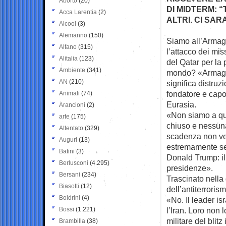
Aborto
(20)
DI MIDTERM: 
Acca Larentia
(2)
ALTRI. CI SAR
Alcool
(3)
Alemanno
(150)
Siamo all’Armage
Alfano
(315)
l’attacco dei mis
Alitalia
(123)
del Qatar per la 
Ambiente
(341)
mondo? «Armaged
AN
(210)
significa distruz
fondatore e capo
Animali
(74)
Eurasia.
Arancioni
(2)
«Non siamo a que
arte
(175)
chiuso e nessuna 
Attentato
(329)
scadenza non ve
Auguri
(13)
estremamente ser
Batini
(3)
Donald Trump: il
Berlusconi
(4.295)
presidenze».
Bersani
(234)
Trascinato nella
Biasotti
(12)
dell’antiterrori
Boldrini
(4)
«No. Il leader is
Bossi
(1.221)
l’Iran. Loro non
militare del blit
Brambilla
(38)