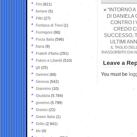
Fini
(821)
«
“INTORNO A
fioriere
(5)
DI DANIELA
Fitto
(27)
CONTRO I 
Fontana di Trevi
(1)
CREDO C
Formigoni
(90)
SUCCESSO, T
Forza Italia
(596)
ULTIMI ANN
frana
(9)
IL TAGLIO DE
RIASSORBITO DAI 
Fratelli d'Italia
(291)
Futuro e Libertà
(510)
Leave a Rep
g8
(25)
You must be
log
Gelmini
(68)
Genova
(542)
Giannino
(10)
Giustizia
(5.784)
governo
(5.799)
Grasso
(22)
Green Italia
(1)
Grillo
(2.941)
Idv
(4)