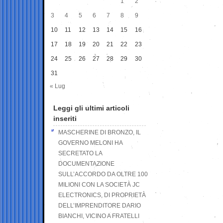
1
2
3
4
5
6
7
8
9
10
11
12
13
14
15
16
17
18
19
20
21
22
23
24
25
26
27
28
29
30
31
« Lug
Leggi gli ultimi articoli
inseriti
MASCHERINE DI BRONZO, IL
GOVERNO MELONI HA
SECRETATO LA
DOCUMENTAZIONE
SULL’ACCORDO DA OLTRE 100
MILIONI CON LA SOCIETÀ JC
ELECTRONICS, DI PROPRIETÀ
DELL’IMPRENDITORE DARIO
BIANCHI, VICINO A FRATELLI