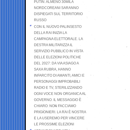
PUTIN: ALMENO 30MILA
NORDCOREANI SARANNO
DISPIEGATI SUL TERRITORIO
RUSSO
CON IL NUOVO PALINSESTO
DELLA RAI INIZIA LA
CAMPAGNA ELETTORALE. LA
DESTRA MILITARIZZA IL
SERVIZIO PUBBLICO IN VISTA
DELLE ELEZIONI POLITICHE
DEL 2027: DA VIA ASIAGO A
SAXA RUBRA, HANNO
INFARCITO DI AMANTI, AMICI E
PERSONAGGI IMPROBABILI
RADIO E TV, STERILIZZANDO
OGNI VOCE NON ORGANICA AL
GOVERNO. IL MESSAGGIO È
CHIARO: NON FACCIAMO
PRIGIONIERI. LA RAI È NOSTRA
E LA USEREMO PER VINCERE
LE PROSSIME ELEZIONI