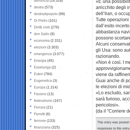
denuncia
(14.528)
«È una possibilit
arricchito degli 
destra
(573)
dell’Iran, o occu
destradipopolo
(99)
Tutte operazioni
Di Pietro
(101)
dall’esito incert
Diritti civili
(276)
abbastanza navi: 
don Gallo
(9)
possono scortare 
economia
(2.331)
Alcuni conservat
elezioni
(3.303)
gli Usa: sono aut
emergenza
(3.077)
razionando.
Energia
(45)
«Non è così. I me
Esselunga
(2)
approvvigionamen
viene da raffiner
Esteri
(784)
Guai anche di pol
Eugenetica
(3)
le elezioni di mi
Europa
(1.314)
«Lo escludo, sare
Fassino
(13)
sarà furioso, acc
federalismo
(167)
pericolosi».
Ferrara
(21)
(da il “Corriere d
Ferretti
(6)
ferrovie
(133)
This entry was posted 
finanziaria
(325)
responses to this entr