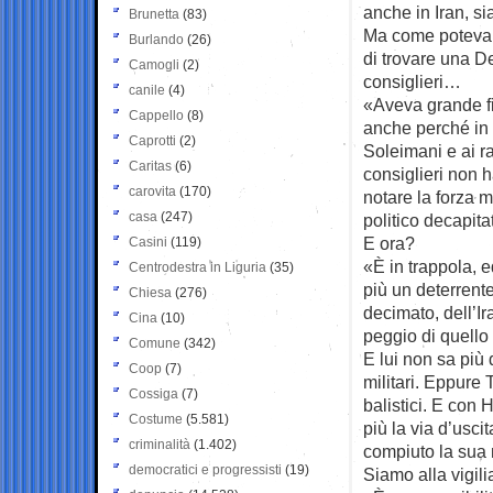
anche in Iran, si
Brunetta
(83)
Ma come poteva s
Burlando
(26)
di trovare una D
Camogli
(2)
consiglieri…
canile
(4)
«Aveva grande fi
Cappello
(8)
anche perché in 
Caprotti
(2)
Soleimani e ai ra
Caritas
(6)
consiglieri non h
carovita
(170)
notare la forza m
casa
(247)
politico decapita
E ora?
Casini
(119)
«È in trappola, 
Centrodestra in Liguria
(35)
più un deterrente
Chiesa
(276)
decimato, dell’I
Cina
(10)
peggio di quello
Comune
(342)
E lui non sa più 
Coop
(7)
militari. Eppure
Cossiga
(7)
balistici. E con
Costume
(5.581)
più la via d’uscit
criminalità
(1.402)
compiuto la sua
democratici e progressisti
(19)
Siamo alla vigili