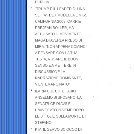
D’ITALIA
“TRUMP È IL LEADER DI UNA
SETTA”. L’EX MODELLA E MISS
CALIFORNIA 2009, CARRIE
PREJEAN BOLLER, HA
ACCUSATO IL MOVIMENTO
MAGA DI AVERLA PRESO DI
MIRA: “NON APPENA COMINCI
A PENSARE CON LA TUA
TESTA, A USARE IL BUON
SENSO E A METTERE IN
DISCUSSIONE LA
NARRAZIONE DOMINANTE,
VIENI EMARGINATO”
ILARIA CUCCHI E FABIO
ANSELMO SI SPOSANO; LA
SENATRICE DI AVS E
L’AVVOCATO INSIEME DOPO
LE BTTGLIE SULLA MORTE DI
STEFANO
KIM, IL SERVO SCIOCCO DI