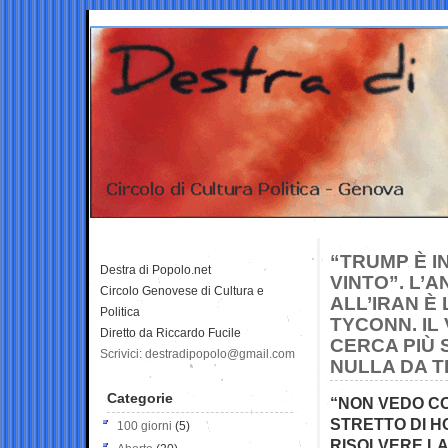
“TRUMP È I
Destra di Popolo.net
VINTO”. L’
Circolo Genovese di Cultura e
ALL’IRAN È
Politica
TYCONN. IL
Diretto da Riccardo Fucile
CERCA PIÙ 
Scrivici: destradipopolo@gmail.com
NULLA DA 
Categorie
“NON VEDO CO
STRETTO DI H
100 giorni
(5)
RISOLVERE LA