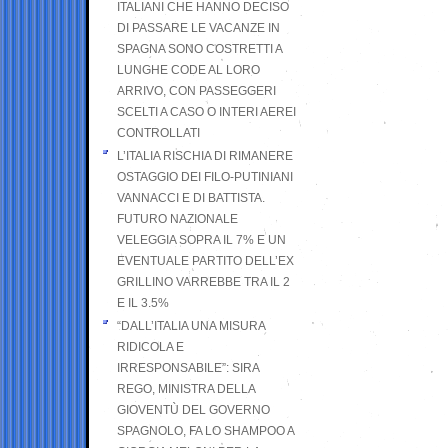
ITALIANI CHE HANNO DECISO
DI PASSARE LE VACANZE IN
SPAGNA SONO COSTRETTI A
LUNGHE CODE AL LORO
ARRIVO, CON PASSEGGERI
SCELTI A CASO O INTERI AEREI
CONTROLLATI
L’ITALIA RISCHIA DI RIMANERE
OSTAGGIO DEI FILO-PUTINIANI
VANNACCI E DI BATTISTA.
FUTURO NAZIONALE
VELEGGIA SOPRA IL 7% E UN
EVENTUALE PARTITO DELL’EX
GRILLINO VARREBBE TRA IL 2
E IL 3.5%
“DALL’ITALIA UNA MISURA
RIDICOLA E
IRRESPONSABILE”: SIRA
REGO, MINISTRA DELLA
GIOVENTÙ DEL GOVERNO
SPAGNOLO, FA LO SHAMPOO A