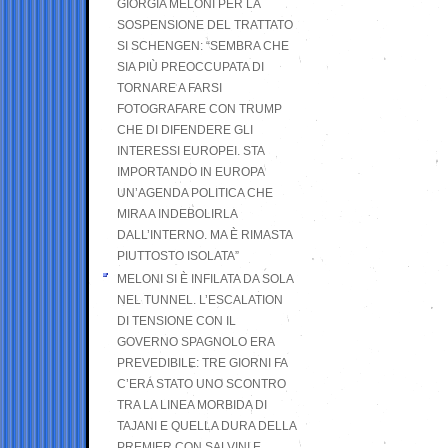
GIORGIA MELONI PER LA
SOSPENSIONE DEL TRATTATO
SI SCHENGEN: “SEMBRA CHE
SIA PIÙ PREOCCUPATA DI
TORNARE A FARSI
FOTOGRAFARE CON TRUMP
CHE DI DIFENDERE GLI
INTERESSI EUROPEI. STA
IMPORTANDO IN EUROPA
UN’AGENDA POLITICA CHE
MIRA A INDEBOLIRLA
DALL’INTERNO. MA È RIMASTA
PIUTTOSTO ISOLATA”
MELONI SI È INFILATA DA SOLA
NEL TUNNEL. L’ESCALATION
DI TENSIONE CON IL
GOVERNO SPAGNOLO ERA
PREVEDIBILE: TRE GIORNI FA
C’ERA STATO UNO SCONTRO
TRA LA LINEA MORBIDA DI
TAJANI E QUELLA DURA DELLA
PREMIER CON SALVINI E