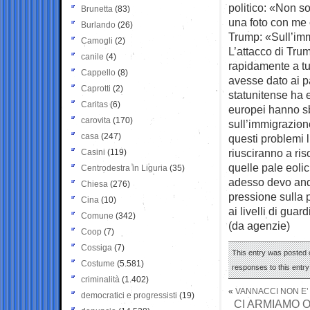
politico: «Non so
Brunetta
(83)
una foto con me c
Burlando
(26)
Trump: «Sull’imm
Camogli
(2)
L’attacco di Tru
canile
(4)
rapidamente a tu
Cappello
(8)
avesse dato ai pa
Caprotti
(2)
statunitense ha e
Caritas
(6)
europei hanno sba
carovita
(170)
sull’immigrazion
casa
(247)
questi problemi 
riusciranno a ris
Casini
(119)
quelle pale eoli
Centrodestra in Liguria
(35)
adesso devo anda
Chiesa
(276)
pressione sulla p
Cina
(10)
ai livelli di guard
Comune
(342)
(da agenzie)
Coop
(7)
Cossiga
(7)
This entry was posted o
Costume
(5.581)
responses to this entr
criminalità
(1.402)
«
VANNACCI NON E’ 
democratici e progressisti
(19)
CI ARMIAMO O