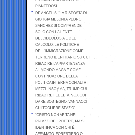
PIANTEDOSI
DE ANGELIS: “LA RISPOSTA DI
GIORGIA MELONI A PEDRO
SANCHEZ SI COMPRENDE
SOLO CON LA LENTE
DELL’IDEOLOGIA E DEL
CALCOLO: LE POLITICHE
DELL’IMMIGRAZIONE COME
TERRENO IDENTITARIO SU CUI
RIBADIRE L’APPARTENENZA
AL MONDO MAGA E COME
CONTINUAZIONE DELLA
POLITICA INTERNA CON ALTRI
MEZZI. INSOMMA, TRUMP CUI
RIBADIRE FEDELTÀ, VOX CUI
DARE SOSTEGNO, VANNACCI
CUI TOGLIERE SPAZIO”
“CRISTO NON ABITA NEI
PALAZZI DEL POTERE, MA SI
IDENTIFICA CON CHI È
AFFAMATO, FORESTIERO O