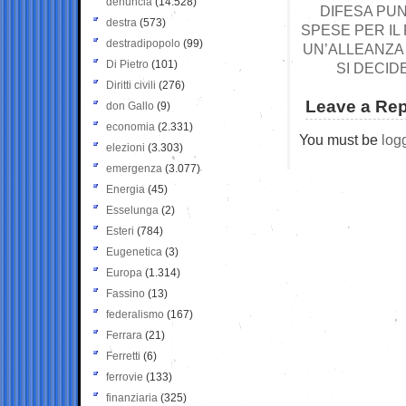
denuncia
(14.528)
DIFESA PUN
destra
(573)
SPESE PER IL 
destradipopolo
(99)
UN’ALLEANZA M
Di Pietro
(101)
SI DECID
Diritti civili
(276)
Leave a Rep
don Gallo
(9)
economia
(2.331)
You must be
log
elezioni
(3.303)
emergenza
(3.077)
Energia
(45)
Esselunga
(2)
Esteri
(784)
Eugenetica
(3)
Europa
(1.314)
Fassino
(13)
federalismo
(167)
Ferrara
(21)
Ferretti
(6)
ferrovie
(133)
finanziaria
(325)