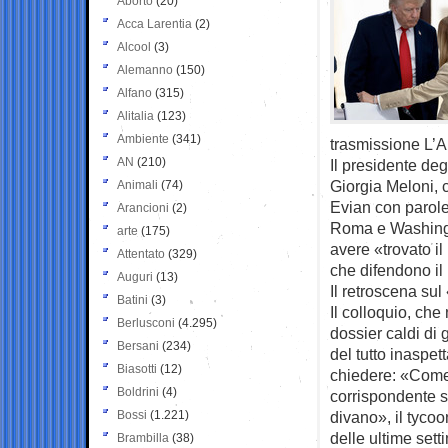
Aborto
(20)
Acca Larentia
(2)
Alcool
(3)
Alemanno
(150)
Alfano
(315)
Alitalia
(123)
Ambiente
(341)
trasmissione L’Ar
AN
(210)
Il presidente deg
Giorgia Meloni, 
Animali
(74)
Evian con parole
Arancioni
(2)
Roma e Washingto
arte
(175)
avere «trovato i
Attentato
(329)
che difendono il
Auguri
(13)
Il retroscena su
Batini
(3)
Il colloquio, che
Berlusconi
(4.295)
dossier caldi di
Bersani
(234)
del tutto inaspe
Biasotti
(12)
chiedere: «Come 
Boldrini
(4)
corrispondente su
Bossi
(1.221)
divano», il tycoo
delle ultime set
Brambilla
(38)