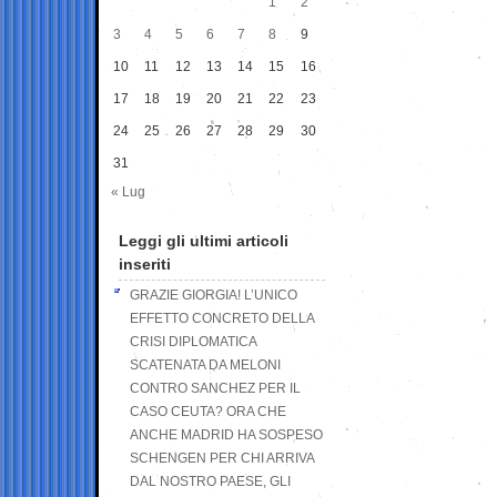
1
2
3
4
5
6
7
8
9
10
11
12
13
14
15
16
17
18
19
20
21
22
23
24
25
26
27
28
29
30
31
« Lug
Leggi gli ultimi articoli
inseriti
GRAZIE GIORGIA! L’UNICO
EFFETTO CONCRETO DELLA
CRISI DIPLOMATICA
SCATENATA DA MELONI
CONTRO SANCHEZ PER IL
CASO CEUTA? ORA CHE
ANCHE MADRID HA SOSPESO
SCHENGEN PER CHI ARRIVA
DAL NOSTRO PAESE, GLI