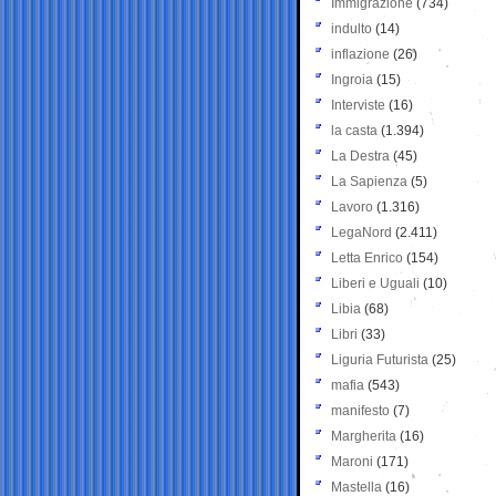
Immigrazione
(734)
indulto
(14)
inflazione
(26)
Ingroia
(15)
Interviste
(16)
la casta
(1.394)
La Destra
(45)
La Sapienza
(5)
Lavoro
(1.316)
LegaNord
(2.411)
Letta Enrico
(154)
Liberi e Uguali
(10)
Libia
(68)
Libri
(33)
Liguria Futurista
(25)
mafia
(543)
manifesto
(7)
Margherita
(16)
Maroni
(171)
Mastella
(16)