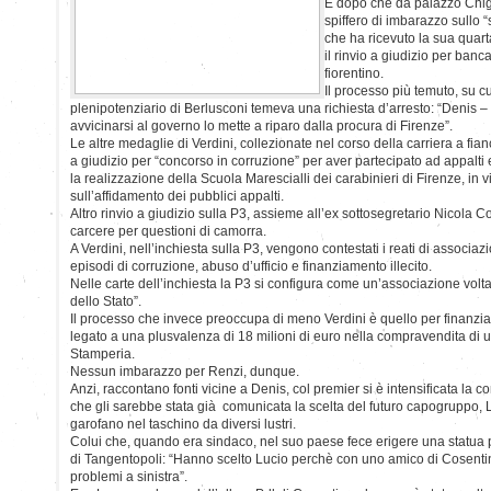
E dopo che da palazzo Chig
spiffero di imbarazzo sullo “
che ha ricevuto la sua quart
il rinvio a giudizio per banc
fiorentino.
Il processo più temuto, su c
plenipotenziario di Berlusconi temeva una richiesta d’arresto: “Denis –
avvicinarsi al governo lo mette a riparo dalla procura di Firenze”.
Le altre medaglie di Verdini, collezionate nel corso della carriera a fianc
a giudizio per “concorso in corruzione” per aver partecipato ad appal
la realizzazione della Scuola Marescialli dei carabinieri di Firenze, in 
sull’affidamento dei pubblici appalti.
Altro rinvio a giudizio sulla P3, assieme all’ex sottosegretario Nicola C
carcere per questioni di camorra.
A Verdini, nell’inchiesta sulla P3, vengono contestati i reati di associaz
episodi di corruzione, abuso d’ufficio e finanziamento illecito.
Nelle carte dell’inchiesta la P3 si configura come un’associazione volta
dello Stato”.
Il processo che invece preoccupa di meno Verdini è quello per finanziame
legato a una plusvalenza di 18 milioni di euro nella compravendita di u
Stamperia.
Nessun imbarazzo per Renzi, dunque.
Anzi, raccontano fonti vicine a Denis, col premier si è intensificata la c
che gli sarebbe stata già comunicata la scelta del futuro capogruppo, 
garofano nel taschino da diversi lustri.
Colui che, quando era sindaco, nel suo paese fece erigere una statua pe
di Tangentopoli: “Hanno scelto Lucio perchè con uno amico di Cosent
problemi a sinistra”.