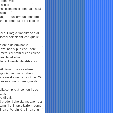
a come vice.
scritto.
ma settimana, il primo atto sarà
sioni.
 punto — sussurra un senatore
ano e prenderà il posto di un
oni di Giorgio Napolitano e di
lusconi coincidenti con quelle
atore è determinante.
oranza, non si può escludere —
amera, col premier che chiese
ro i fedelissimi.
urrà l’inevitabile abbraccio:
 Al Senato, basta vedere
ggio. Aggiungiamo i dieci
a sinistra ne ha tra i 25 e i 29
 loro saranno di meno, noi di
dalla complicità con cui i due —
cana.
 diretti.
ù prudenti che stanno attorno a
ermini di intercettazioni, come
inea di Verdini è la linea di un