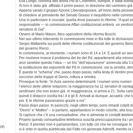
Eva Longo, colonna dell’allora Pdl di Cosentino, dunque, è stata scelt
Ai loro è stato già affidato il primo passo, in direzione del cammino già 
Appena varato il gruppo Azione Liberalpopolare, all’inizio della prossi
di chiedere al presidente del Senato Grasso il riequilibrio nelle commis
Una in particolare è cruciale, quella dove passano le riforme: “A quel
responsabile — in commissione Affari costituzionali entrerà un verdini
senatore di Gal”.
Ovvero di Mario Mauro, fiero oppositore della riforma Boschi.
Nel suo ultimo intervento in commissione mise in fila tutte le dichiarazi
Sergio Mattarella sui punti delle riforme costituzionali del governo Ber
del governo Renzi.
In commissione, al momento, i numeri sono di 14 a 14. E quindi un sen
Per risolvere invece il problema dei tre del Pd, appartenenti alla min
anzi sarebbe questa l’idea — un bis “dell’epurazione” avvenuta alla C
la sostituzione dei esponenti del Pd in commissione: via la sinistra, dent
)
È questo lo “schema” che, passo dopo passo, nella testa di Verdini prod
soccorso delle truppe di Denis, rottura a sinistra.
Prosegue la fonte: “In Aula saremo determinanti. I numeri sono numeri.
l’elenco delle ultime votazioni, la maggioranza ha 11 senatori di vanta
verdiniani che non erano già in maggioranza, si arriva a 21. Sulla carta l
quindi il distacco oscilla tra i 4 e gli 8. Arrivati al dunque, accadrà che
più. E le riforme passeranno grazie a noi”.
Passo dopo passo. In parecchi, negli ultimi tempi, sono rimasti colpiti 
“Denis” e “Matteo” – si parlano, appellandosi in modo colorito, alla tos
Si capisce che c’è una consuetudine, che si alimenta in contatti telefonici
Proprio questa consuetudine telefonica suscita preoccupazione tra i pi
Renzi. Il premier non è parlamentare, con tutto ciò che ne consegue in t
19)
si è visto in quella pubblicata dal Fatto col generale Adinolfi, mentre la l