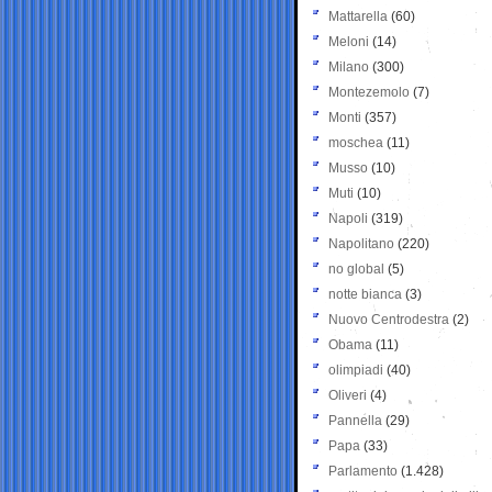
Mattarella
(60)
Meloni
(14)
Milano
(300)
Montezemolo
(7)
Monti
(357)
moschea
(11)
Musso
(10)
Muti
(10)
Napoli
(319)
Napolitano
(220)
no global
(5)
notte bianca
(3)
Nuovo Centrodestra
(2)
Obama
(11)
olimpiadi
(40)
Oliveri
(4)
Pannella
(29)
Papa
(33)
Parlamento
(1.428)