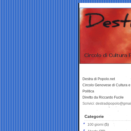
Destra di Popolo.net
Circolo Genovese di Cultura e
Politica
Diretto da Riccardo Fucile
Scrivici: destradipopolo@gma
Categorie
100 giorni
(5)