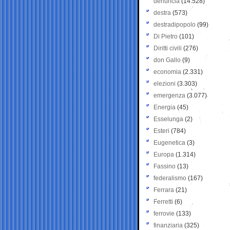
denuncia
(14.528)
destra
(573)
destradipopolo
(99)
Di Pietro
(101)
Diritti civili
(276)
don Gallo
(9)
economia
(2.331)
elezioni
(3.303)
emergenza
(3.077)
Energia
(45)
Esselunga
(2)
Esteri
(784)
Eugenetica
(3)
Europa
(1.314)
Fassino
(13)
federalismo
(167)
Ferrara
(21)
Ferretti
(6)
ferrovie
(133)
finanziaria
(325)