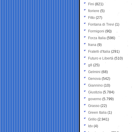
Fini
(821)
fioriere
(5)
Fitto
(27)
Fontana di Trevi
(1)
Formigoni
(90)
Forza Italia
(596)
frana
(9)
Fratelli d'Italia
(291)
Futuro e Libertà
(510)
g8
(25)
Gelmini
(68)
Genova
(542)
Giannino
(10)
Giustizia
(5.784)
governo
(5.799)
Grasso
(22)
Green Italia
(1)
Grillo
(2.941)
Idv
(4)