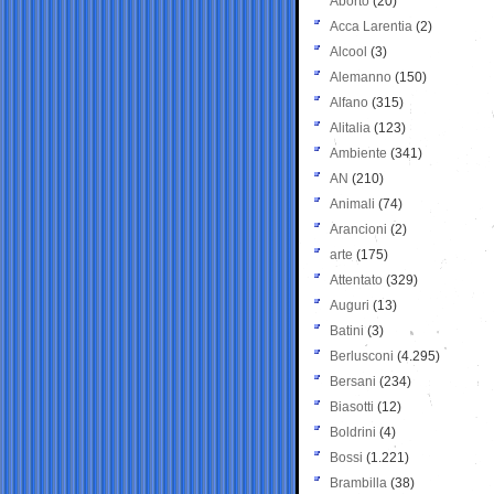
Aborto
(20)
Acca Larentia
(2)
Alcool
(3)
Alemanno
(150)
Alfano
(315)
Alitalia
(123)
Ambiente
(341)
AN
(210)
Animali
(74)
Arancioni
(2)
arte
(175)
Attentato
(329)
Auguri
(13)
Batini
(3)
Berlusconi
(4.295)
Bersani
(234)
Biasotti
(12)
Boldrini
(4)
Bossi
(1.221)
Brambilla
(38)