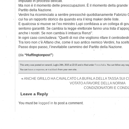
imputato in processi delicati.
Ma non è il momento delle preoccupazioni. È il momento della grande 
Partito della Nazione.
Verdini ha ricominciato a sentire pressochè quotidianamente Fabrizio C
cui ha un rapporto storico da quando era il king maker delle liste.
E qualcosa si muove se l’ex ministro Lupi confidava a un collega di gov
sentono garantiti. Se cambia la legge elettorale fanno una lista d’appo
anche i nostri. Se non cambia li imbarca Renzi”.
In ogni caso concludeva: “Quelli di noi che vogliono rifare il centrodestr
Tra loro non c’è Alfano che, come il suo antico nemico Verdini, ha scelt
Passo dopo passo, l’inevitabile cammino del Partito della Nazione.
(da
“Huffingtonpost”
)
This entry was posted on venerdì, Luglio 24th, 2015 at 22:15 and is filed under
Forza Italia
. You can follow any res
You can
leave a response
, or
trackback
from your own site.
«
ANCHE GRILLO HA CAVALCATO LA BUFALA DELLA TASSA SUI C
VOTATO A FAVORE DELLA NORMA
CONDIZIONATORI E CONDI
Leave a Reply
You must be
logged in
to post a comment.