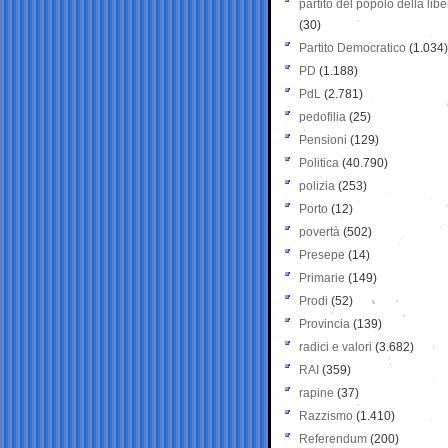
partito del popolo della libe
(30)
Partito Democratico
(1.034)
PD
(1.188)
PdL
(2.781)
pedofilia
(25)
Pensioni
(129)
Politica
(40.790)
polizia
(253)
Porto
(12)
povertà
(502)
Presepe
(14)
Primarie
(149)
Prodi
(52)
Provincia
(139)
radici e valori
(3.682)
RAI
(359)
rapine
(37)
Razzismo
(1.410)
Referendum
(200)