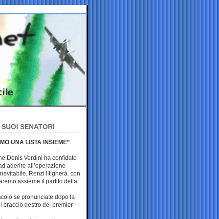
I SUOI SENATORI
MO UNA LISTA INSIEME”
he Denis Verdini ha confidato
ad aderire all’operazione
inevitabile. Renzi litigherà con
faremo assieme il partito della
colo se pronunciate dopo la
l braccio destro del premier