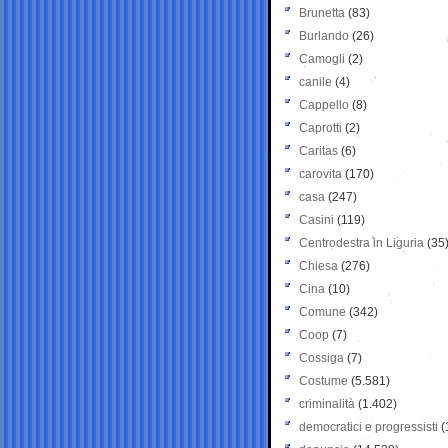
Brunetta
(83)
Burlando
(26)
Camogli
(2)
canile
(4)
Cappello
(8)
Caprotti
(2)
Caritas
(6)
carovita
(170)
casa
(247)
Casini
(119)
Centrodestra in Liguria
(35
Chiesa
(276)
Cina
(10)
Comune
(342)
Coop
(7)
Cossiga
(7)
Costume
(5.581)
criminalità
(1.402)
democratici e progressisti
(