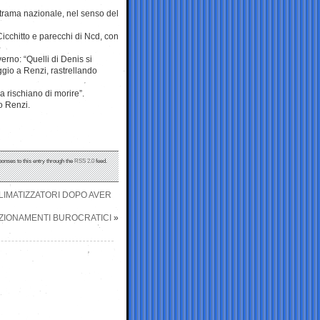
trama nazionale, nel senso del
icchitto e parecchi di Ncd, con
erno: “Quelli di Denis si
ggio a Renzi, rastrellando
a rischiano di morire”.
o Renzi.
ponses to this entry through the
RSS 2.0
feed.
LIMATIZZATORI DOPO AVER
ZIONAMENTI BUROCRATICI
»