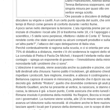
Dario Franceschini, Alfonso Bon
Teresa Bellanova soppesano, val
singola misura per quasi otto ore 
vertice venga sciolto.
Ore passate a discutere di dettagli 
discutere su virgole e cavilli. A un certo punto spunta del sushi, che orm
tempi di Renzi come genere di conforto durante i vertici fiume.
A poco serve nello stemperare la tensione. L’ala rigorista preme per un 
iniziale di chiudere i locali alle 20 si trasforma nelle 18, c’è l’appoggio
scientifico, i 5 stelle sono perplessi, riflettono i dubbi di Conte. E’ Tere
rendete conto che state scaricando su alcuni comparti produttivi e sul
un’altra parte?”, l’attacco del capo delegazione di Italia viva.
Perchè contestualmente si ragiona sulla scuola, e ci si orienta per una st
75% di didattica a distanza, mentre c’è chi sosteneva le ragioni dello s
La convitata di Pietra è Paola De Micheli, i trasporti l’elefante nella stan
contagio – spiega un esponente di governo – l’immobilismo della minis
nonostante tutti i problemi che ci sono”.
L’obiezione è sensata, viene avanzata anche su palestre e piscine, co
tutti destinati alla chiusura: hanno patito il lockdown, gli abbiamo chie
rispettare i protocolli, fare migliorie, investire, e adesso li costringiam
Bellanova capisce di essere in minoranza, pretende che il dpcm sia va
decreto già definito “Ristoro”, quello che dovrebbe contenere gli aiuti p
Roberto Gualtieri, anche lui presente al vertice, la rassicura, si stanno d
cassa, la stesura è già a buon punto, Conte assicura che entro lunedì s
Rimane insoluto il problema della mobilità fra Regioni, Boccia si incari
con i governatori. La riunione viene sciolta, alle 15 le misure sono sotto
avanza un’obiezione sulla necessità di chiudere anche le fiere nazional
lasciare aperti i locali per il pranzo della domenica, con lo scopo di dim