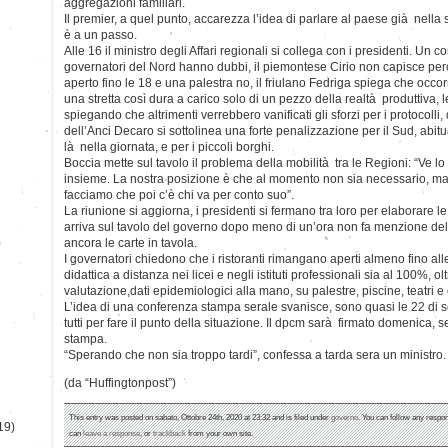
aggregazioni familiari.
Il premier, a quel punto, accarezza l’idea di parlare al paese già nella 
è a un passo.
Alle 16 il ministro degli Affari regionali si collega con i presidenti. Un c
governatori del Nord hanno dubbi, il piemontese Cirio non capisce pe
aperto fino le 18 e una palestra no, il friulano Fedriga spiega che occo
una stretta così dura a carico solo di un pezzo della realtà produttiva, 
spiegando che altrimenti verrebbero vanificati gli sforzi per i protocolli
dell’Anci Decaro si sottolinea una forte penalizzazione per il Sud, abitua
là nella giornata, e per i piccoli borghi.
Boccia mette sul tavolo il problema della mobilità tra le Regioni: “Ve l
insieme. La nostra posizione è che al momento non sia necessario, m
facciamo che poi c’è chi va per conto suo”.
La riunione si aggiorna, i presidenti si fermano tra loro per elaborare 
arriva sul tavolo del governo dopo meno di un’ora non fa menzione dell
)
ancora le carte in tavola.
I governatori chiedono che i ristoranti rimangano aperti almeno fino alle 
didattica a distanza nei licei e negli istituti professionali sia al 100%, o
valutazione,dati epidemiologici alla mano, su palestre, piscine, teatri e
L’idea di una conferenza stampa serale svanisce, sono quasi le 22 di
tutti per fare il punto della situazione. Il dpcm sarà firmato domenica, 
stampa.
“Sperando che non sia troppo tardi”, confessa a tarda sera un ministro.
(da “Huffingtonpost”)
This entry was posted on sabato, Ottobre 24th, 2020 at 23:32 and is filed under
governo
. You can follow any respon
19)
can
leave a response
, or
trackback
from your own site.