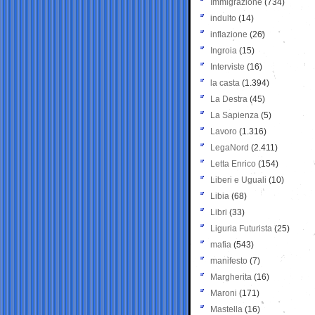
Immigrazione
(734)
indulto
(14)
inflazione
(26)
Ingroia
(15)
Interviste
(16)
la casta
(1.394)
La Destra
(45)
La Sapienza
(5)
Lavoro
(1.316)
LegaNord
(2.411)
Letta Enrico
(154)
Liberi e Uguali
(10)
Libia
(68)
Libri
(33)
Liguria Futurista
(25)
mafia
(543)
manifesto
(7)
Margherita
(16)
Maroni
(171)
Mastella
(16)