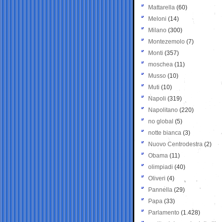
Mattarella
(60)
Meloni
(14)
Milano
(300)
Montezemolo
(7)
Monti
(357)
moschea
(11)
Musso
(10)
Muti
(10)
Napoli
(319)
Napolitano
(220)
no global
(5)
notte bianca
(3)
Nuovo Centrodestra
(2)
Obama
(11)
olimpiadi
(40)
Oliveri
(4)
Pannella
(29)
Papa
(33)
Parlamento
(1.428)