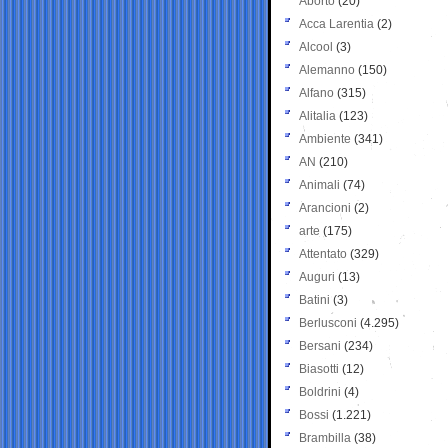
Aborto
(20)
Acca Larentia
(2)
Alcool
(3)
Alemanno
(150)
Alfano
(315)
Alitalia
(123)
Ambiente
(341)
AN
(210)
Animali
(74)
Arancioni
(2)
arte
(175)
Attentato
(329)
Auguri
(13)
Batini
(3)
Berlusconi
(4.295)
Bersani
(234)
Biasotti
(12)
Boldrini
(4)
Bossi
(1.221)
Brambilla
(38)