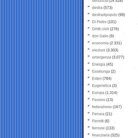
denuncia
(14.528)
destra
(573)
destradipopolo
(99)
Di Pietro
(101)
Diritti civili
(276)
don Gallo
(9)
economia
(2.331)
elezioni
(3.303)
emergenza
(3.077)
Energia
(45)
Esselunga
(2)
Esteri
(784)
Eugenetica
(3)
Europa
(1.314)
Fassino
(13)
federalismo
(167)
Ferrara
(21)
Ferretti
(6)
ferrovie
(133)
finanziaria
(325)