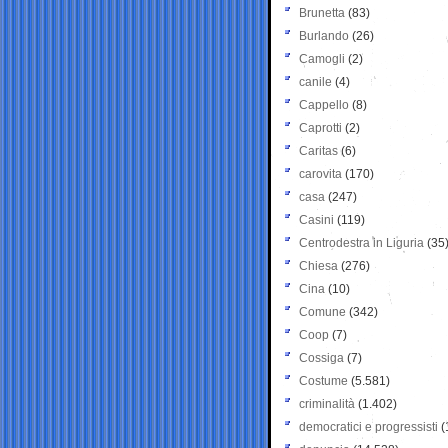
Brunetta
(83)
Burlando
(26)
Camogli
(2)
canile
(4)
Cappello
(8)
Caprotti
(2)
Caritas
(6)
carovita
(170)
casa
(247)
Casini
(119)
Centrodestra in Liguria
(35
Chiesa
(276)
Cina
(10)
Comune
(342)
Coop
(7)
Cossiga
(7)
Costume
(5.581)
criminalità
(1.402)
democratici e progressisti
(