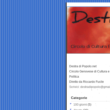
Destra di Popolo.net
Circolo Genovese di Cultura e
Politica
Diretto da Riccardo Fucile
Scrivici: destradipopolo@gma
Categorie
100 giorni
(5)