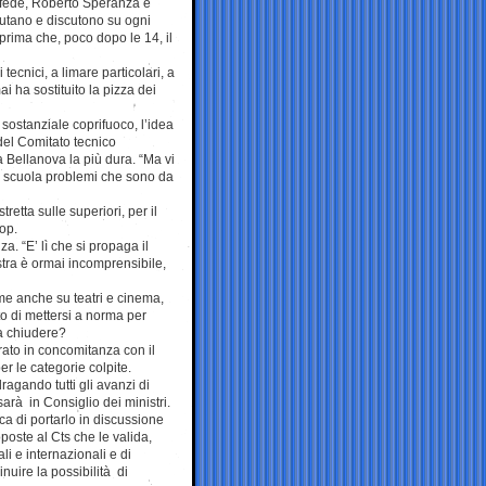
afede, Roberto Speranza e
utano e discutono su ogni
prima che, poco dopo le 14, il
tecnici, a limare particolari, a
ai ha sostituito la pizza dei
sostanziale coprifuoco, l’idea
 del Comitato tecnico
sa Bellanova la più dura. “Ma vi
la scuola problemi che sono da
retta sulle superiori, per il
top.
za. “E’ lì che si propaga il
tra è ormai incomprensibile,
me anche su teatri e cinema,
sto di mettersi a norma per
o a chiudere?
rato in concomitanza con il
er le categorie colpite.
ragando tutti gli avanzi di
arà in Consiglio dei ministri.
ca di portarlo in discussione
poste al Cts che le valida,
i e internazionali e di
inuire la possibilità di