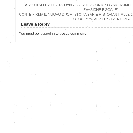
«
“AIUTI ALLE ATTIVITA’ DANNEGGIATE? CONDIZIONARLI A IMPE
EVASIONE FISCALE”
CONTE FIRMA IL NUOVO DPCM: STOP A BAR E RISTORANTI ALLE 1
DAD AL 75% PER LE SUPERIORI
»
Leave a Reply
You must be
logged in
to post a comment.