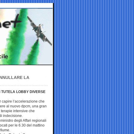
ANNULLARE LA
I TUTELA LOBBY DIVERSE
r capire l’accelerazione che
ere al nuovo dpcm, una gran
e terapie intensive che
i indecisione.
ministro degli Affari regionali
cati per le 6.30 del mattino
 fiume.