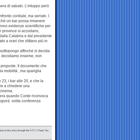
sera di sabato. L’intoppo però
onfronto cordiale, ma serrato. I
rchè un bar possa rimanere
rrono evidenze scientifiche per
le province si accodano,
, dalla Calabria e dal presidente
to a orari che slittano più in
o sottopongo affinchè si decida
a decidiamo insieme, non
le proposte. Il documento che
a mobilità , ma spariglia
23, i bar alle 20, e che la
ltre a chiedere una
 cinema.
 sera quando Conte riconvoca
seguirà solita conferenza
ses to this entry through the
RSS 2.0
feed. You