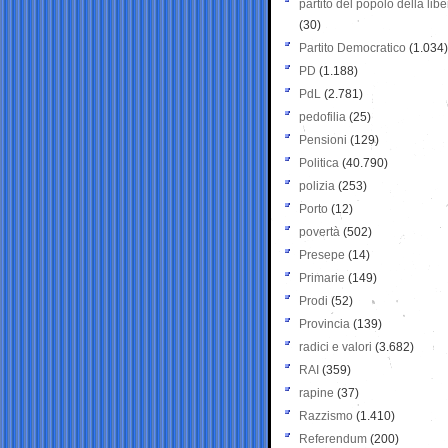
partito del popolo della libe
(30)
Partito Democratico
(1.034)
PD
(1.188)
PdL
(2.781)
pedofilia
(25)
Pensioni
(129)
Politica
(40.790)
polizia
(253)
Porto
(12)
povertà
(502)
Presepe
(14)
Primarie
(149)
Prodi
(52)
Provincia
(139)
radici e valori
(3.682)
RAI
(359)
rapine
(37)
Razzismo
(1.410)
Referendum
(200)