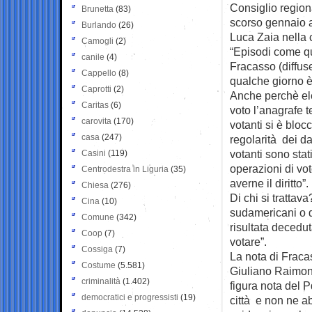
Consiglio region
Brunetta
(83)
scorso gennaio a
Burlando
(26)
Luca Zaia nella 
Camogli
(2)
“Episodi come qu
canile
(4)
Fracasso (diffus
Cappello
(8)
qualche giorno è 
Caprotti
(2)
Anche perchè ele
Caritas
(6)
voto l’anagrafe t
carovita
(170)
votanti si è bloc
casa
(247)
regolarità dei da
votanti sono stati
Casini
(119)
operazioni di vo
Centrodestra in Liguria
(35)
averne il diritto”.
Chiesa
(276)
Di chi si trattav
Cina
(10)
sudamericani o d
Comune
(342)
risultata decedu
Coop
(7)
votare”.
Cossiga
(7)
La nota di Fraca
Costume
(5.581)
Giuliano Raimon
criminalità
(1.402)
figura nota del P
democratici e progressisti
(19)
città e non ne ab