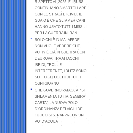
RISPETTO AL 2025, E I RUSSI
CONTINUANO A MARTELLARE
CON LE STRAGI DI CIVILI. IL
GUAIO È CHE GLI AMERICANI
HANNO USATO TUTTI I MISSILI
PER LA GUERRA IN IRAN
SOLO CHI È IN MALAFEDE
NON VUOLE VEDERE CHE
PUTIN È GIÀ IN GUERRA CON
L’EUROPA: TRA ATTACCHI
IBRIDI, TROLL E
INTERFERENZE, I BLITZ SONO
SOTTO GLI OCCHI DI TUTTI
OGNI GIORNO
CHE GOVERNO PATACCA. “SI
SFILAMENTA TUTTA, SEMBRA
CARTA”. LA NUOVA POLO
D’ORDINANZA DEI VIGILI DEL
FUOCO SI STRAPPA CON UN
PO’ D’ACQUA