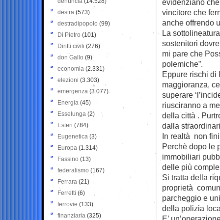
denuncia
(14.528)
evidenziano che 
vincitore che fer
destra
(573)
anche offrendo u
destradipopolo
(99)
La sottolineatur
Di Pietro
(101)
sostenitori dovr
Diritti civili
(276)
mi pare che Poss
don Gallo
(9)
polemiche”.
economia
(2.331)
Eppure rischi di 
elezioni
(3.303)
maggioranza, ce
emergenza
(3.077)
superare ‘l’incid
Energia
(45)
riusciranno a me
Esselunga
(2)
della città . Pu
dalla straordinar
Esteri
(784)
In realtà non fin
Eugenetica
(3)
Perchè dopo le pr
Europa
(1.314)
immobiliari pubbli
Fassino
(13)
delle più comple
federalismo
(167)
Si tratta della r
Ferrara
(21)
proprietà comuna
Ferretti
(6)
parcheggio e uni
ferrovie
(133)
della polizia loca
finanziaria
(325)
E’ un’operazione 