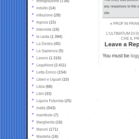
Immigrazione
(734)
any responses to this 
indulto
(14)
site.
inflazione
(26)
Ingroia
(15)
«
PROF IN FRAN
Interviste
(16)
L’ULTIMATUM DI 
la casta
(1.394)
CHE IL P
Leave a Rep
La Destra
(45)
La Sapienza
(5)
You must be
log
Lavoro
(1.316)
LegaNord
(2.411)
Letta Enrico
(154)
Liberi e Uguali
(10)
Libia
(68)
Libri
(33)
Liguria Futurista
(25)
mafia
(543)
manifesto
(7)
Margherita
(16)
Maroni
(171)
Mastella
(16)