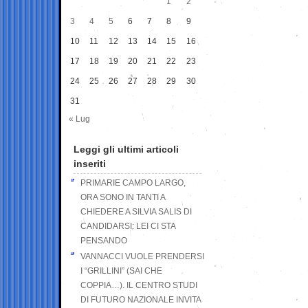
1
2
3
4
5
6
7
8
9
10
11
12
13
14
15
16
17
18
19
20
21
22
23
24
25
26
27
28
29
30
31
« Lug
Leggi gli ultimi articoli
inseriti
PRIMARIE CAMPO LARGO,
ORA SONO IN TANTI A
CHIEDERE A SILVIA SALIS DI
CANDIDARSI: LEI CI STA
PENSANDO
VANNACCI VUOLE PRENDERSI
I “GRILLINI” (SAI CHE
COPPIA…). IL CENTRO STUDI
DI FUTURO NAZIONALE INVITA