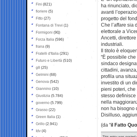
Fini
(821)
ha rinunciato, di
fioriere
(5)
avanti l’operazi
progetto del fon
Fitto
(27)
Che l’affare sia
Fontana di Trevi
(1)
elettorale a Vice
Formigoni
(90)
Ancetti, direttor
Forza Italia
(596)
industriali.
frana
(9)
Il titolo è eloque
Fratelli d'Italia
(291)
“È possibile che 
Futuro e Libertà
(510)
sindaco designat
g8
(25)
cittadini, avanz
Gelmini
(68)
profila una situ
Genova
(542)
investito di un d
pieni poteri, che
Giannino
(10)
stesso definisce
Giustizia
(5.784)
nella maggioran
governo
(5.799)
non ha bisogno d
Grasso
(22)
Disilluso, aggiun
Green Italia
(1)
Grillo
(2.941)
(da “
il Fatto Qu
Idv
(4)
This entry was posted 