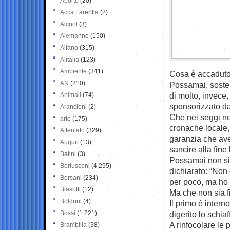
Aborto
(20)
Acca Larentia
(2)
Alcool
(3)
Alemanno
(150)
Alfano
(315)
Alitalia
(123)
Ambiente
(341)
Cosa è accaduto
AN
(210)
Possamai, sosten
di molto, invece
Animali
(74)
sponsorizzato da
Arancioni
(2)
Che nei seggi non
arte
(175)
cronache locale,
Attentato
(329)
garanzia che ave
Auguri
(13)
sancire alla fine 
Batini
(3)
Possamai non si 
Berlusconi
(4.295)
dichiarato: “Non 
Bersani
(234)
per poco, ma ho 
Biasotti
(12)
Ma che non sia fi
Boldrini
(4)
Il primo è intern
Bossi
(1.221)
digerito lo schia
A rinfocolare le
Brambilla
(38)