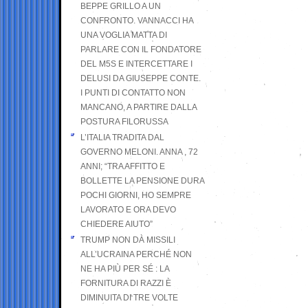
BEPPE GRILLO A UN
CONFRONTO. VANNACCI HA
UNA VOGLIA MATTA DI
PARLARE CON IL FONDATORE
DEL M5S E INTERCETTARE I
DELUSI DA GIUSEPPE CONTE.
I PUNTI DI CONTATTO NON
MANCANO, A PARTIRE DALLA
POSTURA FILORUSSA
L’ITALIA TRADITA DAL
GOVERNO MELONI. ANNA , 72
ANNI; “TRA AFFITTO E
BOLLETTE LA PENSIONE DURA
POCHI GIORNI, HO SEMPRE
LAVORATO E ORA DEVO
CHIEDERE AIUTO”
TRUMP NON DÀ MISSILI
ALL’UCRAINA PERCHÉ NON
NE HA PIÙ PER SÉ : LA
FORNITURA DI RAZZI È
DIMINUITA DI TRE VOLTE