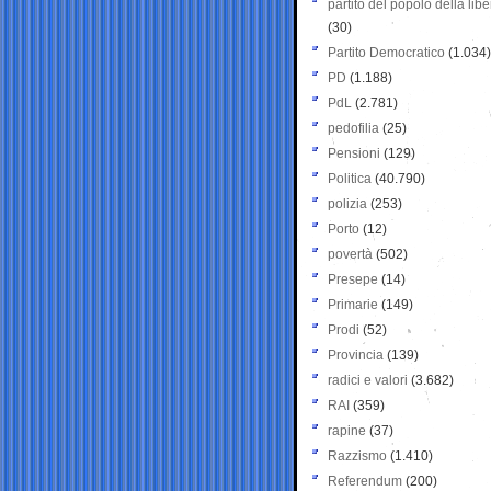
partito del popolo della libe
(30)
Partito Democratico
(1.034)
PD
(1.188)
PdL
(2.781)
pedofilia
(25)
Pensioni
(129)
Politica
(40.790)
polizia
(253)
Porto
(12)
povertà
(502)
Presepe
(14)
Primarie
(149)
Prodi
(52)
Provincia
(139)
radici e valori
(3.682)
RAI
(359)
rapine
(37)
Razzismo
(1.410)
Referendum
(200)