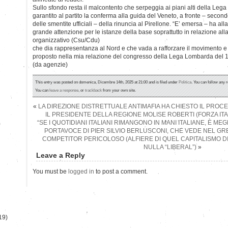
Sullo sfondo resta il malcontento che serpeggia ai piani alti della Leg
garantito al partito la conferma alla guida del Veneto, a fronte – secondo
delle smentite ufficiali – della rinuncia al Pirellone. “E’ emersa – ha al
grande attenzione per le istanze della base soprattutto in relazione al
organizzativo (Csu/Cdu)
che dia rappresentanza al Nord e che vada a rafforzare il movimento e 
proposto nella mia relazione del congresso della Lega Lombarda del 
(da agenzie)
This entry was posted on domenica, Dicembre 14th, 2025 at 21:00 and is filed under
Politica
. You can follow any 
You can
leave a response
, or
trackback
from your own site.
«
LA DIREZIONE DISTRETTUALE ANTIMAFIA HA CHIESTO IL PRO
IL PRESIDENTE DELLA REGIONE MOLISE ROBERTI (FORZA ITALI
“SE I QUOTIDIANI ITALIANI RIMANGONO IN MANI ITALIANE, È MEGL
)
PORTAVOCE DI PIER SILVIO BERLUSCONI, CHE VEDE NEL G
COMPETITOR PERICOLOSO (ALFIERE DI QUEL CAPITALISMO DI
NULLA “LIBERAL”)
»
Leave a Reply
You must be
logged in
to post a comment.
19)