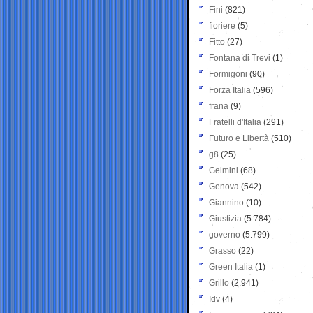
Fini
(821)
fioriere
(5)
Fitto
(27)
Fontana di Trevi
(1)
Formigoni
(90)
Forza Italia
(596)
frana
(9)
Fratelli d'Italia
(291)
Futuro e Libertà
(510)
g8
(25)
Gelmini
(68)
Genova
(542)
Giannino
(10)
Giustizia
(5.784)
governo
(5.799)
Grasso
(22)
Green Italia
(1)
Grillo
(2.941)
Idv
(4)