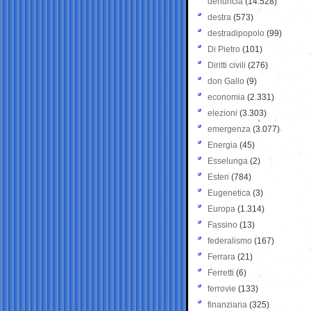
denuncia
(14.528)
destra
(573)
destradipopolo
(99)
Di Pietro
(101)
Diritti civili
(276)
don Gallo
(9)
economia
(2.331)
elezioni
(3.303)
emergenza
(3.077)
Energia
(45)
Esselunga
(2)
Esteri
(784)
Eugenetica
(3)
Europa
(1.314)
Fassino
(13)
federalismo
(167)
Ferrara
(21)
Ferretti
(6)
ferrovie
(133)
finanziaria
(325)