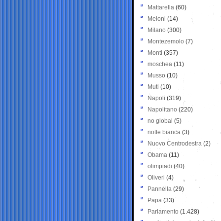
Mattarella
(60)
Meloni
(14)
Milano
(300)
Montezemolo
(7)
Monti
(357)
moschea
(11)
Musso
(10)
Muti
(10)
Napoli
(319)
Napolitano
(220)
no global
(5)
notte bianca
(3)
Nuovo Centrodestra
(2)
Obama
(11)
olimpiadi
(40)
Oliveri
(4)
Pannella
(29)
Papa
(33)
Parlamento
(1.428)