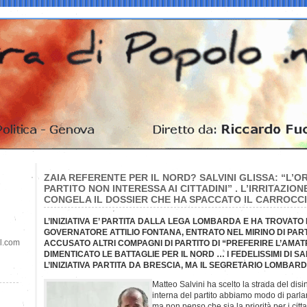
ZAIA REFERENTE PER IL NORD? SALVINI GLISSA: “L’
PARTITO NON INTERESSA AI CITTADINI” . L’IRRITAZIO
CONGELA IL DOSSIER CHE HA SPACCATO IL CARROCC
L’INIZIATIVA E’ PARTITA DALLA LEGA LOMBARDA E HA TROVATO
GOVERNATORE ATTILIO FONTANA, ENTRATO NEL MIRINO DI PAR
il.com
ACCUSATO ALTRI COMPAGNI DI PARTITO DI “PREFERIRE L’AMAT
DIMENTICATO LE BATTAGLIE PER IL NORD … I FEDELISSIMI DI S
L’INIZIATIVA PARTITA DA BRESCIA, MA IL SEGRETARIO LOMBA
Matteo Salvini ha scelto la strada del dis
interna del partito abbiamo modo di parla
ma non penso che sia la priorità per i citta