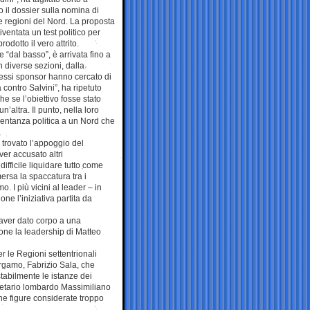
 il dossier sulla nomina di
e regioni del Nord. La proposta
iventata un test politico per
odotto il vero attrito.
e “dal basso”, è arrivata fino a
n diverse sezioni, dalla
tessi sponsor hanno cercato di
 contro Salvini”, ha ripetuto
e se l’obiettivo fosse stato
’altra. Il punto, nella loro
esentanza politica a un Nord che
 trovato l’appoggio del
ver accusato altri
difficile liquidare tutto come
ersa la spaccatura tra i
o. I più vicini al leader – in
ne l’iniziativa partita da
 aver dato corpo a una
one la leadership di Matteo
er le Regioni settentrionali
Bergamo, Fabrizio Sala, che
tabilmente le istanze dei
segretario lombardo Massimiliano
ne figure considerate troppo