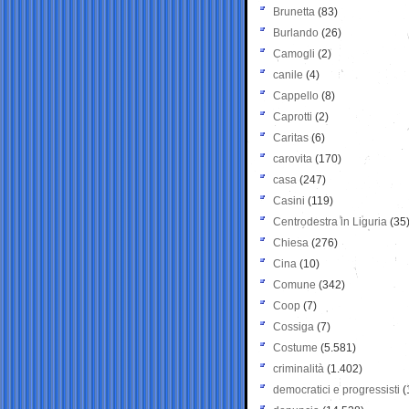
Brunetta
(83)
Burlando
(26)
Camogli
(2)
canile
(4)
Cappello
(8)
Caprotti
(2)
Caritas
(6)
carovita
(170)
casa
(247)
Casini
(119)
Centrodestra in Liguria
(35
Chiesa
(276)
Cina
(10)
Comune
(342)
Coop
(7)
Cossiga
(7)
Costume
(5.581)
criminalità
(1.402)
democratici e progressisti
(