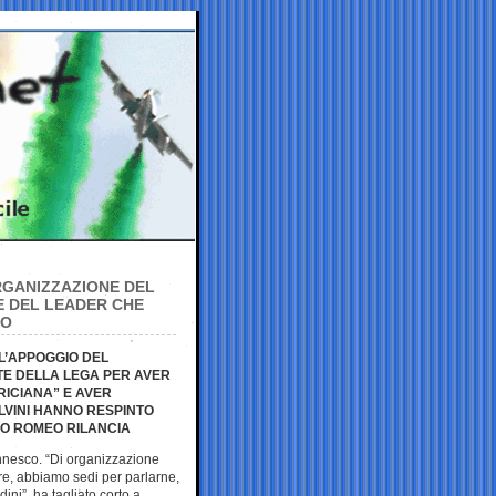
ORGANIZZAZIONE DEL
NE DEL LEADER CHE
IO
 L’APPOGGIO DEL
TE DELLA LEGA PER AVER
RICIANA” E AVER
ALVINI HANNO RESPINTO
RDO ROMEO RILANCIA
innesco. “Di organizzazione
re, abbiamo sedi per parlarne,
dini”, ha tagliato corto a