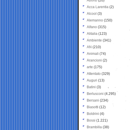
Aborto
(20)
Acca Larentia
(2)
Alcool
(3)
Alemanno
(150)
Alfano
(315)
Alitalia
(123)
Ambiente
(341)
AN
(210)
Animali
(74)
Arancioni
(2)
arte
(175)
Attentato
(329)
Auguri
(13)
Batini
(3)
Berlusconi
(4.295)
Bersani
(234)
Biasotti
(12)
Boldrini
(4)
Bossi
(1.221)
Brambilla
(38)