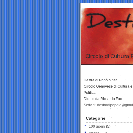
Destra di Popolo.net
Circolo Genovese di Cultura e
Politica
Diretto da Riccardo Fucile
Scrivici: destradipopolo@gma
Categorie
100 giorni
(5)