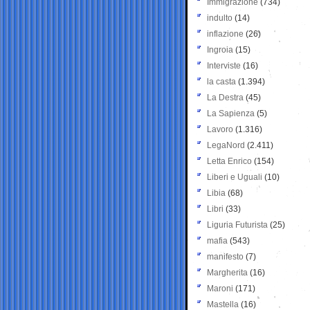
Immigrazione
(734)
indulto
(14)
inflazione
(26)
Ingroia
(15)
Interviste
(16)
la casta
(1.394)
La Destra
(45)
La Sapienza
(5)
Lavoro
(1.316)
LegaNord
(2.411)
Letta Enrico
(154)
Liberi e Uguali
(10)
Libia
(68)
Libri
(33)
Liguria Futurista
(25)
mafia
(543)
manifesto
(7)
Margherita
(16)
Maroni
(171)
Mastella
(16)