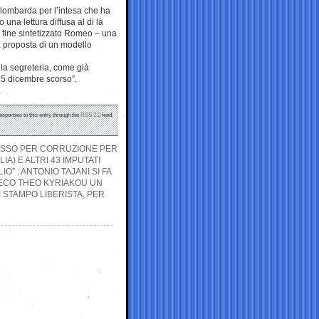
a lombarda per l’intesa che ha
 una lettura diffusa al di là
la fine sintetizzato Romeo – una
la proposta di un modello
la segreteria, come già
15 dicembre scorso”.
responses to this entry through the
RSS 2.0
feed.
CESSO PER CORRUZIONE PER
A) E ALTRI 43 IMPUTATI
IO” : ANTONIO TAJANI SI FA
RECO THEO KYRIAKOU UN
 STAMPO LIBERISTA, PER