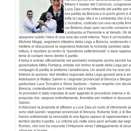
Milano il leader del Carroccio, congelando
Luca Zaia come referente del partito per l
era partita da Brescia e in pochi giorni è d
tutta la Lega. Ma è in Lombardia che si è pr
L’iniziativa, costruita con una raccolta firm
via Bellerio dopo aver raccolto consensi i
Lombardia al Piemonte e al Veneto. Gli s
spegnere subito l’idea di una resa dei conti interna: “Non è un’iniziativa
Michele Maggi, segretario cittadino della Lega a Brescia, sostenendo ch
mettere in discussione la segreteria federale la richiesta sarebbe stata un
lettura, è riportare al centro la “questione settentrionale” e dare rappr
teme di contare meno dentro il partito.
Il tema è entrato ufficialmente nel perimetro lombardo anche perché ha
governatore Attilio Fontana, entrato nel mirino di parte della Lega per a
compagni di partito di preferire l’amatriciana. Un assist che ha reso più 
folklore di sezione. Nel direttivo regionale della Lega giovedì sera è em
fedelissimi di Matteo Salvini e i segretari provinciali di Brescia e Bergam
particolare Luca Toccalini e Silvia Sardone – hanno respinto con decisio
Brescia, contestandone sia il metodo sia il merito.
Ai promotori è stato imputato di aver aggirato le procedure interne e di
proposta che, seppure indirettamente, finirebbe per mettere in discussi
Salvini.
A rilanciare la proposta di affidare a Luca Zaia un ruolo di riferimento p
sono stati quindi i segretari provinciali di Brescia, Roberta Sisti, e di 
hanno sottolineato la necessità di una figura capace di rappresentare s
territori dentro il partito. Le critiche più nette sono però arrivate dal 
Romeo, che non ha nascosto l’irritazione verso l’atteggiamento di alcu
allineate al leader.