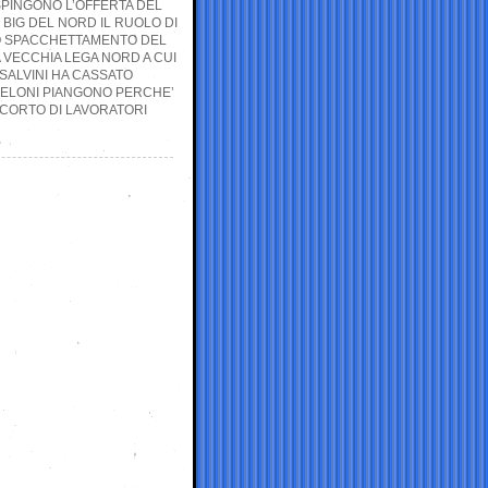
SPINGONO L’OFFERTA DEL
BIG DEL NORD IL RUOLO DI
UNO SPACCHETTAMENTO DEL
 VECCHIA LEGA NORD A CUI
ALVINI HA CASSATO
-MELONI PIANGONO PERCHE’
 CORTO DI LAVORATORI