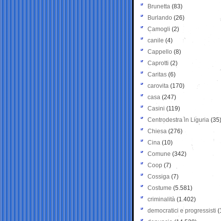
Brunetta
(83)
Burlando
(26)
Camogli
(2)
canile
(4)
Cappello
(8)
Caprotti
(2)
Caritas
(6)
carovita
(170)
casa
(247)
Casini
(119)
Centrodestra in Liguria
(35
Chiesa
(276)
Cina
(10)
Comune
(342)
Coop
(7)
Cossiga
(7)
Costume
(5.581)
criminalità
(1.402)
democratici e progressisti
(