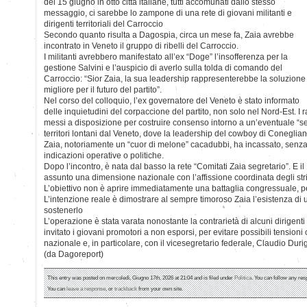
del 15 giugno in otto città italiane, tutti accomunati dallo stesso
messaggio, ci sarebbe lo zampone di una rete di giovani militanti e
dirigenti territoriali del Carroccio
Secondo quanto risulta a Dagospia, circa un mese fa, Zaia avrebbe
incontrato in Veneto il gruppo di ribelli del Carroccio.
I militanti avrebbero manifestato all’ex “Doge” l’insofferenza per la
gestione Salvini e l’auspicio di averlo sulla tolda di comando del
Carroccio: “Sior Zaia, la sua leadership rappresenterebbe la soluzione
migliore per il futuro del partito”.
Nel corso del colloquio, l’ex governatore del Veneto è stato informato
delle inquietudini del corpaccione del partito, non solo nel Nord-Est. I r
messi a disposizione per costruire consenso intorno a un’eventuale “se
territori lontani dal Veneto, dove la leadership del cowboy di Coneglia
Zaia, notoriamente un “cuor di melone” cacadubbi, ha incassato, senza 
indicazioni operative o politiche.
Dopo l’incontro, è nata dal basso la rete “Comitati Zaia segretario”. E il 
assunto una dimensione nazionale con l’affissione coordinata degli stris
L’obiettivo non è aprire immediatamente una battaglia congressuale, pe
L’intenzione reale è dimostrare al sempre timoroso Zaia l’esistenza di
sostenerlo
L’operazione è stata varata nonostante la contrarietà di alcuni dirigent
invitato i giovani promotori a non esporsi, per evitare possibili tensioni
nazionale e, in particolare, con il vicesegretario federale, Claudio Dur
(da Dagoreport)
This entry was posted on mercoledì, Giugno 17th, 2026 at 21:04 and is filed under
Politica
. You can follow any res
You can
leave a response
, or
trackback
from your own site.