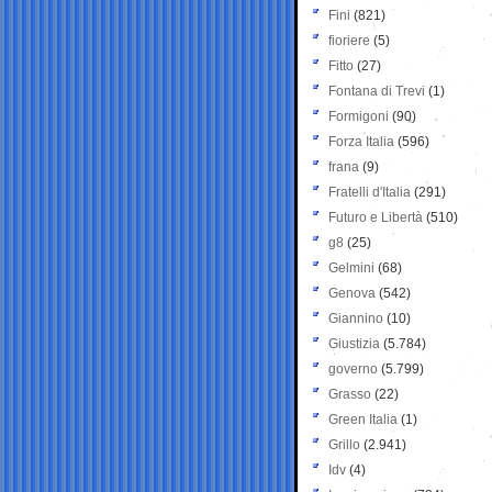
Fini
(821)
fioriere
(5)
Fitto
(27)
Fontana di Trevi
(1)
Formigoni
(90)
Forza Italia
(596)
frana
(9)
Fratelli d'Italia
(291)
Futuro e Libertà
(510)
g8
(25)
Gelmini
(68)
Genova
(542)
Giannino
(10)
Giustizia
(5.784)
governo
(5.799)
Grasso
(22)
Green Italia
(1)
Grillo
(2.941)
Idv
(4)