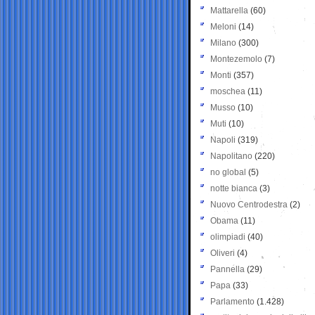
Mattarella
(60)
Meloni
(14)
Milano
(300)
Montezemolo
(7)
Monti
(357)
moschea
(11)
Musso
(10)
Muti
(10)
Napoli
(319)
Napolitano
(220)
no global
(5)
notte bianca
(3)
Nuovo Centrodestra
(2)
Obama
(11)
olimpiadi
(40)
Oliveri
(4)
Pannella
(29)
Papa
(33)
Parlamento
(1.428)