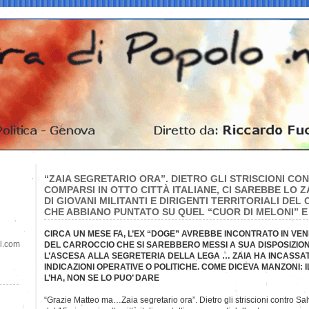
“ZAIA SEGRETARIO ORA”. DIETRO GLI STRISCIONI CON
COMPARSI IN OTTO CITTÀ ITALIANE, CI SAREBBE LO 
DI GIOVANI MILITANTI E DIRIGENTI TERRITORIALI DE
CHE ABBIANO PUNTATO SU QUEL “CUOR DI MELONI” E
CIRCA UN MESE FA, L’EX “DOGE” AVREBBE INCONTRATO IN VENE
il.com
DEL CARROCCIO CHE SI SAREBBERO MESSI A SUA DISPOSIZI
L’ASCESA ALLA SEGRETERIA DELLA LEGA … ZAIA HA INCASSA
INDICAZIONI OPERATIVE O POLITICHE. COME DICEVA MANZONI: 
L’HA, NON SE LO PUO’ DARE
“Grazie Matteo ma…Zaia segretario ora”. Dietro gli striscioni contro Sa