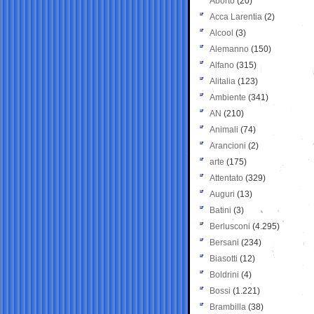
Aborto
(20)
Acca Larentia
(2)
Alcool
(3)
Alemanno
(150)
Alfano
(315)
Alitalia
(123)
Ambiente
(341)
AN
(210)
Animali
(74)
Arancioni
(2)
arte
(175)
Attentato
(329)
Auguri
(13)
Batini
(3)
Berlusconi
(4.295)
Bersani
(234)
Biasotti
(12)
Boldrini
(4)
Bossi
(1.221)
Brambilla
(38)