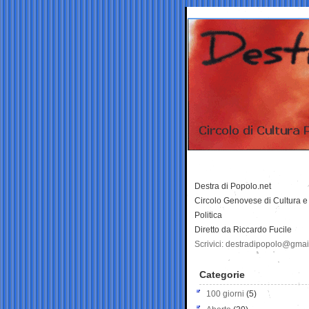
Destra di Popolo.net
Circolo Genovese di Cultura e
Politica
Diretto da Riccardo Fucile
Scrivici: destradipopolo@gma
Categorie
100 giorni
(5)