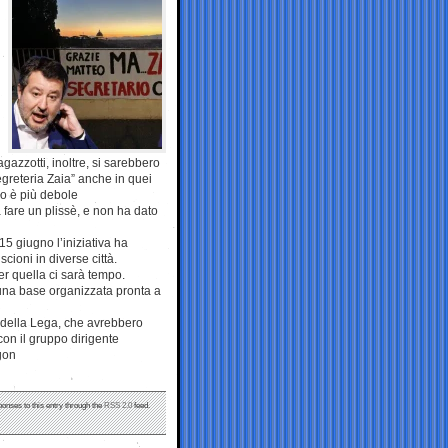
agazzotti, inoltre, si sarebbero
greteria Zaia” anche in quei
no è più debole
fare un plissè, e non ha dato
15 giugno l’iniziativa ha
cioni in diverse città.
r quella ci sarà tempo.
 una base organizzata pronta a
i della Lega, che avrebbero
 con il gruppo dirigente
igon
ponses to this entry through the
RSS 2.0
feed.