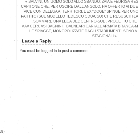
«
SALVINI, UN UOMO SOLO ALLO SBANDO: ZAIA E FEDRIGA RE
CAPITONE CHE, PER USCIRE DALL’ANGOLO, HA OFFERTO AI DUE 
VICE CON DELEGA AI TERRITORI. L’EX “DOGE” SPINGE PER 
PARTITO (SUL MODELLO TEDESCO CDU/CSU) CHE RESUSCITI LA
SOMMARE UNA LEGA DEL CENTRO-SUD, PROGETTO CHE S
AAA CERCASI BAGNINI. I BALNEARI CARI ALL’ARMATA BRANCA
LE SPIAGGE, MONOPOLIZZATE DAGLI STABILIMENTI, SONO A
STAGIONALI
»
Leave a Reply
You must be
logged in
to post a comment.
)
19)