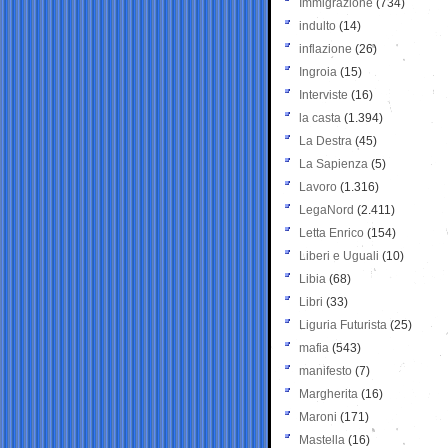
Immigrazione
(734)
indulto
(14)
inflazione
(26)
Ingroia
(15)
Interviste
(16)
la casta
(1.394)
La Destra
(45)
La Sapienza
(5)
Lavoro
(1.316)
LegaNord
(2.411)
Letta Enrico
(154)
Liberi e Uguali
(10)
Libia
(68)
Libri
(33)
Liguria Futurista
(25)
mafia
(543)
manifesto
(7)
Margherita
(16)
Maroni
(171)
Mastella
(16)