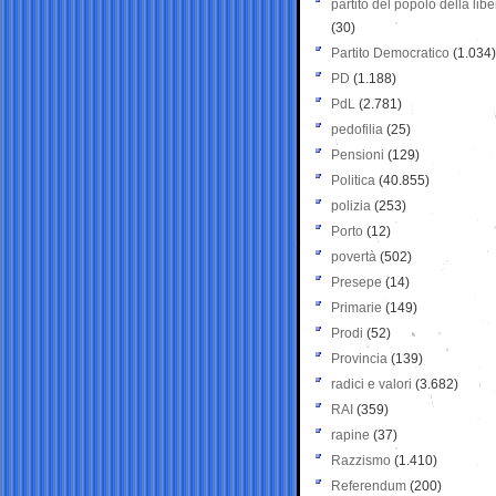
partito del popolo della libe
(30)
Partito Democratico
(1.034)
PD
(1.188)
PdL
(2.781)
pedofilia
(25)
Pensioni
(129)
Politica
(40.855)
polizia
(253)
Porto
(12)
povertà
(502)
Presepe
(14)
Primarie
(149)
Prodi
(52)
Provincia
(139)
radici e valori
(3.682)
RAI
(359)
rapine
(37)
Razzismo
(1.410)
Referendum
(200)