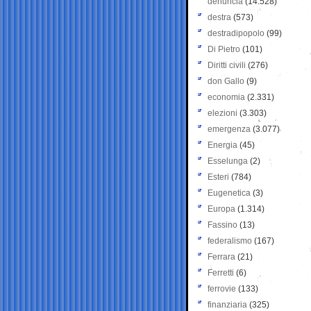
denuncia
(14.528)
destra
(573)
destradipopolo
(99)
Di Pietro
(101)
Diritti civili
(276)
don Gallo
(9)
economia
(2.331)
elezioni
(3.303)
emergenza
(3.077)
Energia
(45)
Esselunga
(2)
Esteri
(784)
Eugenetica
(3)
Europa
(1.314)
Fassino
(13)
federalismo
(167)
Ferrara
(21)
Ferretti
(6)
ferrovie
(133)
finanziaria
(325)