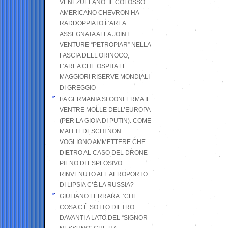
VENEZUELANO .IL COLOSSO
AMERICANO CHEVRON HA
RADDOPPIATO L’AREA
ASSEGNATA ALLA JOINT
VENTURE “PETROPIAR” NELLA
FASCIA DELL’ORINOCO,
L’AREA CHE OSPITA LE
MAGGIORI RISERVE MONDIALI
DI GREGGIO
LA GERMANIA SI CONFERMA IL
VENTRE MOLLE DELL’EUROPA
(PER LA GIOIA DI PUTIN). COME
MAI I TEDESCHI NON
VOGLIONO AMMETTERE CHE
DIETRO AL CASO DEL DRONE
PIENO DI ESPLOSIVO
RINVENUTO ALL’AEROPORTO
DI LIPSIA C’È LA RUSSIA?
GIULIANO FERRARA: ’CHE
COSA C’È SOTTO DIETRO
DAVANTI A LATO DEL “SIGNOR