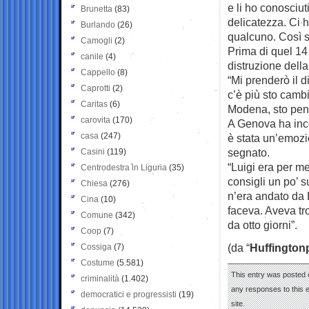
e li ho conosciut
Brunetta
(83)
delicatezza. Ci h
Burlando
(26)
qualcuno. Così s
Camogli
(2)
Prima di quel 14 
canile
(4)
distruzione della
Cappello
(8)
“Mi prenderò il d
Caprotti
(2)
c’è più sto camb
Caritas
(6)
Modena, sto pens
carovita
(170)
A Genova ha incon
casa
(247)
è stata un’emozi
segnato.
Casini
(119)
“Luigi era per m
Centrodestra in Liguria
(35)
consigli un po’ su
Chiesa
(276)
n’era andato da 
Cina
(10)
faceva. Aveva t
Comune
(342)
da otto giorni”.
Coop
(7)
(da “
Huffington
Cossiga
(7)
Costume
(5.581)
This entry was posted o
criminalità
(1.402)
any responses to this 
democratici e progressisti
(19)
site.