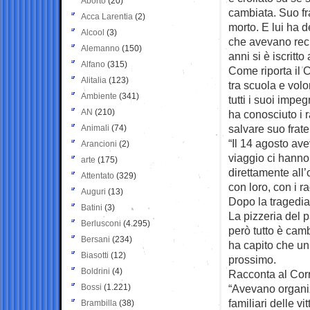
Aborto
(20)
cambiata. Suo fra
Acca Larentia
(2)
morto. E lui ha de
Alcool
(3)
che avevano recu
Alemanno
(150)
anni si è iscritto
Alfano
(315)
Come riporta il C
Alitalia
(123)
tra scuola e volo
Ambiente
(341)
tutti i suoi impe
AN
(210)
ha conosciuto i 
salvare suo frate
Animali
(74)
“Il 14 agosto av
Arancioni
(2)
viaggio ci hanno 
arte
(175)
direttamente all’
Attentato
(329)
con loro, con i r
Auguri
(13)
Dopo la tragedia 
Batini
(3)
La pizzeria del p
Berlusconi
(4.295)
però tutto è camb
Bersani
(234)
ha capito che un
Biasotti
(12)
prossimo.
Boldrini
(4)
Racconta al Corr
Bossi
(1.221)
“Avevano organiz
familiari delle v
Brambilla
(38)