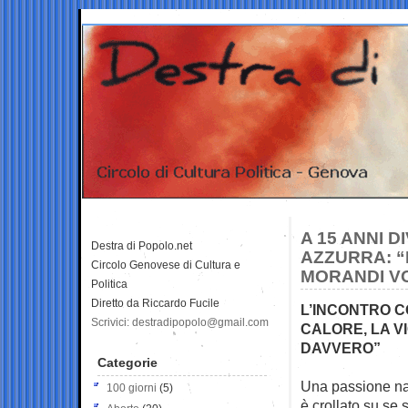
A 15 ANNI 
Destra di Popolo.net
AZZURRA: “
Circolo Genovese di Cultura e
MORANDI VO
Politica
Diretto da Riccardo Fucile
L’INCONTRO C
Scrivici: destradipopolo@gmail.com
CALORE, LA V
DAVVERO”
Categorie
Una passione nat
100 giorni
(5)
è crollato su se 