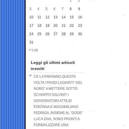
1
2
3
4
5
6
7
8
9
10
11
12
13
14
15
16
17
18
19
20
21
22
23
24
25
26
27
28
29
30
31
« Lug
Leggi gli ultimi articoli
inseriti
CE LA FARANNO QUESTA
VOLTA I PAVIDI LEGHISTI “DEL
NORD” A METTERE SOTTO
SCHIAFFO SALVINI? I
GOVERNATORI ATTILIO
FONTANA E MASSIMILIANO
FEDRIGA, INSIEME AL “DOGE”
LUCA ZAIA, SONO PRONTI A
FORMALIZZARE UNA