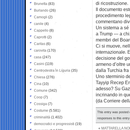
di ricostruzione.
Brunetta
(83)
Il documento est
Burlando
(26)
procedimento lega
Camogli
(2)
commentano divers
canile
(4)
Un sistema a sé 
Cappello
(8)
a Trump — a chi,
Caprotti
(2)
membri del Boar
Caritas
(6)
Ci si muove, nel
carovita
(170)
internazionale. E
casa
(247)
decisione del gov
armeno d’oltre un
Casini
(119)
dalla Turchia fra 
Centrodestra in Liguria
(35)
Uno sterminio de
Chiesa
(276)
Tayyip Recep Erd
Cina
(10)
adesso? Su Gaza
Comune
(342)
incrinando in qu
Coop
(7)
(da Corriere del
Cossiga
(7)
Costume
(5.581)
This entry was posted o
criminalità
(1.402)
responses to this entr
democratici e progressisti
(19)
«
MATTARELLA NON