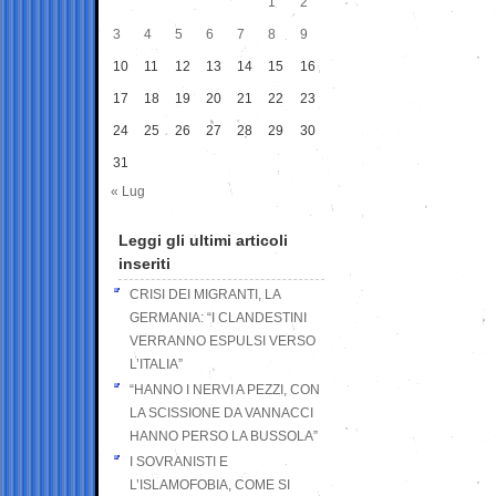
1
2
3
4
5
6
7
8
9
10
11
12
13
14
15
16
17
18
19
20
21
22
23
24
25
26
27
28
29
30
31
« Lug
Leggi gli ultimi articoli
inseriti
CRISI DEI MIGRANTI, LA
GERMANIA: “I CLANDESTINI
VERRANNO ESPULSI VERSO
L’ITALIA”
“HANNO I NERVI A PEZZI, CON
LA SCISSIONE DA VANNACCI
HANNO PERSO LA BUSSOLA”
I SOVRANISTI E
L’ISLAMOFOBIA, COME SI