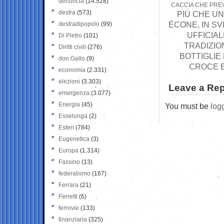
denuncia
(14.528)
CACCIA CHE PREV
destra
(573)
PIÙ CHE UN
ÉCONE, IN SV
destradipopolo
(99)
UFFICIAL
Di Pietro
(101)
TRADIZIO
Diritti civili
(276)
BOTTIGLIE 
don Gallo
(9)
CROCE E
economia
(2.331)
elezioni
(3.303)
Leave a Rep
emergenza
(3.077)
Energia
(45)
You must be
log
Esselunga
(2)
Esteri
(784)
Eugenetica
(3)
Europa
(1.314)
Fassino
(13)
federalismo
(167)
Ferrara
(21)
Ferretti
(6)
ferrovie
(133)
finanziaria
(325)