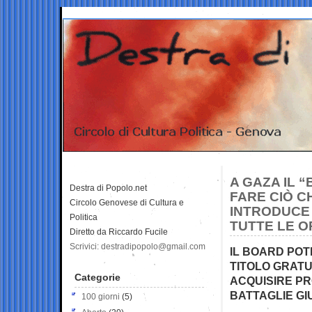
A GAZA IL 
Destra di Popolo.net
FARE CIÒ C
Circolo Genovese di Cultura e
INTRODUCE 
Politica
TUTTE LE O
Diretto da Riccardo Fucile
Scrivici: destradipopolo@gmail.com
IL BOARD POT
TITOLO GRATUI
Categorie
ACQUISIRE PR
BATTAGLIE GI
100 giorni
(5)