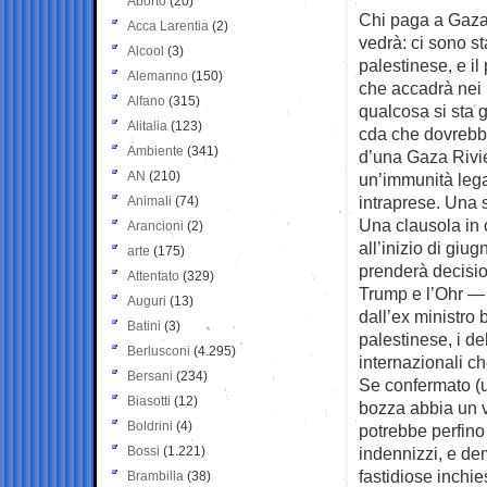
Aborto
(20)
Chi paga a Gaza?
Acca Larentia
(2)
vedrà: ci sono
st
Alcool
(3)
palestinese, e il
Alemanno
(150)
che accadrà nei 
Alfano
(315)
qualcosa si sta 
Alitalia
(123)
cda che dovrebbe
Ambiente
(341)
d’una Gaza Rivier
AN
(210)
un’immunità lega
intraprese. Una 
Animali
(74)
Una clausola in c
Arancioni
(2)
all’inizio di gi
arte
(175)
prenderà decision
Attentato
(329)
Trump e l’Ohr — 
Auguri
(13)
dall’ex ministro 
Batini
(3)
palestinese, i del
Berlusconi
(4.295)
internazionali c
Bersani
(234)
Se confermato (u
Biasotti
(12)
bozza abbia un va
Boldrini
(4)
potrebbe perfino 
Bossi
(1.221)
indennizzi, e de
fastidiose inchie
Brambilla
(38)