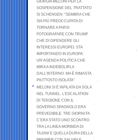
GIORGIA MELONI PER LA
SOSPENSIONE DEL TRATTATO
SI SCHENGEN: “SEMBRA CHE
SIA PIÙ PREOCCUPATA DI
TORNARE A FARSI
FOTOGRAFARE CON TRUMP
CHE DI DIFENDERE GLI
INTERESSI EUROPEI. STA
IMPORTANDO IN EUROPA
UN’AGENDA POLITICA CHE
MIRA A INDEBOLIRLA
DALL’INTERNO. MA È RIMASTA
PIUTTOSTO ISOLATA”
MELONI SI È INFILATA DA SOLA
NEL TUNNEL. L’ESCALATION
DI TENSIONE CON IL
GOVERNO SPAGNOLO ERA
PREVEDIBILE: TRE GIORNI FA
C’ERA STATO UNO SCONTRO
TRA LA LINEA MORBIDA DI
TAJANI E QUELLA DURA DELLA
PREMIER CON SALVINI E