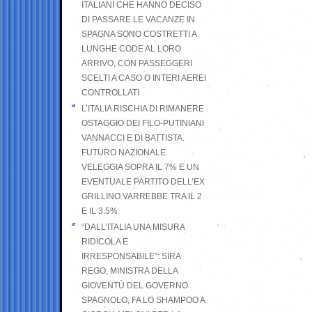
ITALIANI CHE HANNO DECISO
DI PASSARE LE VACANZE IN
SPAGNA SONO COSTRETTI A
LUNGHE CODE AL LORO
ARRIVO, CON PASSEGGERI
SCELTI A CASO O INTERI AEREI
CONTROLLATI
L’ITALIA RISCHIA DI RIMANERE
OSTAGGIO DEI FILO-PUTINIANI
VANNACCI E DI BATTISTA.
FUTURO NAZIONALE
VELEGGIA SOPRA IL 7% E UN
EVENTUALE PARTITO DELL’EX
GRILLINO VARREBBE TRA IL 2
E IL 3.5%
“DALL’ITALIA UNA MISURA
RIDICOLA E
IRRESPONSABILE”: SIRA
REGO, MINISTRA DELLA
GIOVENTÙ DEL GOVERNO
SPAGNOLO, FA LO SHAMPOO A