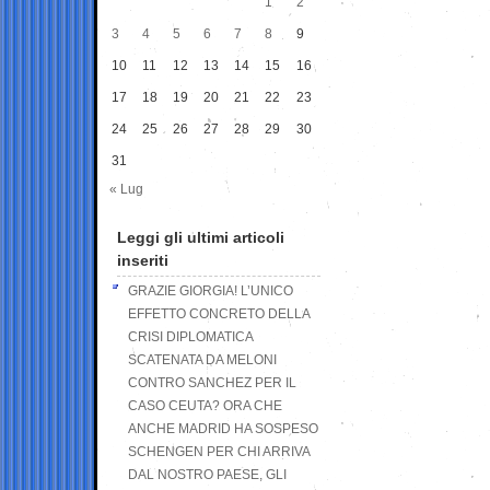
1
2
3
4
5
6
7
8
9
10
11
12
13
14
15
16
17
18
19
20
21
22
23
24
25
26
27
28
29
30
31
« Lug
Leggi gli ultimi articoli
inseriti
GRAZIE GIORGIA! L’UNICO
EFFETTO CONCRETO DELLA
CRISI DIPLOMATICA
SCATENATA DA MELONI
CONTRO SANCHEZ PER IL
CASO CEUTA? ORA CHE
ANCHE MADRID HA SOSPESO
SCHENGEN PER CHI ARRIVA
DAL NOSTRO PAESE, GLI