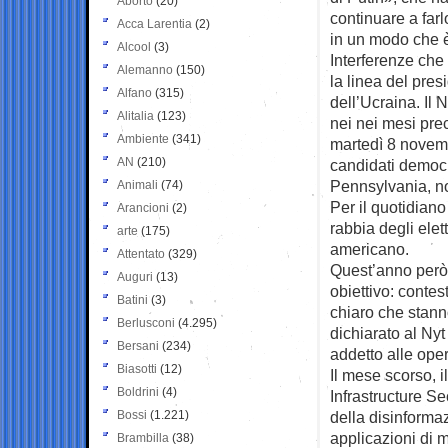
Aborto
(20)
continuare a farl
Acca Larentia
(2)
in un modo che 
Alcool
(3)
Interferenze che
Alemanno
(150)
la linea del pre
Alfano
(315)
dell’Ucraina. Il 
Alitalia
(123)
nei nei mesi pre
Ambiente
(341)
martedì 8 novembr
AN
(210)
candidati democra
Pennsylvania, no
Animali
(74)
Per il quotidiano
Arancioni
(2)
rabbia degli elet
arte
(175)
americano.
Attentato
(329)
Quest’anno però, 
Auguri
(13)
obiettivo: contest
Batini
(3)
chiaro che stanno
Berlusconi
(4.295)
dichiarato al Nyt
Bersani
(234)
addetto alle ope
Biasotti
(12)
Il mese scorso, 
Boldrini
(4)
Infrastructure S
Bossi
(1.221)
della disinformaz
applicazioni di m
Brambilla
(38)