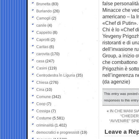
false personalità
Brunetta
(83)
Minacce che vedon
Burlando
(26)
americano – la I
Camogli
(2)
«Chef di Putin».
canile
(4)
Chi è lo «Chef d
Cappello
(8)
Yevgeny Prigozhi
Caprotti
(2)
ristoranti e di un
Caritas
(6)
dell’invasione r
carovita
(170)
Group, a inizio o
casa
(247)
che combattono in
Prigozhin è sotto
Casini
(119)
nell’ingerenza ne
Centrodestra in Liguria
(35)
(da agenzie)
Chiesa
(276)
Cina
(10)
This entry was posted 
Comune
(342)
responses to this entr
Coop
(7)
Cossiga
(7)
«
IN CHE MANI S
“CHIEDERÒ
Costume
(5.581)
“AVVENIRE” SPI
criminalità
(1.402)
Leave a Rep
democratici e progressisti
(19)