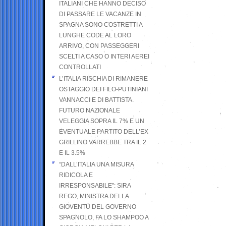
ITALIANI CHE HANNO DECISO
DI PASSARE LE VACANZE IN
SPAGNA SONO COSTRETTI A
LUNGHE CODE AL LORO
ARRIVO, CON PASSEGGERI
SCELTI A CASO O INTERI AEREI
CONTROLLATI
L’ITALIA RISCHIA DI RIMANERE
OSTAGGIO DEI FILO-PUTINIANI
VANNACCI E DI BATTISTA.
FUTURO NAZIONALE
VELEGGIA SOPRA IL 7% E UN
EVENTUALE PARTITO DELL’EX
GRILLINO VARREBBE TRA IL 2
E IL 3.5%
“DALL’ITALIA UNA MISURA
RIDICOLA E
IRRESPONSABILE”: SIRA
REGO, MINISTRA DELLA
GIOVENTÙ DEL GOVERNO
SPAGNOLO, FA LO SHAMPOO A