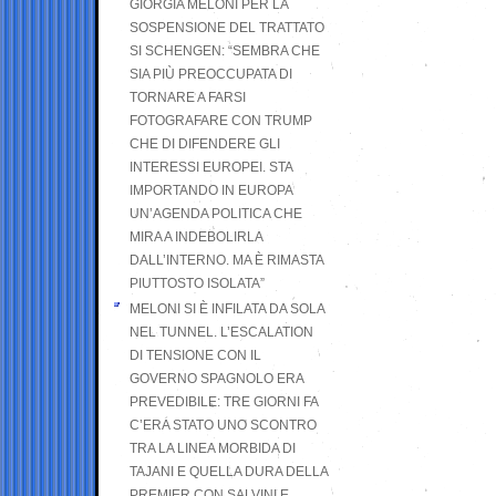
GIORGIA MELONI PER LA
SOSPENSIONE DEL TRATTATO
SI SCHENGEN: “SEMBRA CHE
SIA PIÙ PREOCCUPATA DI
TORNARE A FARSI
FOTOGRAFARE CON TRUMP
CHE DI DIFENDERE GLI
INTERESSI EUROPEI. STA
IMPORTANDO IN EUROPA
UN’AGENDA POLITICA CHE
MIRA A INDEBOLIRLA
DALL’INTERNO. MA È RIMASTA
PIUTTOSTO ISOLATA”
MELONI SI È INFILATA DA SOLA
NEL TUNNEL. L’ESCALATION
DI TENSIONE CON IL
GOVERNO SPAGNOLO ERA
PREVEDIBILE: TRE GIORNI FA
C’ERA STATO UNO SCONTRO
TRA LA LINEA MORBIDA DI
TAJANI E QUELLA DURA DELLA
PREMIER CON SALVINI E