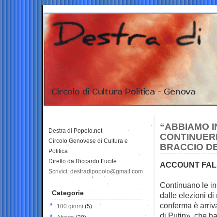
“ABBIAMO I
Destra di Popolo.net
CONTINUERE
Circolo Genovese di Cultura e
BRACCIO DE
Politica
Diretto da Riccardo Fucile
ACCOUNT FAL
Scrivici: destradipopolo@gmail.com
Continuano le in
Categorie
dalle elezioni di
conferma è arriv
100 giorni
(5)
di Putin», che ha