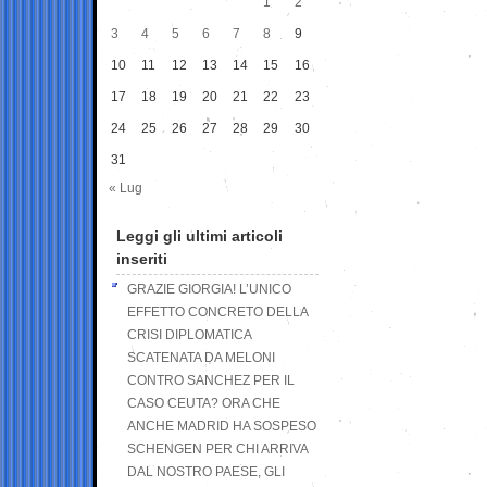
1
2
3
4
5
6
7
8
9
10
11
12
13
14
15
16
17
18
19
20
21
22
23
24
25
26
27
28
29
30
31
« Lug
Leggi gli ultimi articoli
inseriti
GRAZIE GIORGIA! L’UNICO
EFFETTO CONCRETO DELLA
CRISI DIPLOMATICA
SCATENATA DA MELONI
CONTRO SANCHEZ PER IL
CASO CEUTA? ORA CHE
ANCHE MADRID HA SOSPESO
SCHENGEN PER CHI ARRIVA
DAL NOSTRO PAESE, GLI