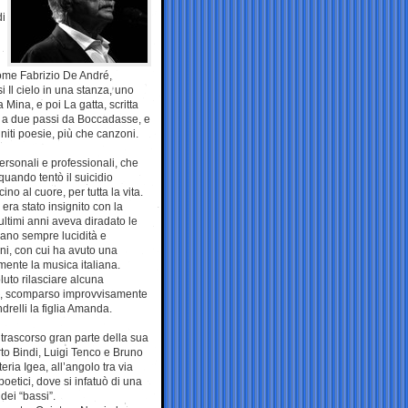
di
come Fabrizio De André,
 Il cielo in una stanza, uno
 Mina, e poi La gatta, scritta
e” a due passi da Boccadasse, e
niti poesie, più che canzoni.
personali e professionali, che
quando tentò il suicidio
ino al cuore, per tutta la vita.
era stato insignito con la
ultimi anni aveva diradato le
vano sempre lucidità e
ni, con cui ha avuto una
mente la musica italiana.
luto rilasciare alcuna
ni, scomparso improvvisamente
drelli la figlia Amanda.
trascorso gran parte della sua
rto Bindi, Luigi Tenco e Bruno
teria Igea, all’angolo tra via
poetici, dove si infatuò di una
 dei “bassi”.