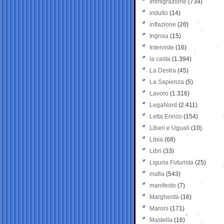
Immigrazione
(734)
indulto
(14)
inflazione
(26)
Ingroia
(15)
Interviste
(16)
la casta
(1.394)
La Destra
(45)
La Sapienza
(5)
Lavoro
(1.316)
LegaNord
(2.411)
Letta Enrico
(154)
Liberi e Uguali
(10)
Libia
(68)
Libri
(33)
Liguria Futurista
(25)
mafia
(543)
manifesto
(7)
Margherita
(16)
Maroni
(171)
Mastella
(16)