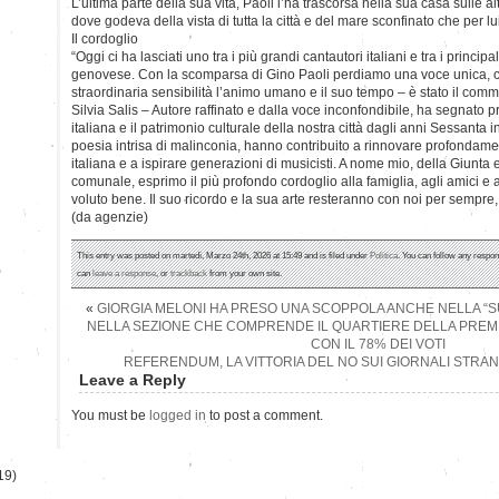
L’ultima parte della sua vita, Paoli l’ha trascorsa nella sua casa sulle al
dove godeva della vista di tutta la città e del mare sconfinato che per lui
Il cordoglio
“Oggi ci ha lasciati uno tra i più grandi cantautori italiani e tra i princip
genovese. Con la scomparsa di Gino Paoli perdiamo una voce unica, 
straordinaria sensibilità l’animo umano e il suo tempo – è stato il com
Silvia Salis – Autore raffinato e dalla voce inconfondibile, ha segnato
italiana e il patrimonio culturale della nostra città dagli anni Sessanta 
poesia intrisa di malinconia, hanno contribuito a rinnovare profondam
italiana e a ispirare generazioni di musicisti. A nome mio, della Giunta
comunale, esprimo il più profondo cordoglio alla famiglia, agli amici e a
voluto bene. Il suo ricordo e la sua arte resteranno con noi per sempre,
(da agenzie)
This entry was posted on martedì, Marzo 24th, 2026 at 15:49 and is filed under
Politica
. You can follow any respon
)
can
leave a response
, or
trackback
from your own site.
«
GIORGIA MELONI HA PRESO UNA SCOPPOLA ANCHE NELLA “S
NELLA SEZIONE CHE COMPRENDE IL QUARTIERE DELLA PREMIE
CON IL 78% DEI VOTI
REFERENDUM, LA VITTORIA DEL NO SUI GIORNALI STRANI
Leave a Reply
You must be
logged in
to post a comment.
19)