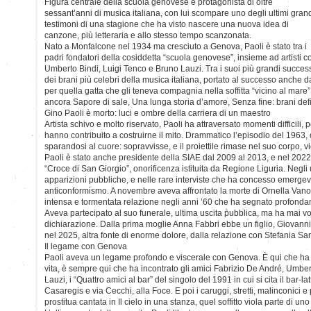
Figura centrale della scuola genovese e protagonista di oltre
sessant’anni di musica italiana, con lui scompare uno degli ultimi gran
testimoni di una stagione che ha visto nascere una nuova idea di
canzone, più letteraria e allo stesso tempo scanzonata.
Nato a Monfalcone nel 1934 ma cresciuto a Genova, Paoli è stato tra i
padri fondatori della cosiddetta “scuola genovese”, insieme ad artisti 
Umberto Bindi, Luigi Tenco e Bruno Lauzi. Tra i suoi più grandi successi
dei brani più celebri della musica italiana, portato al successo anche da
per quella gatta che gli teneva compagnia nella soffitta “vicino al mar
ancora Sapore di sale, Una lunga storia d’amore, Senza fine: brani defi
Gino Paoli è morto: luci e ombre della carriera di un maestro
Artista schivo e molto riservato, Paoli ha attraversato momenti difficili, 
hanno contribuito a costruirne il mito. Drammatico l’episodio del 1963, 
sparandosi al cuore: sopravvisse, e il proiettile rimase nel suo corpo, vic
Paoli è stato anche presidente della SIAE dal 2009 al 2013, e nel 2022 
“Croce di San Giorgio”, onorificenza istituita da Regione Liguria. Negli 
apparizioni pubbliche, e nelle rare interviste che ha concesso emerge
anticonformismo. A novembre aveva affrontato la morte di Ornella Vano
intensa e tormentata relazione negli anni ’60 che ha segnato profonda
Aveva partecipato al suo funerale, ultima uscita pubblica, ma ha mai vo
dichiarazione. Dalla prima moglie Anna Fabbri ebbe un figlio, Giovan
nel 2025, altra fonte di enorme dolore, dalla relazione con Stefania San
Il legame con Genova
Paoli aveva un legame profondo e viscerale con Genova. È qui che ha 
vita, è sempre qui che ha incontrato gli amici Fabrizio De André, Umbe
Lauzi, i “Quattro amici al bar” del singolo del 1991 in cui si cita il bar-lat
Casaregis e via Cecchi, alla Foce. E poi i caruggi, stretti, malinconici e 
prostitua cantata in Il cielo in una stanza, quel soffitto viola parte di uno