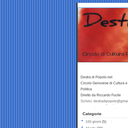
Destra di Popolo.net
Circolo Genovese di Cultura e
Politica
Diretto da Riccardo Fucile
Scrivici: destradipopolo@gma
Categorie
100 giorni
(5)