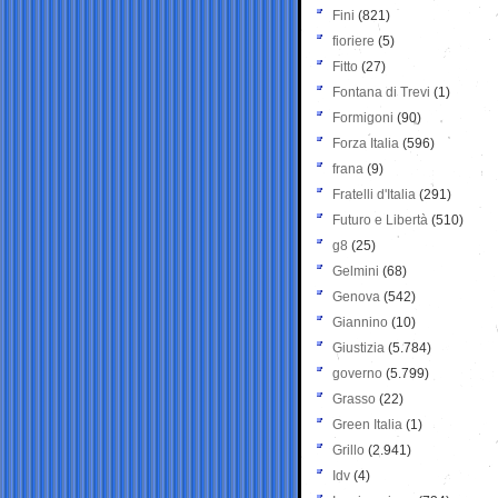
Fini
(821)
fioriere
(5)
Fitto
(27)
Fontana di Trevi
(1)
Formigoni
(90)
Forza Italia
(596)
frana
(9)
Fratelli d'Italia
(291)
Futuro e Libertà
(510)
g8
(25)
Gelmini
(68)
Genova
(542)
Giannino
(10)
Giustizia
(5.784)
governo
(5.799)
Grasso
(22)
Green Italia
(1)
Grillo
(2.941)
Idv
(4)