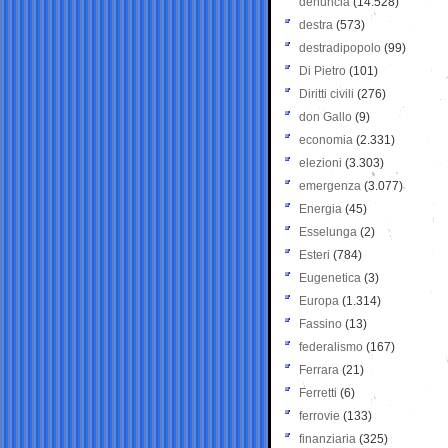
denuncia
(14.528)
destra
(573)
destradipopolo
(99)
Di Pietro
(101)
Diritti civili
(276)
don Gallo
(9)
economia
(2.331)
elezioni
(3.303)
emergenza
(3.077)
Energia
(45)
Esselunga
(2)
Esteri
(784)
Eugenetica
(3)
Europa
(1.314)
Fassino
(13)
federalismo
(167)
Ferrara
(21)
Ferretti
(6)
ferrovie
(133)
finanziaria
(325)