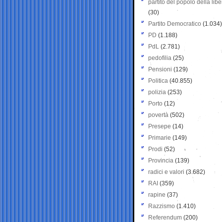
partito del popolo della libe
(30)
Partito Democratico
(1.034)
PD
(1.188)
PdL
(2.781)
pedofilia
(25)
Pensioni
(129)
Politica
(40.855)
polizia
(253)
Porto
(12)
povertà
(502)
Presepe
(14)
Primarie
(149)
Prodi
(52)
Provincia
(139)
radici e valori
(3.682)
RAI
(359)
rapine
(37)
Razzismo
(1.410)
Referendum
(200)