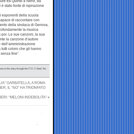
ture tra Quinto a Nervi, da
 è stato fonte di ispirazione
ali esponenti della scuola
capace di raccontare con
mento della sindaca di Genova,
 profondamente la musica
in poi. Le sue canzoni, la sua
ente la canzone d’autore
 e dell’amministrazione
 tutti coloro che gli hanno
 senza fine”.
ses to this entry through the
RSS 2.0
feed. You
UA” GARBATELLA, A ROMA:
R, IL “NO” HA TRIONFATO
ERI: “MELONI INDEBOLITA”
»