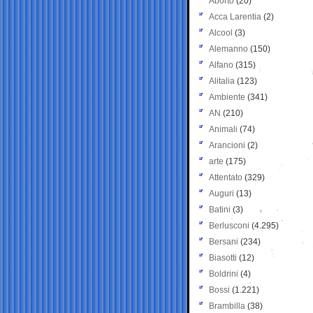
Aborto
(20)
Acca Larentia
(2)
Alcool
(3)
Alemanno
(150)
Alfano
(315)
Alitalia
(123)
Ambiente
(341)
AN
(210)
Animali
(74)
Arancioni
(2)
arte
(175)
Attentato
(329)
Auguri
(13)
Batini
(3)
Berlusconi
(4.295)
Bersani
(234)
Biasotti
(12)
Boldrini
(4)
Bossi
(1.221)
Brambilla
(38)