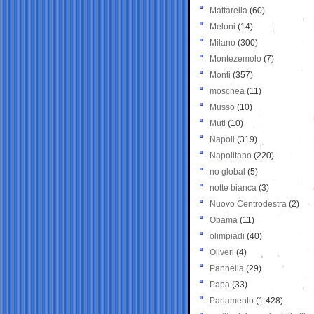
Mattarella
(60)
Meloni
(14)
Milano
(300)
Montezemolo
(7)
Monti
(357)
moschea
(11)
Musso
(10)
Muti
(10)
Napoli
(319)
Napolitano
(220)
no global
(5)
notte bianca
(3)
Nuovo Centrodestra
(2)
Obama
(11)
olimpiadi
(40)
Oliveri
(4)
Pannella
(29)
Papa
(33)
Parlamento
(1.428)