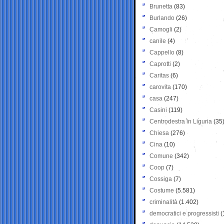
Brunetta
(83)
Burlando
(26)
Camogli
(2)
canile
(4)
Cappello
(8)
Caprotti
(2)
Caritas
(6)
carovita
(170)
casa
(247)
Casini
(119)
Centrodestra in Liguria
(35
Chiesa
(276)
Cina
(10)
Comune
(342)
Coop
(7)
Cossiga
(7)
Costume
(5.581)
criminalità
(1.402)
democratici e progressisti
(