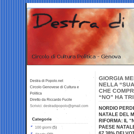
GIORGIA M
Destra di Popolo.net
NELLA “SUA
Circolo Genovese di Cultura e
CHE COMPRE
Politica
“NO” HA TR
Diretto da Riccardo Fucile
Scrivici: destradipopolo@gmail.com
NORDIO PERDE
NATALE DEL M
Categorie
RIFORMA: IL “
PAESE NATALE 
100 giorni
(5)
67,38% DEI VOT