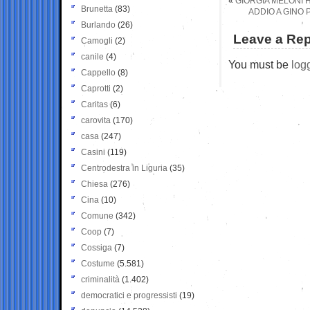
«
GIORGIA MELONI 
Brunetta
(83)
ADDIO A GINO 
Burlando
(26)
Leave a Rep
Camogli
(2)
canile
(4)
You must be
log
Cappello
(8)
Caprotti
(2)
Caritas
(6)
carovita
(170)
casa
(247)
Casini
(119)
Centrodestra in Liguria
(35)
Chiesa
(276)
Cina
(10)
Comune
(342)
Coop
(7)
Cossiga
(7)
Costume
(5.581)
criminalità
(1.402)
democratici e progressisti
(19)