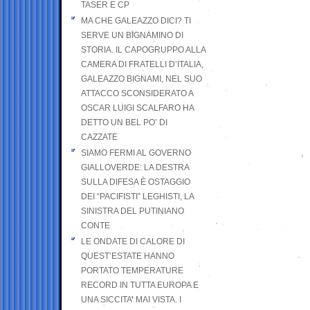
TASER E CP
MA CHE GALEAZZO DICI? TI
SERVE UN BIGNAMINO DI
STORIA. IL CAPOGRUPPO ALLA
CAMERA DI FRATELLI D’ITALIA,
GALEAZZO BIGNAMI, NEL SUO
ATTACCO SCONSIDERATO A
OSCAR LUIGI SCALFARO HA
DETTO UN BEL PO’ DI
CAZZATE
SIAMO FERMI AL GOVERNO
GIALLOVERDE: LA DESTRA
SULLA DIFESA È OSTAGGIO
DEI “PACIFISTI” LEGHISTI, LA
SINISTRA DEL PUTINIANO
CONTE
LE ONDATE DI CALORE DI
QUEST’ESTATE HANNO
PORTATO TEMPERATURE
RECORD IN TUTTA EUROPA E
UNA SICCITA’ MAI VISTA. I