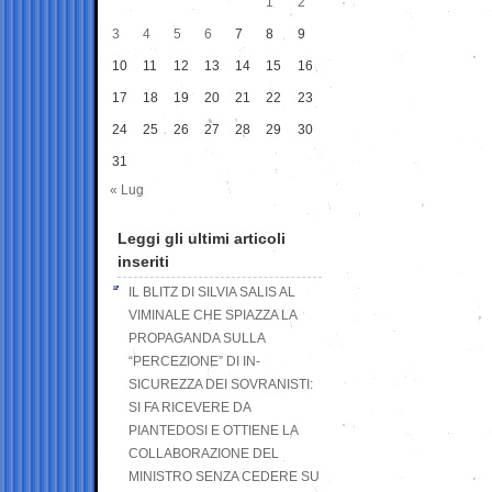
1
2
3
4
5
6
7
8
9
10
11
12
13
14
15
16
17
18
19
20
21
22
23
24
25
26
27
28
29
30
31
« Lug
Leggi gli ultimi articoli
inseriti
IL BLITZ DI SILVIA SALIS AL
VIMINALE CHE SPIAZZA LA
PROPAGANDA SULLA
“PERCEZIONE” DI IN-
SICUREZZA DEI SOVRANISTI:
SI FA RICEVERE DA
PIANTEDOSI E OTTIENE LA
COLLABORAZIONE DEL
MINISTRO SENZA CEDERE SU