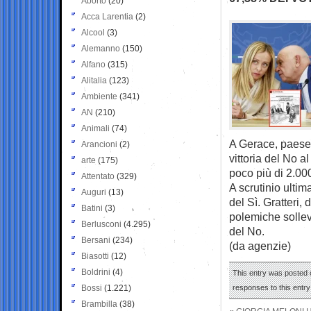
Aborto
(20)
Acca Larentia
(2)
Alcool
(3)
Alemanno
(150)
Alfano
(315)
Alitalia
(123)
Ambiente
(341)
AN
(210)
Animali
(74)
A Gerace, paese n
Arancioni
(2)
vittoria del No a
arte
(175)
poco più di 2.000
Attentato
(329)
A scrutinio ultim
Auguri
(13)
del Sì. Gratteri,
Batini
(3)
polemiche solleva
Berlusconi
(4.295)
del No.
Bersani
(234)
(da agenzie)
Biasotti
(12)
Boldrini
(4)
This entry was posted o
Bossi
(1.221)
responses to this entr
Brambilla
(38)