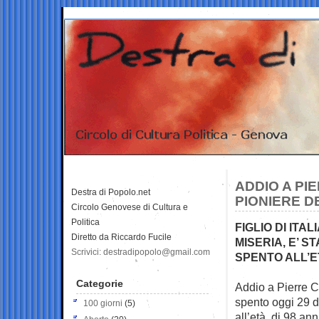
ADDIO A PIE
Destra di Popolo.net
PIONIERE D
Circolo Genovese di Cultura e
Politica
FIGLIO DI ITA
Diretto da Riccardo Fucile
MISERIA, E’ S
Scrivici: destradipopolo@gmail.com
SPENTO ALL’ET
Categorie
Addio a Pierre Ca
spento oggi
29 d
100 giorni
(5)
all’età di 98 ann