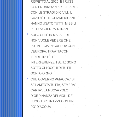
RISPETTO AL 2025, E I RUSSI
CONTINUANO A MARTELLARE
CON LE STRAGI DI CIVILI. IL
GUAIO È CHE GLI AMERICANI
HANNO USATO TUTTI I MISSILI
PER LA GUERRA IN IRAN
SOLO CHI È IN MALAFEDE
NON VUOLE VEDERE CHE
PUTIN È GIÀ IN GUERRA CON
L’EUROPA: TRA ATTACCHI
IBRIDI, TROLL E
INTERFERENZE, I BLITZ SONO
SOTTO GLI OCCHI DI TUTTI
OGNI GIORNO
CHE GOVERNO PATACCA. “SI
SFILAMENTA TUTTA, SEMBRA
CARTA”. LA NUOVA POLO
D’ORDINANZA DEI VIGILI DEL
FUOCO SI STRAPPA CON UN
PO’ D’ACQUA