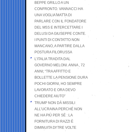
BEPPE GRILLO A UN
CONFRONTO. VANNACCI HA
UNA VOGLIA MATTA DI
PARLARE CON IL FONDATORE
DEL M5S E INTERCETTARE I
DELUSI DA GIUSEPPE CONTE.
I PUNTI DI CONTATTO NON
MANCANO, A PARTIRE DALLA
POSTURA FILORUSSA
L’ITALIA TRADITA DAL
GOVERNO MELONI. ANNA , 72
ANNI; “TRA AFFITTO E
BOLLETTE LA PENSIONE DURA
POCHI GIORNI, HO SEMPRE
LAVORATO E ORA DEVO
CHIEDERE AIUTO”
TRUMP NON DÀ MISSILI
ALL’UCRAINA PERCHÉ NON
NE HA PIÙ PER SÉ : LA
FORNITURA DI RAZZI È
DIMINUITA DI TRE VOLTE