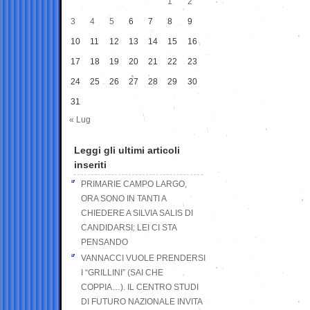
1
2
3
4
5
6
7
8
9
10
11
12
13
14
15
16
17
18
19
20
21
22
23
24
25
26
27
28
29
30
31
« Lug
Leggi gli ultimi articoli
inseriti
PRIMARIE CAMPO LARGO,
ORA SONO IN TANTI A
CHIEDERE A SILVIA SALIS DI
CANDIDARSI: LEI CI STA
PENSANDO
VANNACCI VUOLE PRENDERSI
I “GRILLINI” (SAI CHE
COPPIA…). IL CENTRO STUDI
DI FUTURO NAZIONALE INVITA