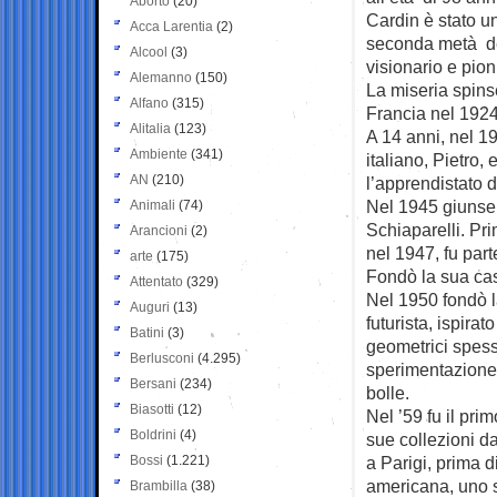
Aborto
(20)
Cardin è stato un
Acca Larentia
(2)
seconda metà del
Alcool
(3)
visionario e pioni
Alemanno
(150)
La miseria spinse 
Alfano
(315)
Francia nel 1924
Alitalia
(123)
A 14 anni, nel 19
Ambiente
(341)
italiano, Pietro,
AN
(210)
l’apprendistato 
Nel 1945 giunse
Animali
(74)
Schiaparelli. Pr
Arancioni
(2)
nel 1947, fu par
arte
(175)
Fondò la sua ca
Attentato
(329)
Nel 1950 fondò l
Auguri
(13)
futurista, ispira
Batini
(3)
geometrici spess
Berlusconi
(4.295)
sperimentazione 
Bersani
(234)
bolle.
Biasotti
(12)
Nel ’59 fu il pri
Boldrini
(4)
sue collezioni d
Bossi
(1.221)
a Parigi, prima d
americana, uno s
Brambilla
(38)