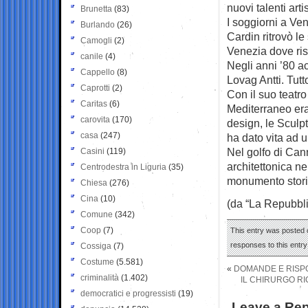
nuovi talenti arti
Brunetta
(83)
I soggiorni a Ve
Burlando
(26)
Cardin ritrovò le
Camogli
(2)
Venezia dove ris
canile
(4)
Negli anni ’80 ac
Cappello
(8)
Lovag Antti. Tutt
Caprotti
(2)
Con il suo teatro
Caritas
(6)
Mediterraneo era 
carovita
(170)
design, le Sculpt
casa
(247)
ha dato vita ad u
Nel golfo di Can
Casini
(119)
architettonica ne
Centrodestra in Liguria
(35)
monumento stori
Chiesa
(276)
Cina
(10)
(da “La Repubbli
Comune
(342)
Coop
(7)
This entry was posted 
responses to this entr
Cossiga
(7)
Costume
(5.581)
«
DOMANDE E RISPO
criminalità
(1.402)
IL CHIRURGO RI
democratici e progressisti
(19)
Leave a Rep