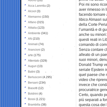
Aborto
(20)
Poi mi sono ricor
Acca Larentia
(2)
aver rimesso in 
Alcool
(3)
facendo tornare a
Alemanno
(150)
libico Almasri s
Alfano
(315)
della Corte Pena
Alitalia
(123)
l’umanità e di gu
Ambiente
(341)
anche su minori
AN
(210)
questi reati in L
comando di comme
Animali
(74)
Senza contare ch
Arancioni
(2)
alleato di un pae
arte
(175)
suoi minori, denu
Attentato
(329)
Donald Trump ven
Auguri
(13)
seriale Epstein i
Batini
(3)
quel paese che no
Berlusconi
(4.295)
video che riprend
Bersani
(234)
invece che conda
Biasotti
(12)
procuratrice gene
Boldrini
(4)
Certo, quando po
Bossi
(1.221)
più separati a fo
questa cosa dei 
Brambilla
(38)