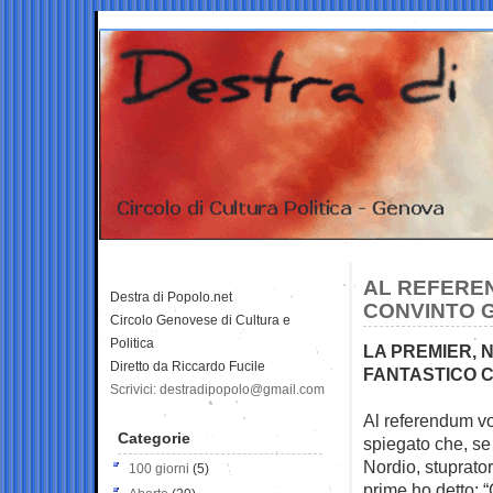
AL REFERE
Destra di Popolo.net
CONVINTO G
Circolo Genovese di Cultura e
Politica
LA PREMIER, 
Diretto da Riccardo Fucile
FANTASTICO C
Scrivici: destradipopolo@gmail.com
Al referendum v
Categorie
spiegato che, s
Nordio, stupratori
100 giorni
(5)
prime ho detto: “