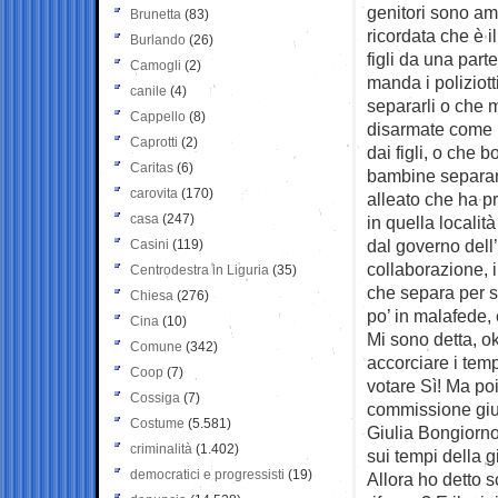
genitori sono am
Brunetta
(83)
ricordata che è i
Burlando
(26)
figli da una part
Camogli
(2)
manda i poliziott
canile
(4)
separarli o che m
Cappello
(8)
disarmate come 
Caprotti
(2)
dai figli, o che
Caritas
(6)
bambine separand
carovita
(170)
alleato che ha p
casa
(247)
in quella locali
dal governo dell’
Casini
(119)
collaborazione, 
Centrodestra in Liguria
(35)
che separa per s
Chiesa
(276)
po’ in malafede,
Cina
(10)
Mi sono detta, ok
Comune
(342)
accorciare i temp
Coop
(7)
votare Sì! Ma poi
Cossiga
(7)
commissione gius
Costume
(5.581)
Giulia Bongiorno
criminalità
(1.402)
sui tempi della 
democratici e progressisti
(19)
Allora ho detto s