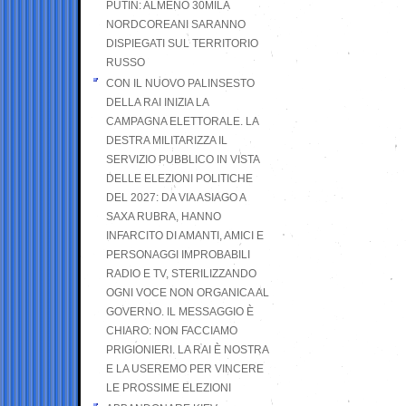
PUTIN: ALMENO 30MILA
NORDCOREANI SARANNO
DISPIEGATI SUL TERRITORIO
RUSSO
CON IL NUOVO PALINSESTO
DELLA RAI INIZIA LA
CAMPAGNA ELETTORALE. LA
DESTRA MILITARIZZA IL
SERVIZIO PUBBLICO IN VISTA
DELLE ELEZIONI POLITICHE
DEL 2027: DA VIA ASIAGO A
SAXA RUBRA, HANNO
INFARCITO DI AMANTI, AMICI E
PERSONAGGI IMPROBABILI
RADIO E TV, STERILIZZANDO
OGNI VOCE NON ORGANICA AL
GOVERNO. IL MESSAGGIO È
CHIARO: NON FACCIAMO
PRIGIONIERI. LA RAI È NOSTRA
E LA USEREMO PER VINCERE
LE PROSSIME ELEZIONI