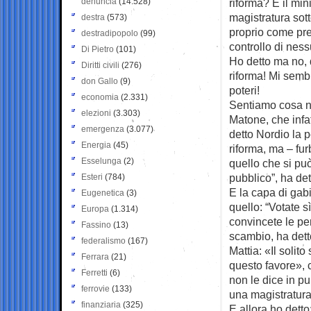
denuncia
(14.528)
riforma? E il min
magistratura sott
destra
(573)
proprio come pre
destradipopolo
(99)
controllo di nes
Di Pietro
(101)
Ho detto ma no, 
Diritti civili
(276)
riforma! Mi semb
don Gallo
(9)
poteri!
economia
(2.331)
Sentiamo cosa ne
elezioni
(3.303)
Matone, che infa
emergenza
(3.077)
detto Nordio la p
Energia
(45)
riforma, ma – fu
Esselunga
(2)
quello che si può
pubblico”, ha det
Esteri
(784)
E la capa di gabi
Eugenetica
(3)
quello: “Votate s
Europa
(1.314)
convincete le pe
Fassino
(13)
scambio, ha detto
federalismo
(167)
Mattia: «Il solito
Ferrara
(21)
questo favore», 
Ferretti
(6)
non le dice in pu
ferrovie
(133)
una magistratura 
finanziaria
(325)
E allora ho detto