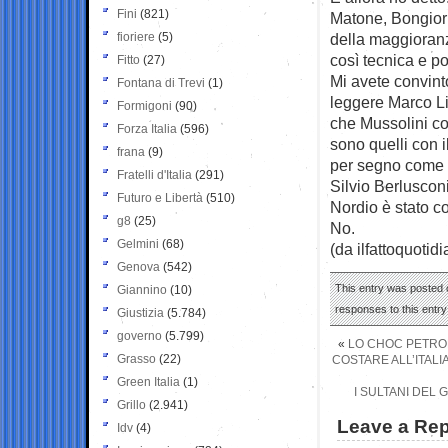
Fini
(821)
Matone, Bongiorn
fioriere
(5)
della maggioranz
così tecnica e p
Fitto
(27)
Mi avete convint
Fontana di Trevi
(1)
leggere Marco Lil
Formigoni
(90)
che Mussolini co
Forza Italia
(596)
sono quelli con i
frana
(9)
per segno come i 
Fratelli d'Italia
(291)
Silvio Berluscon
Futuro e Libertà
(510)
Nordio è stato c
g8
(25)
No.
Gelmini
(68)
(da ilfattoquotidi
Genova
(542)
This entry was posted 
Giannino
(10)
responses to this entr
Giustizia
(5.784)
governo
(5.799)
«
LO CHOC PETROL
Grasso
(22)
COSTARE ALL’ITALI
Green Italia
(1)
I SULTANI DEL 
Grillo
(2.941)
Leave a Rep
Idv
(4)