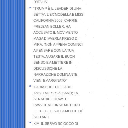
D’ITALIA
“TRUMP È IL LEADER DI UNA
SETTA”. L’EX MODELLA E MISS
CALIFORNIA 2009, CARRIE
PREJEAN BOLLER, HA
ACCUSATO IL MOVIMENTO
MAGA DI AVERLA PRESO DI
MIRA: “NON APPENA COMINCI
A PENSARE CON LA TUA
TESTA, A USARE IL BUON
SENSO E A METTERE IN
DISCUSSIONE LA
NARRAZIONE DOMINANTE,
VIENI EMARGINATO”
ILARIA CUCCHI E FABIO
ANSELMO SI SPOSANO; LA
SENATRICE DI AVS E
L’AVVOCATO INSIEME DOPO
LE BTTGLIE SULLA MORTE DI
STEFANO
KIM, IL SERVO SCIOCCO DI