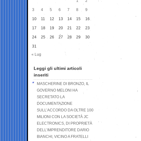
1
2
3
4
5
6
7
8
9
10
11
12
13
14
15
16
17
18
19
20
21
22
23
24
25
26
27
28
29
30
31
« Lug
Leggi gli ultimi articoli
inseriti
MASCHERINE DI BRONZO, IL
GOVERNO MELONI HA
SECRETATO LA
DOCUMENTAZIONE
SULL’ACCORDO DA OLTRE 100
MILIONI CON LA SOCIETÀ JC
ELECTRONICS, DI PROPRIETÀ
DELL’IMPRENDITORE DARIO
BIANCHI, VICINO A FRATELLI