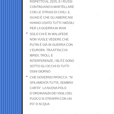
RISPETTO AL 2025, E I RUSSI
CONTINUANO A MARTELLARE
CON LE STRAGI DI CIVILI. IL
GUAIO È CHE GLI AMERICANI
HANNO USATO TUTTI I MISSILI
PER LA GUERRA IN IRAN
SOLO CHI È IN MALAFEDE
NON VUOLE VEDERE CHE
PUTIN È GIÀ IN GUERRA CON
L’EUROPA: TRA ATTACCHI
IBRIDI, TROLL E
INTERFERENZE, I BLITZ SONO
SOTTO GLI OCCHI DI TUTTI
OGNI GIORNO
CHE GOVERNO PATACCA. “SI
SFILAMENTA TUTTA, SEMBRA
CARTA”. LA NUOVA POLO
D’ORDINANZA DEI VIGILI DEL
FUOCO SI STRAPPA CON UN
PO’ D’ACQUA