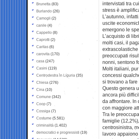
intervistati tra c
Brunetta
(83)
stress è amplifi
Burlando
(26)
L’autunno, infatt
Camogli
(2)
uscite economiche
canile
(4)
emergono le spe
Cappello
(8)
L’acquisto di libr
Caprotti
(2)
molti casi, il pag
Caritas
(6)
extrascolastiche f
carovita
(170)
preoccupati risu
casa
(247)
nonni, sentono fo
Molti italiani, p
Casini
(119)
concessi qualche 
Centrodestra in Liguria
(35)
si trovano a fare 
Chiesa
(276)
Questo genera un
Cina
(10)
ancora più diffici
Comune
(342)
da affrontare. In
Coop
(7)
con maggiore atte
Cossiga
(7)
Tra le preoccupa
Costume
(5.581)
famiglie (12,2%),
criminalità
(1.402)
centrosinistra, m
democratici e progressisti
(19)
lavoro appaiono i