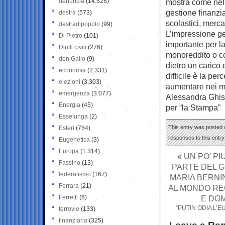
denuncia
(14.528)
mostra come nell
gestione finanzia
destra
(573)
scolastici, merca
destradipopolo
(99)
L’impressione ge
Di Pietro
(101)
importante per l
Diritti civili
(276)
monoreddito o con 
don Gallo
(9)
dietro un carico 
economia
(2.331)
difficile è la pe
elezioni
(3.303)
aumentare nei m
emergenza
(3.077)
Alessandra Ghisl
Energia
(45)
per “la Stampa”
Esselunga
(2)
This entry was posted o
Esteri
(784)
responses to this entr
Eugenetica
(3)
Europa
(1.314)
«
UN PO’ PI
Fassino
(13)
PARTE DEL G
federalismo
(167)
MARIA BERNIN
Ferrara
(21)
AL MONDO RE
Ferretti
(6)
E DOM
“PUTIN ODIA L’
ferrovie
(133)
finanziaria
(325)