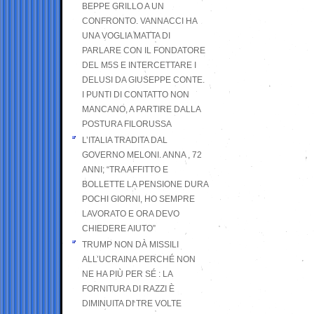
BEPPE GRILLO A UN
CONFRONTO. VANNACCI HA
UNA VOGLIA MATTA DI
PARLARE CON IL FONDATORE
DEL M5S E INTERCETTARE I
DELUSI DA GIUSEPPE CONTE.
I PUNTI DI CONTATTO NON
MANCANO, A PARTIRE DALLA
POSTURA FILORUSSA
L’ITALIA TRADITA DAL
GOVERNO MELONI. ANNA , 72
ANNI; “TRA AFFITTO E
BOLLETTE LA PENSIONE DURA
POCHI GIORNI, HO SEMPRE
LAVORATO E ORA DEVO
CHIEDERE AIUTO”
TRUMP NON DÀ MISSILI
ALL’UCRAINA PERCHÉ NON
NE HA PIÙ PER SÉ : LA
FORNITURA DI RAZZI È
DIMINUITA DI TRE VOLTE