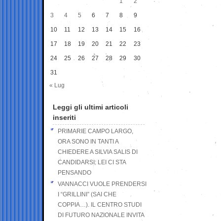
1
2
3
4
5
6
7
8
9
10
11
12
13
14
15
16
17
18
19
20
21
22
23
24
25
26
27
28
29
30
31
« Lug
Leggi gli ultimi articoli
inseriti
PRIMARIE CAMPO LARGO,
ORA SONO IN TANTI A
CHIEDERE A SILVIA SALIS DI
CANDIDARSI: LEI CI STA
PENSANDO
VANNACCI VUOLE PRENDERSI
I “GRILLINI” (SAI CHE
COPPIA…). IL CENTRO STUDI
DI FUTURO NAZIONALE INVITA