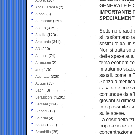
Aborto
(20)
GENERALE È 
Acca Larentia
(2)
IMPORTANTE P
Alcool
(3)
SPECIALMENTE
Alemanno
(150)
Alfano
(315)
Settembre rappre
Alitalia
(123)
si
trasformano ra
Ambiente
(341)
sostituito da un
AN
(210)
Non si tratta solo
delle spese autunn
Animali
(74)
tema economico 
Arancioni
(2)
in autunno scadon
arte
(175)
statali, come la T
Attentato
(329)
Senza dimenticar
Auguri
(13)
casa e dei mezzi
Batini
(3)
comunque da affr
Berlusconi
(4.295)
giovani si dimost
Bersani
(234)
loro possibile ca
Biasotti
(12)
sulle spese.
Boldrini
(4)
La cosiddetta “s
Bossi
(1.221)
popolazione, con 
concentrazione, 
Brambilla
(38)