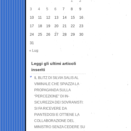
1
2
3
4
5
6
7
8
9
10
11
12
13
14
15
16
17
18
19
20
21
22
23
24
25
26
27
28
29
30
31
« Lug
Leggi gli ultimi articoli
inseriti
IL BLITZ DI SILVIA SALIS AL
VIMINALE CHE SPIAZZA LA
PROPAGANDA SULLA
“PERCEZIONE” DI IN-
SICUREZZA DEI SOVRANISTI:
SI FA RICEVERE DA
PIANTEDOSI E OTTIENE LA
COLLABORAZIONE DEL
MINISTRO SENZA CEDERE SU