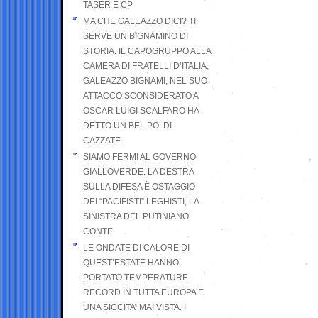
TASER E CP
MA CHE GALEAZZO DICI? TI
SERVE UN BIGNAMINO DI
STORIA. IL CAPOGRUPPO ALLA
CAMERA DI FRATELLI D’ITALIA,
GALEAZZO BIGNAMI, NEL SUO
ATTACCO SCONSIDERATO A
OSCAR LUIGI SCALFARO HA
DETTO UN BEL PO’ DI
CAZZATE
SIAMO FERMI AL GOVERNO
GIALLOVERDE: LA DESTRA
SULLA DIFESA È OSTAGGIO
DEI “PACIFISTI” LEGHISTI, LA
SINISTRA DEL PUTINIANO
CONTE
LE ONDATE DI CALORE DI
QUEST’ESTATE HANNO
PORTATO TEMPERATURE
RECORD IN TUTTA EUROPA E
UNA SICCITA’ MAI VISTA. I