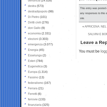
denuncia
(14.528)
destra
(573)
This entry was posted o
destradipopolo
(99)
any responses to this 
Di Pietro
(101)
site.
Diritti civili
(276)
«
APRICENA: NEL
don Gallo
(9)
economia
(2.331)
SALVINI E B
elezioni
(3.303)
Leave a Rep
emergenza
(3.077)
Energia
(45)
You must be
log
Esselunga
(2)
Esteri
(784)
Eugenetica
(3)
Europa
(1.314)
Fassino
(13)
federalismo
(167)
Ferrara
(21)
Ferretti
(6)
ferrovie
(133)
finanziaria
(325)