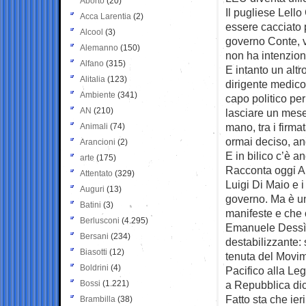
Aborto
(20)
Il pugliese Lell
Acca Larentia
(2)
essere cacciato p
Alcool
(3)
governo Conte, 
Alemanno
(150)
non ha intenzione
Alfano
(315)
E intanto un altro
Alitalia
(123)
dirigente medico
Ambiente
(341)
capo politico pe
AN
(210)
lasciare un mese 
mano, tra i firma
Animali
(74)
ormai deciso, an
Arancioni
(2)
E in bilico c’è 
arte
(175)
Racconta oggi A
Attentato
(329)
Luigi Di Maio e i
Auguri
(13)
governo. Ma è un 
Batini
(3)
manifeste e che 
Berlusconi
(4.295)
Emanuele Dessì, 
Bersani
(234)
destabilizzante
Biasotti
(12)
tenuta del Movim
Boldrini
(4)
Pacifico alla Leg
Bossi
(1.221)
a Repubblica di
Fatto sta che ier
Brambilla
(38)