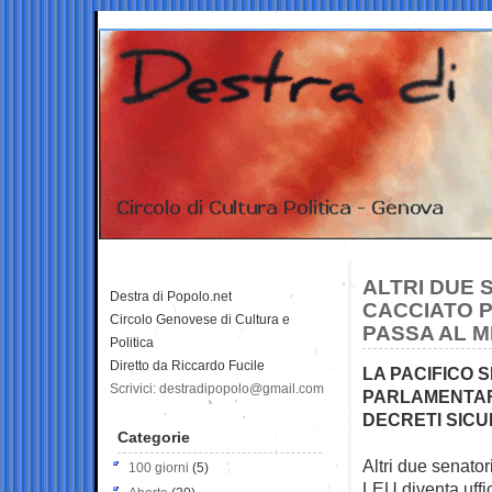
ALTRI DUE 
Destra di Popolo.net
CACCIATO P
Circolo Genovese di Cultura e
PASSA AL M
Politica
Diretto da Riccardo Fucile
LA PACIFICO 
Scrivici: destradipopolo@gmail.com
PARLAMENTARI
DECRETI SIC
Categorie
Altri due senato
100 giorni
(5)
LEU diventa
uff