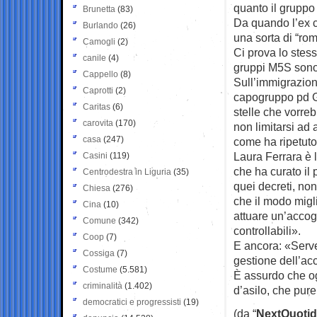
quanto il gruppo 
Brunetta
(83)
Da quando l’ex c
Burlando
(26)
una sorta di “rom
Camogli
(2)
Ci prova lo stes
canile
(4)
gruppi M5S sono d
Cappello
(8)
Sull’immigrazion
Caprotti
(2)
capogruppo pd Gr
Caritas
(6)
stelle che vorreb
carovita
(170)
non limitarsi ad 
casa
(247)
come ha ripetuto 
Laura Ferrara è 
Casini
(119)
che ha curato i
Centrodestra in Liguria
(35)
quei decreti, no
Chiesa
(276)
che il modo migli
Cina
(10)
attuare un’accogl
Comune
(342)
controllabili».
Coop
(7)
E ancora: «Serve
Cossiga
(7)
gestione dell’ac
Costume
(5.581)
È assurdo che ogg
criminalità
(1.402)
d’asilo, che pur
democratici e progressisti
(19)
(da “
NextQuotid