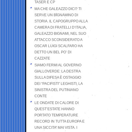
TASER E CP
MA CHE GALEAZZO DICI? TI
SERVE UN BIGNAMINO DI
STORIA. IL CAPOGRUPPO ALLA
CAMERA DI FRATELLI D’ITALIA,
GALEAZZO BIGNAMI, NEL SUO
ATTACCO SCONSIDERATO A
OSCAR LUIGI SCALFARO HA
DETTO UN BEL PO’ DI
CAZZATE
SIAMO FERMI AL GOVERNO
GIALLOVERDE: LA DESTRA
SULLA DIFESA È OSTAGGIO
DEI “PACIFISTI” LEGHISTI, LA
SINISTRA DEL PUTINIANO
CONTE
LE ONDATE DI CALORE DI
QUEST’ESTATE HANNO
PORTATO TEMPERATURE
RECORD IN TUTTA EUROPA E
UNA SICCITA’ MAI VISTA. I