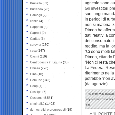
agricole sono au
Brunetta
(83)
Gli investitori p
Burlando
(26)
suo lungo mandat
Camogli
(2)
in periodi di tur
canile
(4)
non si material
Cappello
(8)
Dimon ha afferm
Caprotti
(2)
dati relativi a 
Caritas
(6)
dei consumatori 
carovita
(170)
reddito, ma la l
casa
(247)
“Ci sono molti fa
Dimon, citando l’
Casini
(119)
“Non ci resta ch
Centrodestra in Liguria
(35)
La Federal Reser
Chiesa
(276)
riferimento nella
Cina
(10)
potrebbe “non a
Comune
(342)
(da agenzie)
Coop
(7)
Cossiga
(7)
This entry was posted 
Costume
(5.581)
any responses to this 
criminalità
(1.402)
site.
democratici e progressisti
(19)
«
“IL PONTE