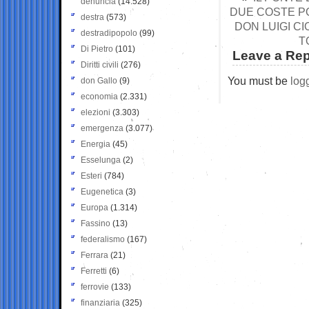
denuncia
(14.528)
DUE COSTE PO
destra
(573)
DON LUIGI CI
destradipopolo
(99)
T
Di Pietro
(101)
Leave a Rep
Diritti civili
(276)
You must be
log
don Gallo
(9)
economia
(2.331)
elezioni
(3.303)
emergenza
(3.077)
Energia
(45)
Esselunga
(2)
Esteri
(784)
Eugenetica
(3)
Europa
(1.314)
Fassino
(13)
federalismo
(167)
Ferrara
(21)
Ferretti
(6)
ferrovie
(133)
finanziaria
(325)