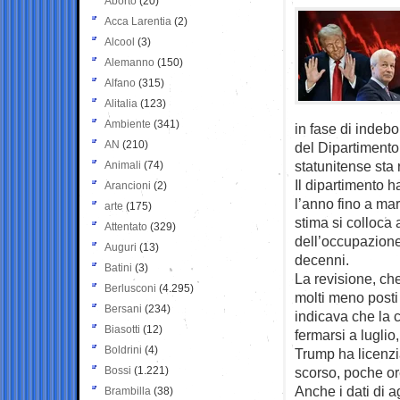
Aborto
(20)
Acca Larentia
(2)
Alcool
(3)
Alemanno
(150)
Alfano
(315)
Alitalia
(123)
Ambiente
(341)
in fase di indeb
AN
(210)
del Dipartimento
statunitense sta 
Animali
(74)
Il dipartimento h
Arancioni
(2)
l’anno fino a mar
arte
(175)
stima si colloca 
Attentato
(329)
dell’occupazione 
Auguri
(13)
decenni.
Batini
(3)
La revisione, ch
Berlusconi
(4.295)
molti meno posti 
Bersani
(234)
indicava che la 
Biasotti
(12)
fermarsi a luglio
Boldrini
(4)
Trump ha licenzi
Bossi
(1.221)
scorso, poche or
Anche i dati di 
Brambilla
(38)