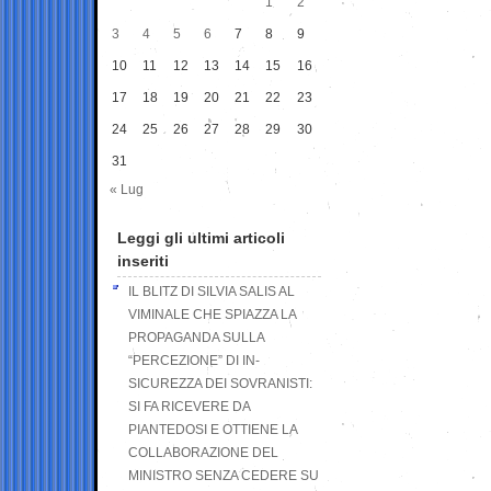
1
2
3
4
5
6
7
8
9
10
11
12
13
14
15
16
17
18
19
20
21
22
23
24
25
26
27
28
29
30
31
« Lug
Leggi gli ultimi articoli
inseriti
IL BLITZ DI SILVIA SALIS AL
VIMINALE CHE SPIAZZA LA
PROPAGANDA SULLA
“PERCEZIONE” DI IN-
SICUREZZA DEI SOVRANISTI:
SI FA RICEVERE DA
PIANTEDOSI E OTTIENE LA
COLLABORAZIONE DEL
MINISTRO SENZA CEDERE SU