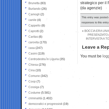
strategico per i
Brunetta
(83)
(da agenzie)
Burlando
(26)
Camogli
(2)
This entry was posted o
canile
(4)
responses to this entr
Cappello
(8)
«
BOCCIA ERA UNA
Caprotti
(2)
PRESENZIATO A
Caritas
(6)
INTERVISTA A T
carovita
(170)
Leave a Rep
casa
(247)
Casini
(119)
You must be
log
Centrodestra in Liguria
(35)
Chiesa
(276)
Cina
(10)
Comune
(342)
Coop
(7)
Cossiga
(7)
Costume
(5.581)
criminalità
(1.402)
democratici e progressisti
(19)