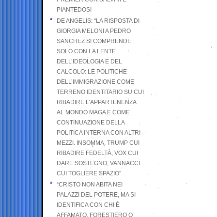
PIANTEDOSI
DE ANGELIS: “LA RISPOSTA DI
GIORGIA MELONI A PEDRO
SANCHEZ SI COMPRENDE
SOLO CON LA LENTE
DELL’IDEOLOGIA E DEL
CALCOLO: LE POLITICHE
DELL’IMMIGRAZIONE COME
TERRENO IDENTITARIO SU CUI
RIBADIRE L’APPARTENENZA
AL MONDO MAGA E COME
CONTINUAZIONE DELLA
POLITICA INTERNA CON ALTRI
MEZZI. INSOMMA, TRUMP CUI
RIBADIRE FEDELTÀ, VOX CUI
DARE SOSTEGNO, VANNACCI
CUI TOGLIERE SPAZIO”
“CRISTO NON ABITA NEI
PALAZZI DEL POTERE, MA SI
IDENTIFICA CON CHI È
AFFAMATO, FORESTIERO O