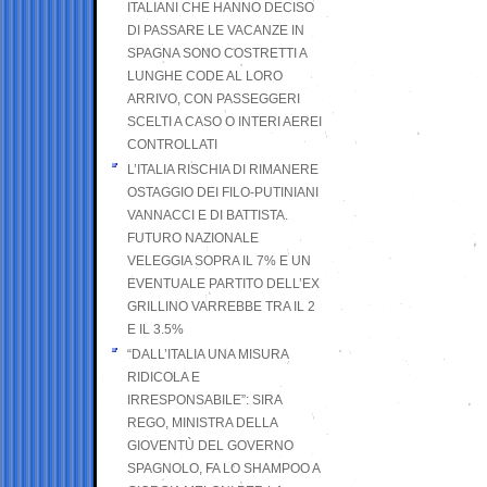
ITALIANI CHE HANNO DECISO
DI PASSARE LE VACANZE IN
SPAGNA SONO COSTRETTI A
LUNGHE CODE AL LORO
ARRIVO, CON PASSEGGERI
SCELTI A CASO O INTERI AEREI
CONTROLLATI
L’ITALIA RISCHIA DI RIMANERE
OSTAGGIO DEI FILO-PUTINIANI
VANNACCI E DI BATTISTA.
FUTURO NAZIONALE
VELEGGIA SOPRA IL 7% E UN
EVENTUALE PARTITO DELL’EX
GRILLINO VARREBBE TRA IL 2
E IL 3.5%
“DALL’ITALIA UNA MISURA
RIDICOLA E
IRRESPONSABILE”: SIRA
REGO, MINISTRA DELLA
GIOVENTÙ DEL GOVERNO
SPAGNOLO, FA LO SHAMPOO A