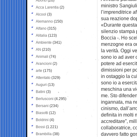
Aborto
(20)
ministro
Sangiuli
Acca Larentia
(2)
l’imprenditrice a
Alcool
(3)
sua reazione dop
Alemanno
(150)
«Durante questa 
Alfano
(315)
silenzio stampa p
Alitalia
(123)
Boccia -. Ho scel
Ambiente
(341)
menzogne era orm
AN
(210)
la verità. Oggi v
sono io ad aver c
Animali
(74)
potere ad esercit
Arancioni
(2)
dimissioni per po
arte
(175)
in ostaggio la cu
Attentato
(329)
sono io a esercit
Auguri
(13)
meschina una vi
Batini
(3)
me. Sto difenden
Berlusconi
(4.295)
ingannata, ma no
Bersani
(234)
cinismo, dall’ar
Biasotti
(12)
definita in molti
Boldrini
(4)
accreditare”, mil
Bossi
(1.221)
collaboratrice, c
davvero fatto gos
Brambilla
(38)