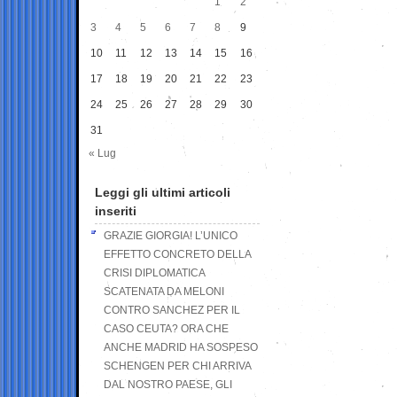
1
2
3
4
5
6
7
8
9
10
11
12
13
14
15
16
17
18
19
20
21
22
23
24
25
26
27
28
29
30
31
« Lug
Leggi gli ultimi articoli
inseriti
GRAZIE GIORGIA! L’UNICO
EFFETTO CONCRETO DELLA
CRISI DIPLOMATICA
SCATENATA DA MELONI
CONTRO SANCHEZ PER IL
CASO CEUTA? ORA CHE
ANCHE MADRID HA SOSPESO
SCHENGEN PER CHI ARRIVA
DAL NOSTRO PAESE, GLI