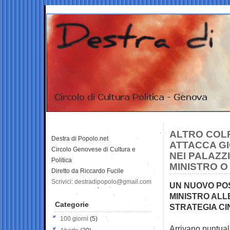
ALTRO COLP
Destra di Popolo.net
ATTACCA GIO
Circolo Genovese di Cultura e
NEI PALAZZI
Politica
MINISTRO O
Diretto da Riccardo Fucile
Scrivici: destradipopolo@gmail.com
UN NUOVO POS
MINISTRO ALL
Categorie
STRATEGIA CI
100 giorni
(5)
Arrivano puntual