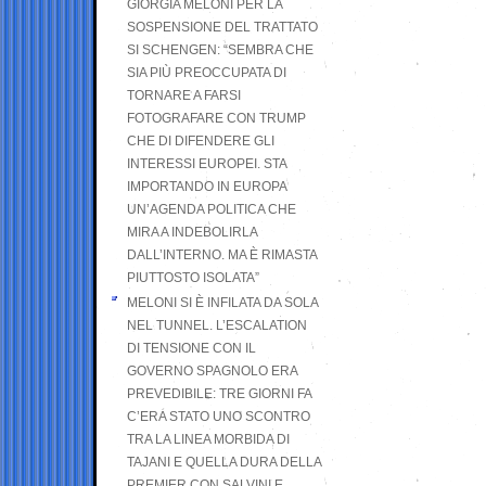
GIORGIA MELONI PER LA
SOSPENSIONE DEL TRATTATO
SI SCHENGEN: “SEMBRA CHE
SIA PIÙ PREOCCUPATA DI
TORNARE A FARSI
FOTOGRAFARE CON TRUMP
CHE DI DIFENDERE GLI
INTERESSI EUROPEI. STA
IMPORTANDO IN EUROPA
UN’AGENDA POLITICA CHE
MIRA A INDEBOLIRLA
DALL’INTERNO. MA È RIMASTA
PIUTTOSTO ISOLATA”
MELONI SI È INFILATA DA SOLA
NEL TUNNEL. L’ESCALATION
DI TENSIONE CON IL
GOVERNO SPAGNOLO ERA
PREVEDIBILE: TRE GIORNI FA
C’ERA STATO UNO SCONTRO
TRA LA LINEA MORBIDA DI
TAJANI E QUELLA DURA DELLA
PREMIER CON SALVINI E