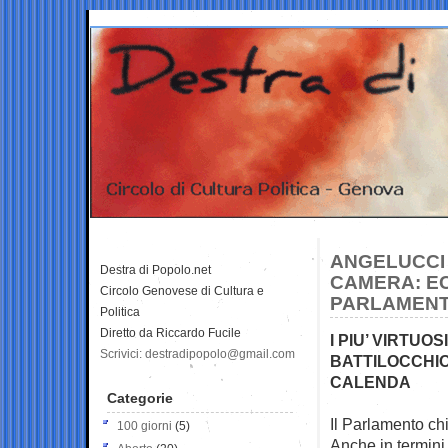
ANGELUCCI 
Destra di Popolo.net
CAMERA: EC
Circolo Genovese di Cultura e
PARLAMEN
Politica
Diretto da Riccardo Fucile
I PIU’ VIRTUO
Scrivici: destradipopolo@gmail.com
BATTILOCCHIO
CALENDA
Categorie
Il Parlamento chi
100 giorni
(5)
Anche in
termini