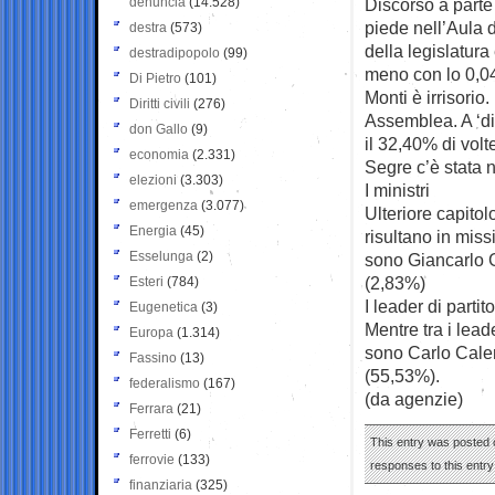
denuncia
(14.528)
Discorso a parte 
piede nell’Aula 
destra
(573)
della legislatur
destradipopolo
(99)
meno con lo 0,04
Di Pietro
(101)
Monti è irrisorio
Diritti civili
(276)
Assemblea. A ‘di
don Gallo
(9)
il 32,40% di volt
economia
(2.331)
Segre c’è stata 
elezioni
(3.303)
I ministri
emergenza
(3.077)
Ulteriore capito
Energia
(45)
risultano in missi
Esselunga
(2)
sono Giancarlo Gi
(2,83%)
Esteri
(784)
I leader di partito
Eugenetica
(3)
Mentre tra i lea
Europa
(1.314)
sono Carlo Calen
Fassino
(13)
(55,53%).
federalismo
(167)
(da agenzie)
Ferrara
(21)
Ferretti
(6)
This entry was posted o
ferrovie
(133)
responses to this entr
finanziaria
(325)