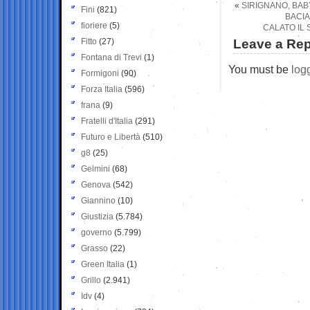
«
SIRIGNANO, BAB
Fini
(821)
BACIA
fioriere
(5)
CALATO IL 
Fitto
(27)
Leave a Rep
Fontana di Trevi
(1)
You must be
log
Formigoni
(90)
Forza Italia
(596)
frana
(9)
Fratelli d'Italia
(291)
Futuro e Libertà
(510)
g8
(25)
Gelmini
(68)
Genova
(542)
Giannino
(10)
Giustizia
(5.784)
governo
(5.799)
Grasso
(22)
Green Italia
(1)
Grillo
(2.941)
Idv
(4)