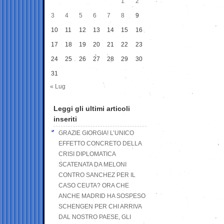
1
2
3
4
5
6
7
8
9
10
11
12
13
14
15
16
17
18
19
20
21
22
23
24
25
26
27
28
29
30
31
« Lug
Leggi gli ultimi articoli
inseriti
GRAZIE GIORGIA! L’UNICO
EFFETTO CONCRETO DELLA
CRISI DIPLOMATICA
SCATENATA DA MELONI
CONTRO SANCHEZ PER IL
CASO CEUTA? ORA CHE
ANCHE MADRID HA SOSPESO
SCHENGEN PER CHI ARRIVA
DAL NOSTRO PAESE, GLI