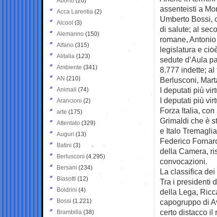
Aborto
(20)
assenteisti a Mon
Acca Larentia
(2)
Umberto Bossi, 
Alcool
(3)
di salute; al sec
Alemanno
(150)
romane, Antonio A
Alfano
(315)
legislatura e cio
Alitalia
(123)
sedute d’Aula par
Ambiente
(341)
8.777 indette; al
AN
(210)
Berlusconi, Mart
I deputati più vir
Animali
(74)
I deputati più vi
Arancioni
(2)
Forza Italia, co
arte
(175)
Grimaldi che è st
Attentato
(329)
e Italo Tremaglia
Auguri
(13)
Federico Fornaro
Batini
(3)
della Camera, ri
Berlusconi
(4.295)
convocazioni.
Bersani
(234)
La classifica de
Biasotti
(12)
Tra i presidenti 
Boldrini
(4)
della Lega, Ricc
Bossi
(1.221)
capogruppo di Av
certo distacco i
Brambilla
(38)