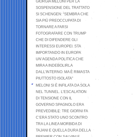
GIORGIA MELONI PER LA
SOSPENSIONE DEL TRATTATO
SI SCHENGEN: “SEMBRA CHE
SIA PIÙ PREOCCUPATA DI
TORNARE A FARSI
FOTOGRAFARE CON TRUMP
CHE DI DIFENDERE GLI
INTERESSI EUROPEI. STA
IMPORTANDO IN EUROPA
UN’AGENDA POLITICA CHE
MIRA A INDEBOLIRLA
DALL’INTERNO. MA È RIMASTA
PIUTTOSTO ISOLATA”
MELONI SI È INFILATA DA SOLA
NEL TUNNEL. L’ESCALATION
DI TENSIONE CON IL
GOVERNO SPAGNOLO ERA
PREVEDIBILE: TRE GIORNI FA
C’ERA STATO UNO SCONTRO
TRA LA LINEA MORBIDA DI
TAJANI E QUELLA DURA DELLA
PREMIER CON SALVINI E