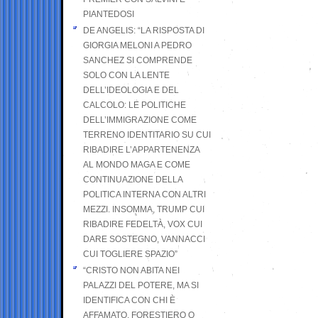
PIANTEDOSI
DE ANGELIS: “LA RISPOSTA DI
GIORGIA MELONI A PEDRO
SANCHEZ SI COMPRENDE
SOLO CON LA LENTE
DELL’IDEOLOGIA E DEL
CALCOLO: LE POLITICHE
DELL’IMMIGRAZIONE COME
TERRENO IDENTITARIO SU CUI
RIBADIRE L’APPARTENENZA
AL MONDO MAGA E COME
CONTINUAZIONE DELLA
POLITICA INTERNA CON ALTRI
MEZZI. INSOMMA, TRUMP CUI
RIBADIRE FEDELTÀ, VOX CUI
DARE SOSTEGNO, VANNACCI
CUI TOGLIERE SPAZIO”
“CRISTO NON ABITA NEI
PALAZZI DEL POTERE, MA SI
IDENTIFICA CON CHI È
AFFAMATO, FORESTIERO O