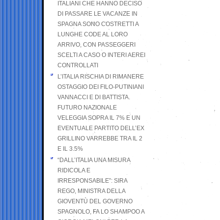
ITALIANI CHE HANNO DECISO
DI PASSARE LE VACANZE IN
SPAGNA SONO COSTRETTI A
LUNGHE CODE AL LORO
ARRIVO, CON PASSEGGERI
SCELTI A CASO O INTERI AEREI
CONTROLLATI
L’ITALIA RISCHIA DI RIMANERE
OSTAGGIO DEI FILO-PUTINIANI
VANNACCI E DI BATTISTA.
FUTURO NAZIONALE
VELEGGIA SOPRA IL 7% E UN
EVENTUALE PARTITO DELL’EX
GRILLINO VARREBBE TRA IL 2
E IL 3.5%
“DALL’ITALIA UNA MISURA
RIDICOLA E
IRRESPONSABILE”: SIRA
REGO, MINISTRA DELLA
GIOVENTÙ DEL GOVERNO
SPAGNOLO, FA LO SHAMPOO A