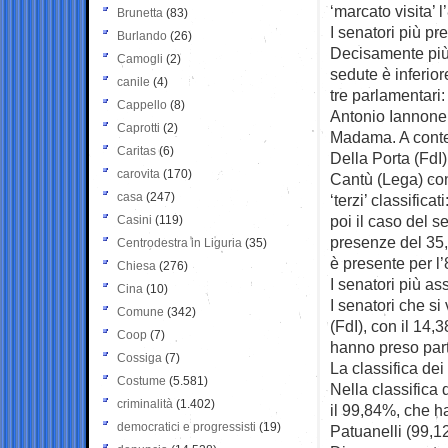
‘marcato visita’ 
Brunetta
(83)
I senatori più pr
Burlando
(26)
Decisamente più 
Camogli
(2)
sedute è inferior
canile
(4)
tre parlamentari:
Cappello
(8)
Antonio Iannone 
Caprotti
(2)
Madama. A conten
Caritas
(6)
Della Porta (FdI)
carovita
(170)
Cantù (Lega) con
casa
(247)
‘terzi’ classific
poi il caso del 
Casini
(119)
presenze del 35
Centrodestra in Liguria
(35)
è presente per 
Chiesa
(276)
I senatori più as
Cina
(10)
I senatori che 
Comune
(342)
(FdI), con il 14
Coop
(7)
hanno preso part
Cossiga
(7)
La classifica de
Costume
(5.581)
Nella classifica
criminalità
(1.402)
il 99,84%, che ha
democratici e progressisti
(19)
Patuanelli (99,1