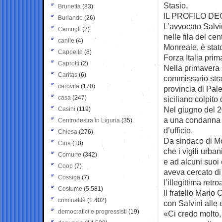
Stasio.
Brunetta
(83)
IL PROFILO DE
Burlando
(26)
L’avvocato Salvi
Camogli
(2)
nelle fila del ce
canile
(4)
Monreale, è stato
Cappello
(8)
Forza Italia prima
Caprotti
(2)
Nella primavera 
Caritas
(6)
commissario stra
carovita
(170)
provincia di Pal
casa
(247)
siciliano colpito
Nel giugno del 2
Casini
(119)
a una condanna d
Centrodestra in Liguria
(35)
d’ufficio.
Chiesa
(276)
Da sindaco di Mo
Cina
(10)
che i vigili urb
Comune
(342)
e ad alcuni suoi 
Coop
(7)
aveva cercato di
Cossiga
(7)
l’illegittima retr
Costume
(5.581)
Il fratello Mario 
criminalità
(1.402)
con Salvini alle 
democratici e progressisti
(19)
«Ci credo molto