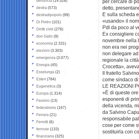
denuncia
(14.528)
per cercare di po
detto, presentan
destra
(573)
E sulla scheda e
destradipopolo
(99)
«usando» il nome
Di Pietro
(101)
Pdl da poco al ve
Diritti civili
(276)
Ex consigliere c
don Gallo
(9)
novembre nella 
economia
(2.331)
non era nei prog
elezioni
(3.303)
non delegare ad a
emergenza
(3.077)
regionale la citt
Energia
(45)
Crocetta», aveva
Esselunga
(2)
Il fratello Salvi
come sindaco di
Esteri
(784)
LE REAZIONI P
Eugenetica
(3)
«È di queste ore 
Europa
(1.314)
esponenti di pri
Fassino
(13)
della vicenda, mi
federalismo
(167)
da Salvino Capu
Ferrara
(21)
responsabile pal
Ferretti
(6)
cose per come st
ferrovie
(133)
sostituirla con co
finanziaria
(325)