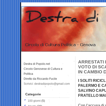
ARRESTATI D
Destra di Popolo.net
VOTO DI SC
Circolo Genovese di Cultura e
IN CAMBIO 
Politica
Diretto da Riccardo Fucile
I SOLITI RICI
Scrivici: destradipopolo@gmail.com
PALERMO E CA
SALVINO CAPU
Categorie
FRATELLO MA
100 giorni
(5)
Con l’accusa di 