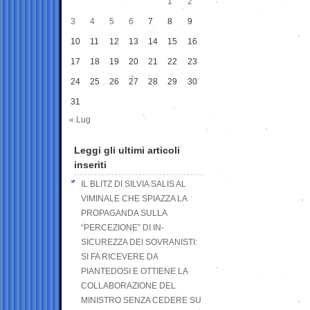
1
2
3
4
5
6
7
8
9
10
11
12
13
14
15
16
17
18
19
20
21
22
23
24
25
26
27
28
29
30
31
« Lug
Leggi gli ultimi articoli
inseriti
IL BLITZ DI SILVIA SALIS AL
VIMINALE CHE SPIAZZA LA
PROPAGANDA SULLA
“PERCEZIONE” DI IN-
SICUREZZA DEI SOVRANISTI:
SI FA RICEVERE DA
PIANTEDOSI E OTTIENE LA
COLLABORAZIONE DEL
MINISTRO SENZA CEDERE SU