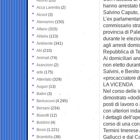
Aborto
(20)
hanno arrestato 
Acca Larentia
(2)
Salvino Caputo, 
Alcool
(3)
L’ex parlamentar
Alemanno
(150)
commissario stra
Alfano
(315)
provincia di Pal
Alitalia
(123)
durante le elezio
Ambiente
(341)
agli arresti domi
AN
(210)
Repubblica di Te
Ai domiciliari a
Animali
(74)
non eletto durant
Arancioni
(2)
Salvini, e Benito
arte
(175)
«procacciatore di
Attentato
(329)
LA VICENDA
Auguri
(13)
Nel corso delle i
Batini
(3)
dimostrato «dodi
Berlusconi
(4.295)
posti di lavoro o 
Bersani
(234)
con ulteriori inda
Biasotti
(12)
I dettagli dell’o
Boldrini
(4)
corso di una con
Bossi
(1.221)
Termini Imerese
Gallucci e dal C
Brambilla
(38)