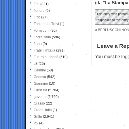
(da
“La Stampa
Fini
(821)
fioriere
(5)
This entry was posted o
Fitto
(27)
responses to this entr
Fontana di Trevi
(1)
«
BERLUSCONI NON 
Formigoni
(90)
Forza Italia
(596)
frana
(9)
Leave a Rep
Fratelli d'Italia
(291)
You must be
log
Futuro e Libertà
(510)
g8
(25)
Gelmini
(68)
Genova
(542)
Giannino
(10)
Giustizia
(5.784)
governo
(5.799)
Grasso
(22)
Green Italia
(1)
Grillo
(2.941)
Idv
(4)