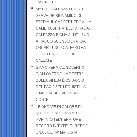
TASER E CP
MA CHE GALEAZZO DICI? TI
SERVE UN BIGNAMINO DI
STORIA. IL CAPOGRUPPO ALLA
CAMERA DI FRATELLI D’ITALIA,
GALEAZZO BIGNAMI, NEL SUO
ATTACCO SCONSIDERATO A
OSCAR LUIGI SCALFARO HA
DETTO UN BEL PO’ DI
CAZZATE
SIAMO FERMI AL GOVERNO
GIALLOVERDE: LA DESTRA
SULLA DIFESA È OSTAGGIO
DEI “PACIFISTI” LEGHISTI, LA
SINISTRA DEL PUTINIANO
CONTE
LE ONDATE DI CALORE DI
QUEST’ESTATE HANNO
PORTATO TEMPERATURE
RECORD IN TUTTA EUROPA E
UNA SICCITA’ MAI VISTA. I