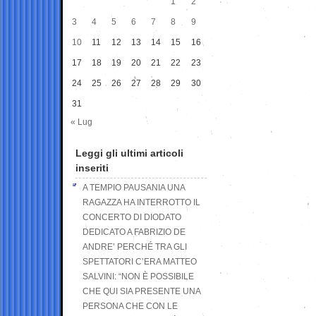
1
2
3
4
5
6
7
8
9
10
11
12
13
14
15
16
17
18
19
20
21
22
23
24
25
26
27
28
29
30
31
« Lug
Leggi gli ultimi articoli
inseriti
A TEMPIO PAUSANIA UNA
RAGAZZA HA INTERROTTO IL
CONCERTO DI DIODATO
DEDICATO A FABRIZIO DE
ANDRE’ PERCHÉ TRA GLI
SPETTATORI C’ERA MATTEO
SALVINI: “NON È POSSIBILE
CHE QUI SIA PRESENTE UNA
PERSONA CHE CON LE