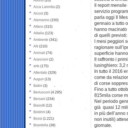
Aborto
(20)
Il report mensile
Acca Larentia
(2)
servizio program
Alcool
(3)
parla oggi Il Me
Alemanno
(150)
gennaio a tutto o
Alfano
(315)
hanno macinato i
Alitalia
(123)
di quelli previsti
Ambiente
(341)
I mesi peggiori so
AN
(210)
ragionare sull’i
superficie hanno 
Animali
(74)
Il raffronto i pr
Arancioni
(2)
lusinghiero: 3,2 
arte
(175)
In tutto il 2016 e
Attentato
(329)
come da relazio
Auguri
(13)
di corse soppres
Batini
(3)
Fino a tutto ottob
Berlusconi
(4.295)
815mila corse ma
Bersani
(234)
Nel periodo genn
Biasotti
(12)
già quasi 12 mili
Boldrini
(4)
in più dell’anno 
Bossi
(1.221)
non inutili) atte
giornate.
Brambilla
(38)