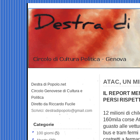
ATAC, UN M
Destra di Popolo.net
Circolo Genovese di Cultura e
IL REPORT MEN
Politica
PERSI RISPET
Diretto da Riccardo Fucile
Scrivici: destradipopolo@gmail.com
12 milioni di chi
160mila corse
At
Categorie
guasto alle vettu
bus e tram fermi 
100 giorni
(5)
costretti a fermar