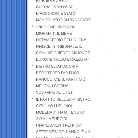
RITENERE CHE IL
GIORNALISTA FOSSE
D’ACCORDO. È STATO
MANIPOLATO DALL’INDAGATO”
“RICCIONE INVASA DAI
MIGRANTI”: IL MEME
DIFFAMATORIO DELLA LEGA
FINISCE IN TRIBUNALE, iL
COMUNE CHIEDE 1 MILIONE DI
EURO: “E’ FALSO E RAZZISTA”
DIETRO GLI ATTACCHI A
REPORT PER FAR FUORI
RANUCCI C’E’ IL PARTITO DI
MELONI, I GIORNALI
SOVRANISTIE IL TG1
IL PARTITO DELL’EX MINISTRO
CIELLINO LUPI, “NOI
MODERATI”, HA OTTENUTO
217MILA EURO DI
FINANZIAMENTI NEI PRIMI
SETTE MESI DELL’ANNO: È UN