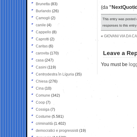
Brunetta
(83)
(da
“NextQuoti
Burlando
(26)
Camogli
(2)
This entry was posted 
canile
(4)
responses to this entr
Cappello
(8)
«
GIOVANI VIA DA 
Caprotti
(2)
Caritas
(6)
Leave a Rep
carovita
(170)
casa
(247)
You must be
log
Casini
(119)
Centrodestra in Liguria
(35)
Chiesa
(276)
Cina
(10)
Comune
(342)
Coop
(7)
Cossiga
(7)
Costume
(5.581)
criminalità
(1.402)
democratici e progressisti
(19)