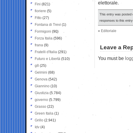
elettorale.
Fini
(821)
fioriere
(5)
This entry was posted o
Fitto
(27)
responses to this entr
Fontana di Trevi
(1)
«
Editoriale
Formigoni
(90)
Forza Italia
(596)
frana
(9)
Leave a Rep
Fratelli d'Italia
(291)
You must be
log
Futuro e Libertà
(510)
g8
(25)
Gelmini
(68)
Genova
(542)
Giannino
(10)
Giustizia
(5.784)
governo
(5.799)
Grasso
(22)
Green Italia
(1)
Grillo
(2.941)
Idv
(4)