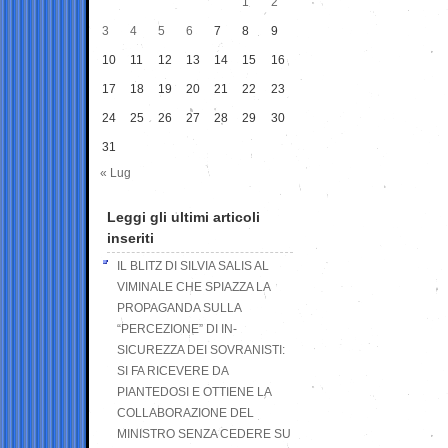
1
2
3
4
5
6
7
8
9
10
11
12
13
14
15
16
17
18
19
20
21
22
23
24
25
26
27
28
29
30
31
« Lug
Leggi gli ultimi articoli
inseriti
IL BLITZ DI SILVIA SALIS AL
VIMINALE CHE SPIAZZA LA
PROPAGANDA SULLA
“PERCEZIONE” DI IN-
SICUREZZA DEI SOVRANISTI:
SI FA RICEVERE DA
PIANTEDOSI E OTTIENE LA
COLLABORAZIONE DEL
MINISTRO SENZA CEDERE SU