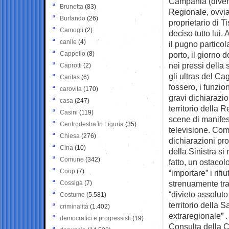
Campania (divenu
Brunetta
(83)
Regionale, ovvia
Burlando
(26)
proprietario di T
Camogli
(2)
deciso tutto lui.
canile
(4)
il pugno partico
Cappello
(8)
porto, il giorno 
nei pressi della 
Caprotti
(2)
gli ultras del Ca
Caritas
(6)
fossero, i funzio
carovita
(170)
gravi dichiarazio
casa
(247)
territorio della 
Casini
(119)
scene di manifes
Centrodestra in Liguria
(35)
televisione. Co
Chiesa
(276)
dichiarazioni pr
Cina
(10)
della Sinistra si
Comune
(342)
fatto, un ostaco
Coop
(7)
“importare” i rif
strenuamente tra 
Cossiga
(7)
“divieto assoluto 
Costume
(5.581)
territorio della S
criminalità
(1.402)
extraregionale” 
democratici e progressisti
(19)
Consulta della C