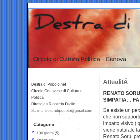
AttualitÃ
Destra di Popolo.net
Circolo Genovese di Cultura e
RENATO SORU:
Politica
SIMPATIA… FA
Diretto da Riccardo Fucile
Se esiste un per
Scrivici: destradipopolo@gmail.com
che non sopport
impatto visivo (
Categorie
viene naturale f
100 giorni
(5)
Renato Soru, pre