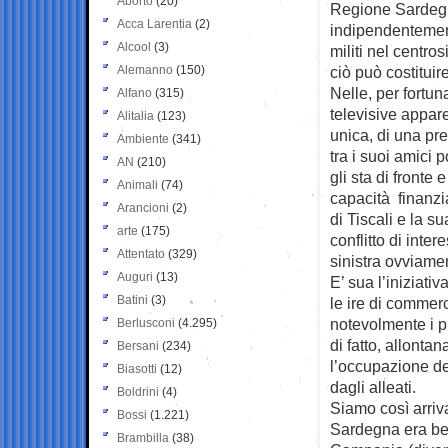
Aborto
(20)
Regione Sardeg
Acca Larentia
(2)
indipendentement
Alcool
(3)
militi nel centro
Alemanno
(150)
ciò può costituir
Nelle, per fortun
Alfano
(315)
televisive appar
Alitalia
(123)
unica, di una pre
Ambiente
(341)
tra i suoi amici 
AN
(210)
gli sta di fronte
Animali
(74)
capacità finanzi
Arancioni
(2)
di Tiscali e la s
arte
(175)
conflitto di inte
Attentato
(329)
sinistra ovviamen
Auguri
(13)
E’ sua l’iniziati
Batini
(3)
le ire di commerc
notevolmente i p
Berlusconi
(4.295)
di fatto, allonta
Bersani
(234)
l’occupazione de
Biasotti
(12)
dagli alleati.
Boldrini
(4)
Siamo così arriva
Bossi
(1.221)
Sardegna era ben 
Brambilla
(38)