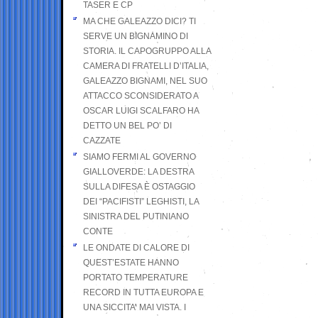
TASER E CP
MA CHE GALEAZZO DICI? TI
SERVE UN BIGNAMINO DI
STORIA. IL CAPOGRUPPO ALLA
CAMERA DI FRATELLI D’ITALIA,
GALEAZZO BIGNAMI, NEL SUO
ATTACCO SCONSIDERATO A
OSCAR LUIGI SCALFARO HA
DETTO UN BEL PO’ DI
CAZZATE
SIAMO FERMI AL GOVERNO
GIALLOVERDE: LA DESTRA
SULLA DIFESA È OSTAGGIO
DEI “PACIFISTI” LEGHISTI, LA
SINISTRA DEL PUTINIANO
CONTE
LE ONDATE DI CALORE DI
QUEST’ESTATE HANNO
PORTATO TEMPERATURE
RECORD IN TUTTA EUROPA E
UNA SICCITA’ MAI VISTA. I