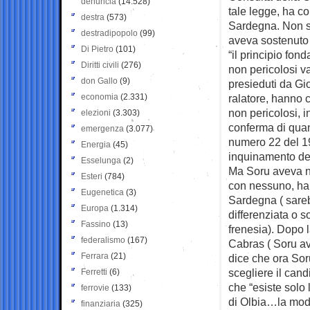
denuncia
(14.528)
tale legge, ha co
destra
(573)
Sardegna. Non so
destradipopolo
(99)
aveva sostenuto l
Di Pietro
(101)
“il principio fon
Diritti civili
(276)
non pericolosi val
don Gallo
(9)
presieduti da Gi
economia
(2.331)
ralatore, hanno 
non pericolosi, i
elezioni
(3.303)
conferma di quant
emergenza
(3.077)
numero 22 del 19
Energia
(45)
inquinamento de
Esselunga
(2)
Ma Soru aveva ne
Esteri
(784)
con nessuno, ha p
Eugenetica
(3)
Sardegna ( sareb
Europa
(1.314)
differenziata o s
Fassino
(13)
frenesia). Dopo l
federalismo
(167)
Cabras ( Soru ave
Ferrara
(21)
dice che ora Soru
scegliere il can
Ferretti
(6)
che “esiste solo 
ferrovie
(133)
di Olbia…la mode
finanziaria
(325)