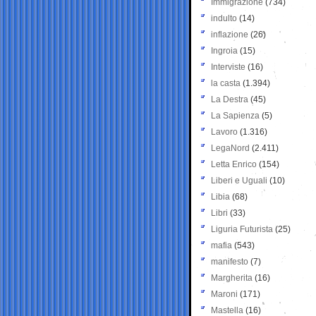
Immigrazione
(734)
indulto
(14)
inflazione
(26)
Ingroia
(15)
Interviste
(16)
la casta
(1.394)
La Destra
(45)
La Sapienza
(5)
Lavoro
(1.316)
LegaNord
(2.411)
Letta Enrico
(154)
Liberi e Uguali
(10)
Libia
(68)
Libri
(33)
Liguria Futurista
(25)
mafia
(543)
manifesto
(7)
Margherita
(16)
Maroni
(171)
Mastella
(16)