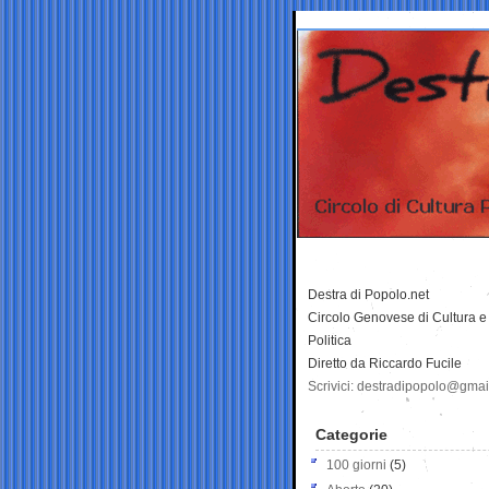
Destra di Popolo.net
Circolo Genovese di Cultura e
Politica
Diretto da Riccardo Fucile
Scrivici: destradipopolo@gma
Categorie
100 giorni
(5)