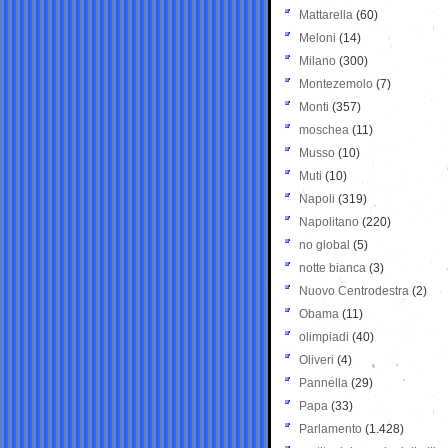
Mattarella
(60)
Meloni
(14)
Milano
(300)
Montezemolo
(7)
Monti
(357)
moschea
(11)
Musso
(10)
Muti
(10)
Napoli
(319)
Napolitano
(220)
no global
(5)
notte bianca
(3)
Nuovo Centrodestra
(2)
Obama
(11)
olimpiadi
(40)
Oliveri
(4)
Pannella
(29)
Papa
(33)
Parlamento
(1.428)