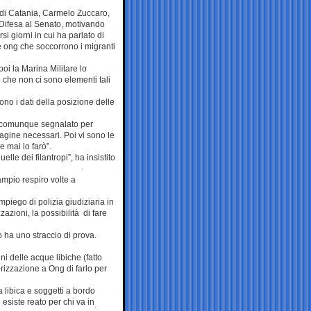
 di Catania, Carmelo Zuccaro,
Difesa al Senato, motivando
si giorni in cui ha parlato di
une ong che soccorrono i migranti
oi la Marina Militare lo
che non ci sono elementi tali
ono i dati della posizione delle
a comunque segnalato per
dagine necessari. Poi vi sono le
e mai lo farò”.
elle dei filantropi”, ha insistito
 ampio respiro volte a
mpiego di polizia giudiziaria in
azioni, la possibilità di fare
no ha uno straccio di prova.
ini delle acque libiche (fatto
rizzazione a Ong di farlo per
 libica e soggetti a bordo
 esiste reato per chi va in