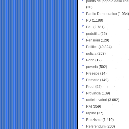
partito del popolo della libe
(30)
Partito Democratico
(1.034)
PD
(1.188)
PdL
(2.781)
pedofilia
(25)
Pensioni
(129)
Politica
(40.824)
polizia
(253)
Porto
(12)
povertà
(502)
Presepe
(14)
Primarie
(149)
Prodi
(52)
Provincia
(139)
radici e valori
(3.682)
RAI
(359)
rapine
(37)
Razzismo
(1.410)
Referendum
(200)