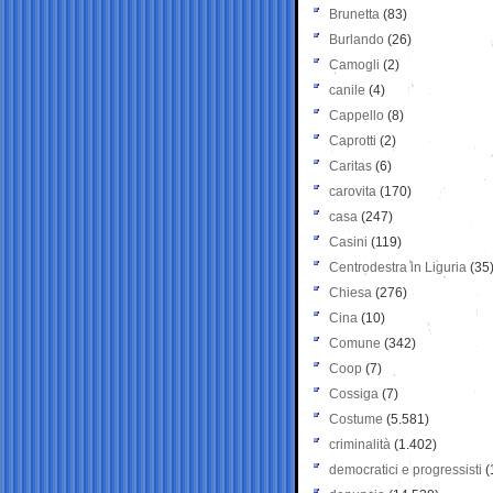
Brunetta
(83)
Burlando
(26)
Camogli
(2)
canile
(4)
Cappello
(8)
Caprotti
(2)
Caritas
(6)
carovita
(170)
casa
(247)
Casini
(119)
Centrodestra in Liguria
(35
Chiesa
(276)
Cina
(10)
Comune
(342)
Coop
(7)
Cossiga
(7)
Costume
(5.581)
criminalità
(1.402)
democratici e progressisti
(