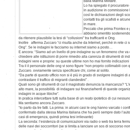
dalla Marina Militare.
Lo ha spiegato il procuratore
in audizione in commissione 
così le dichiarazioni degli scor
contatti tra gli scafisti e alc
in mare.
Peccato che prima Frontex e p
abbiano smentito sostenendo 
da ritenere plausibile la tesi di “collusioni” tra trafficanti e Ong.
Inoltre afferma Zuccaro “ci risulta anche da Internet, perchè in rete ci s
Ong”. Se le indagini le facciamo su internet siamo a posto…
E ancora: “Siamo ad un livello di pre-indagine su un fenomeno che v
chiedere alle istituzioni di porre rimedio alla carenza di strumenti di in
indagini vere e proprie: su queste ultime non ho mai fornito indicazioni 
Tra il il personale delle ong vi sono figure “non proprio collimabili con qu
Zuccaro. ovviamente senza specificare chi, come al solito.
“Da parte di questo ufficio non si è più in grado di svolgere indagini di
contrastare il traffico di migranti clandestini” .
Quali sono gli strumenti di cui il magistrato denuncia la mancanza? “L’i
alto mare, la possibilità di indagare sui finanziamenti di queste organizz
indagini in acque libiche”.
In pratica intercettare tutti sulla base di un reato ipotetico di cui nessu
Ma sentiamo ancora Zuccaro.
“Io parto da tre fatti. La prima: in alcuni casi le ong hanno varcato i conf
confermato dalla stessa Marina italiana che ha però sempre dato l’auto
casi di emergenza, quindi prima tesi irrilevante)
La seconda: l’esistenza di comunicazioni via radio o web tra terra ferma
delle navi dei soccorritori (se si limita a lanciare un sos di soccorso non