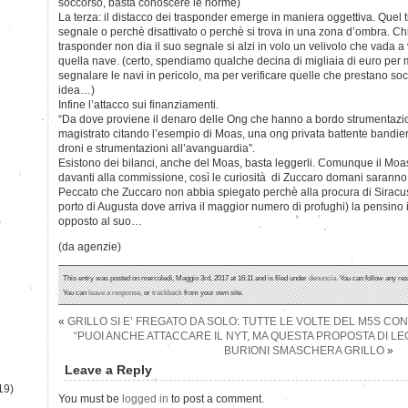
soccorso, basta conoscere le norme)
La terza: il distacco dei trasponder emerge in maniera oggettiva. Quel 
segnale o perchè disattivato o perchè si trova in una zona d’ombra. C
trasponder non dia il suo segnale si alzi in volo un velivolo che vada 
quella nave. (certo, spendiamo qualche decina di migliaia di euro pe
segnalare le navi in pericolo, ma per verificare quelle che prestano soc
idea…)
Infine l’attacco sui finanziamenti.
“Da dove proviene il denaro delle Ong che hanno a bordo strumentazi
magistrato citando l’esempio di Moas, una ong privata battente bandie
droni e strumentazioni all’avanguardia”.
Esistono dei bilanci, anche del Moas, basta leggerli. Comunque il Moas
davanti alla commissione, così le curiosità di Zuccaro domani saranno 
Peccato che Zuccaro non abbia spiegato perchè alla procura di Siracus
porto di Augusta dove arriva il maggior numero di profughi) la pensin
)
opposto al suo…
(da agenzie)
This entry was posted on mercoledì, Maggio 3rd, 2017 at 16:11 and is filed under
denuncia
. You can follow any re
You can
leave a response
, or
trackback
from your own site.
«
GRILLO SI E’ FREGATO DA SOLO: TUTTE LE VOLTE DEL M5S CON
“PUOI ANCHE ATTACCARE IL NYT, MA QUESTA PROPOSTA DI LEGG
BURIONI SMASCHERA GRILLO
»
Leave a Reply
19)
You must be
logged in
to post a comment.