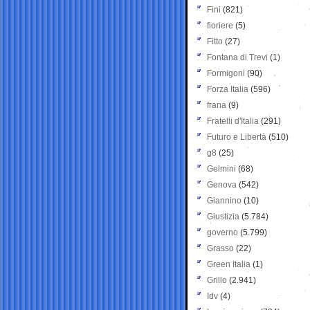
Fini
(821)
fioriere
(5)
Fitto
(27)
Fontana di Trevi
(1)
Formigoni
(90)
Forza Italia
(596)
frana
(9)
Fratelli d'Italia
(291)
Futuro e Libertà
(510)
g8
(25)
Gelmini
(68)
Genova
(542)
Giannino
(10)
Giustizia
(5.784)
governo
(5.799)
Grasso
(22)
Green Italia
(1)
Grillo
(2.941)
Idv
(4)