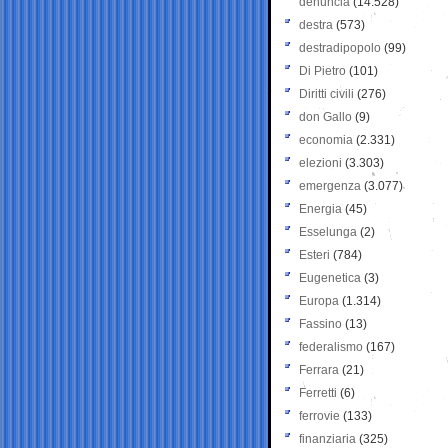
denuncia
(14.528)
destra
(573)
destradipopolo
(99)
Di Pietro
(101)
Diritti civili
(276)
don Gallo
(9)
economia
(2.331)
elezioni
(3.303)
emergenza
(3.077)
Energia
(45)
Esselunga
(2)
Esteri
(784)
Eugenetica
(3)
Europa
(1.314)
Fassino
(13)
federalismo
(167)
Ferrara
(21)
Ferretti
(6)
ferrovie
(133)
finanziaria
(325)