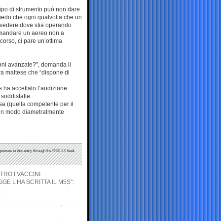
tipo di strumento può non dare
hiedo che ogni qualvolta che un
a vedere dove stia operando
r mandare un aereo non a
corso, ci pare un’ottima
oni avanzate?”, domanda il
ra maltese che “dispone di
 ha accettato l’audizione
soddisfatte.
a (quella competente per il
o in modo diametralmente
sponses to this entry through the
RSS 2.0
feed.
TRO I VACCINI
E L’HA SCRITTA IL M5S”: