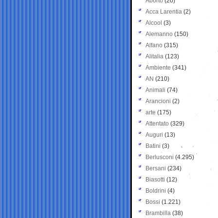
Aborto
(20)
Acca Larentia
(2)
Alcool
(3)
Alemanno
(150)
Alfano
(315)
Alitalia
(123)
Ambiente
(341)
AN
(210)
Animali
(74)
Arancioni
(2)
arte
(175)
Attentato
(329)
Auguri
(13)
Batini
(3)
Berlusconi
(4.295)
Bersani
(234)
Biasotti
(12)
Boldrini
(4)
Bossi
(1.221)
Brambilla
(38)