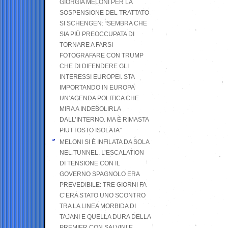
GIORGIA MELONI PER LA
SOSPENSIONE DEL TRATTATO
SI SCHENGEN: “SEMBRA CHE
SIA PIÙ PREOCCUPATA DI
TORNARE A FARSI
FOTOGRAFARE CON TRUMP
CHE DI DIFENDERE GLI
INTERESSI EUROPEI. STA
IMPORTANDO IN EUROPA
UN’AGENDA POLITICA CHE
MIRA A INDEBOLIRLA
DALL’INTERNO. MA È RIMASTA
PIUTTOSTO ISOLATA”
MELONI SI È INFILATA DA SOLA
NEL TUNNEL. L’ESCALATION
DI TENSIONE CON IL
GOVERNO SPAGNOLO ERA
PREVEDIBILE: TRE GIORNI FA
C’ERA STATO UNO SCONTRO
TRA LA LINEA MORBIDA DI
TAJANI E QUELLA DURA DELLA
PREMIER CON SALVINI E