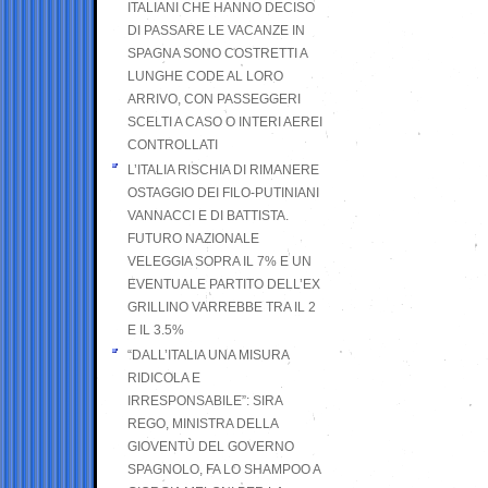
ITALIANI CHE HANNO DECISO
DI PASSARE LE VACANZE IN
SPAGNA SONO COSTRETTI A
LUNGHE CODE AL LORO
ARRIVO, CON PASSEGGERI
SCELTI A CASO O INTERI AEREI
CONTROLLATI
L’ITALIA RISCHIA DI RIMANERE
OSTAGGIO DEI FILO-PUTINIANI
VANNACCI E DI BATTISTA.
FUTURO NAZIONALE
VELEGGIA SOPRA IL 7% E UN
EVENTUALE PARTITO DELL’EX
GRILLINO VARREBBE TRA IL 2
E IL 3.5%
“DALL’ITALIA UNA MISURA
RIDICOLA E
IRRESPONSABILE”: SIRA
REGO, MINISTRA DELLA
GIOVENTÙ DEL GOVERNO
SPAGNOLO, FA LO SHAMPOO A