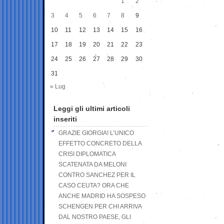
1
2
3
4
5
6
7
8
9
10
11
12
13
14
15
16
17
18
19
20
21
22
23
24
25
26
27
28
29
30
31
« Lug
Leggi gli ultimi articoli
inseriti
GRAZIE GIORGIA! L’UNICO
EFFETTO CONCRETO DELLA
CRISI DIPLOMATICA
SCATENATA DA MELONI
CONTRO SANCHEZ PER IL
CASO CEUTA? ORA CHE
ANCHE MADRID HA SOSPESO
SCHENGEN PER CHI ARRIVA
DAL NOSTRO PAESE, GLI