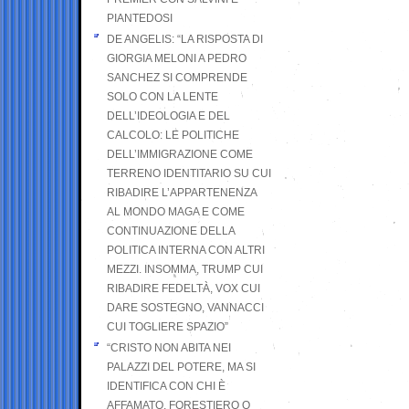
PIANTEDOSI
DE ANGELIS: “LA RISPOSTA DI
GIORGIA MELONI A PEDRO
SANCHEZ SI COMPRENDE
SOLO CON LA LENTE
DELL’IDEOLOGIA E DEL
CALCOLO: LE POLITICHE
DELL’IMMIGRAZIONE COME
TERRENO IDENTITARIO SU CUI
RIBADIRE L’APPARTENENZA
AL MONDO MAGA E COME
CONTINUAZIONE DELLA
POLITICA INTERNA CON ALTRI
MEZZI. INSOMMA, TRUMP CUI
RIBADIRE FEDELTÀ, VOX CUI
DARE SOSTEGNO, VANNACCI
CUI TOGLIERE SPAZIO”
“CRISTO NON ABITA NEI
PALAZZI DEL POTERE, MA SI
IDENTIFICA CON CHI È
AFFAMATO, FORESTIERO O