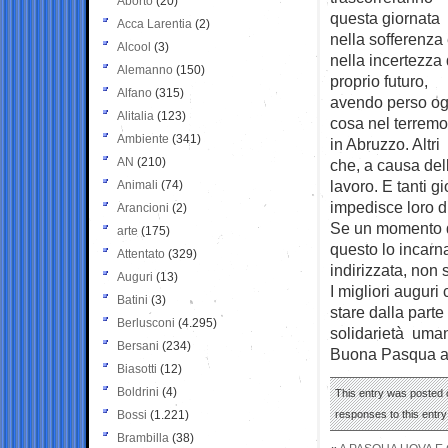
Aborto
(20)
questa giornata
Acca Larentia
(2)
nella sofferenza
Alcool
(3)
nella incertezza 
Alemanno
(150)
proprio futuro,
Alfano
(315)
avendo perso og
Alitalia
(123)
cosa nel terremo
Ambiente
(341)
in Abruzzo. Altri
AN
(210)
che, a causa dell
lavoro. E tanti 
Animali
(74)
impedisce loro d
Arancioni
(2)
Se un momento de
arte
(175)
questo lo incarna
Attentato
(329)
indirizzata, non s
Auguri
(13)
I migliori auguri
Batini
(3)
stare dalla parte
Berlusconi
(4.295)
solidarietà uma
Bersani
(234)
Buona Pasqua a t
Biasotti
(12)
Boldrini
(4)
This entry was posted o
Bossi
(1.221)
responses to this entr
Brambilla
(38)