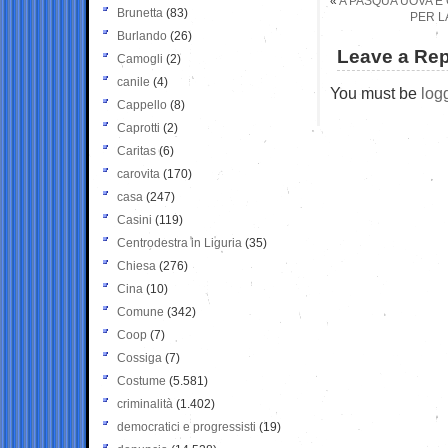
«
A PASQUA UOVA E
Brunetta
(83)
PER L
Burlando
(26)
Leave a Rep
Camogli
(2)
canile
(4)
You must be
log
Cappello
(8)
Caprotti
(2)
Caritas
(6)
carovita
(170)
casa
(247)
Casini
(119)
Centrodestra in Liguria
(35)
Chiesa
(276)
Cina
(10)
Comune
(342)
Coop
(7)
Cossiga
(7)
Costume
(5.581)
criminalità
(1.402)
democratici e progressisti
(19)