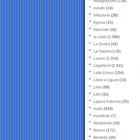
Immigrazione
(734)
indulto
(14)
inflazione
(26)
Ingroia
(15)
Interviste
(16)
la casta
(1.394)
La Destra
(45)
La Sapienza
(5)
Lavoro
(1.316)
LegaNord
(2.411)
Letta Enrico
(154)
Liberi e Uguali
(10)
Libia
(68)
Libri
(33)
Liguria Futurista
(25)
mafia
(543)
manifesto
(7)
Margherita
(16)
Maroni
(171)
Mastella
(16)