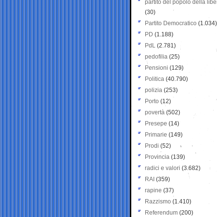
partito del popolo della libe
(30)
Partito Democratico
(1.034)
PD
(1.188)
PdL
(2.781)
pedofilia
(25)
Pensioni
(129)
Politica
(40.790)
polizia
(253)
Porto
(12)
povertà
(502)
Presepe
(14)
Primarie
(149)
Prodi
(52)
Provincia
(139)
radici e valori
(3.682)
RAI
(359)
rapine
(37)
Razzismo
(1.410)
Referendum
(200)