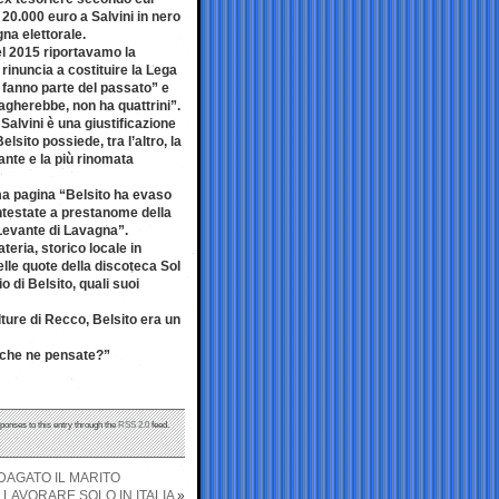
20.000 euro a Salvini in nero
na elettorale.
el 2015 riportavamo la
 rinuncia a costituire la Lega
 fanno parte del passato” e
agherebbe, non ha quattrini”.
Salvini è una giustificazione
lsito possiede, tra l’altro, la
ante e la più rinomata
rima pagina “Belsito ha evaso
 intestate a prestanome della
 Levante di Lavagna”.
teria, storico locale in
elle quote della discoteca Sol
 di Belsito, quali suoi
ture di Recco, Belsito era un
 “che ne pensate?”
sponses to this entry through the
RSS 2.0
feed.
NDAGATO IL MARITO
 LAVORARE SOLO IN ITALIA
»