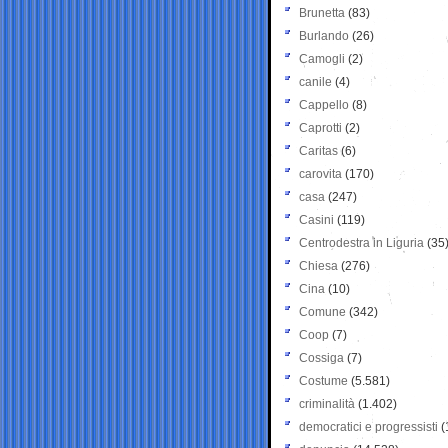
Brunetta
(83)
Burlando
(26)
Camogli
(2)
canile
(4)
Cappello
(8)
Caprotti
(2)
Caritas
(6)
carovita
(170)
casa
(247)
Casini
(119)
Centrodestra in Liguria
(35
Chiesa
(276)
Cina
(10)
Comune
(342)
Coop
(7)
Cossiga
(7)
Costume
(5.581)
criminalità
(1.402)
democratici e progressisti
(