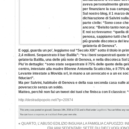
aveva personalmente girato 
per finanziare la sua campag
Sul nostro blog, il 1 marzo d
dichiarazione di Salvini sulla
parte civile: “Sono cose che
ancora: “Belsito tanto non p
E noi scrivevamo: “quella di 
penosa, sappiamo tutti che Be
più grande discoteca del lev
gelateria di Genova”.
E oggi, guarda un po’, leggiamo sul “Secolo XIX” sotto il titolo in p
2,4 milioni. Sequestrato il bar Balilla”: “tra i beni sequestrati quote
gelateria Balilla, una delle più note di Genova, e nella discoteca Sol
Piu’ in dettaglio: “sono state sequestrate il 75% delle quote della gela
centro, intestate alla madre 80enne Antonella Scuticchio, e il 75% d
Levante intestate a Movida srl, in mano a un avvocato e a un ex socio
fiduciari”.
Ma per Salvini, habituèe di Genova e della sua seconda casa sulle al
poveraccio senza un soldo.
Matteo, perchè non fai un tweet dei tuoi che finisca con il classico:
http://destradipopolo.net/?p=20974
This entry was posted on giovedì, Gennaio 14th, 2016 at 17:21 and is filed under
LegaNord
. You can follow any re
You can
leave a response
, or
trackback
from your own site.
«
QUARTO, L’ABUSO EDILIZIO INGUAIA LA FAMIGLIA CAPUOZZO: I
ITALIANI SEDENTARI: SETTE DU DIECI VOGLIONO