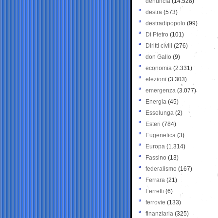
denuncia
(14.528)
destra
(573)
destradipopolo
(99)
Di Pietro
(101)
Diritti civili
(276)
don Gallo
(9)
economia
(2.331)
elezioni
(3.303)
emergenza
(3.077)
Energia
(45)
Esselunga
(2)
Esteri
(784)
Eugenetica
(3)
Europa
(1.314)
Fassino
(13)
federalismo
(167)
Ferrara
(21)
Ferretti
(6)
ferrovie
(133)
finanziaria
(325)