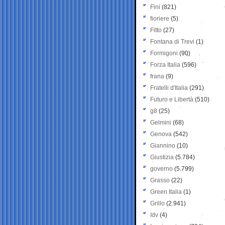
Fini
(821)
fioriere
(5)
Fitto
(27)
Fontana di Trevi
(1)
Formigoni
(90)
Forza Italia
(596)
frana
(9)
Fratelli d'Italia
(291)
Futuro e Libertà
(510)
g8
(25)
Gelmini
(68)
Genova
(542)
Giannino
(10)
Giustizia
(5.784)
governo
(5.799)
Grasso
(22)
Green Italia
(1)
Grillo
(2.941)
Idv
(4)