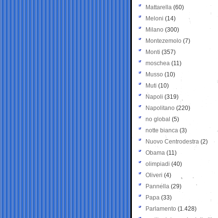
Mattarella
(60)
Meloni
(14)
Milano
(300)
Montezemolo
(7)
Monti
(357)
moschea
(11)
Musso
(10)
Muti
(10)
Napoli
(319)
Napolitano
(220)
no global
(5)
notte bianca
(3)
Nuovo Centrodestra
(2)
Obama
(11)
olimpiadi
(40)
Oliveri
(4)
Pannella
(29)
Papa
(33)
Parlamento
(1.428)