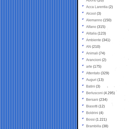
Aborto
(20)
Acca Larentia
(2)
Alcool
(3)
Alemanno
(150)
Alfano
(315)
Alitalia
(123)
Ambiente
(341)
AN
(210)
Animali
(74)
Arancioni
(2)
arte
(175)
Attentato
(329)
Auguri
(13)
Batini
(3)
Berlusconi
(4.295)
Bersani
(234)
Biasotti
(12)
Boldrini
(4)
Bossi
(1.221)
Brambilla
(38)