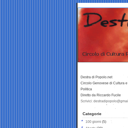
Destra di Popolo.net
Circolo Genovese di Cultura e
Politica
Diretto da Riccardo Fucile
Scrivici: destradipopolo@gma
Categorie
100 giorni
(5)