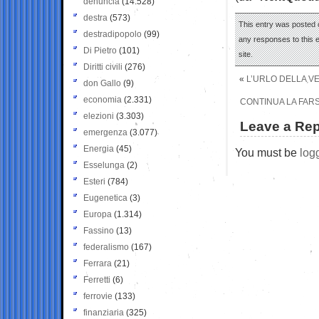
denuncia
(14.528)
destra
(573)
This entry was posted o
destradipopolo
(99)
any responses to this 
Di Pietro
(101)
site.
Diritti civili
(276)
«
L’URLO DELLA VE
don Gallo
(9)
economia
(2.331)
CONTINUA LA FARS
elezioni
(3.303)
Leave a Rep
emergenza
(3.077)
Energia
(45)
You must be
log
Esselunga
(2)
Esteri
(784)
Eugenetica
(3)
Europa
(1.314)
Fassino
(13)
federalismo
(167)
Ferrara
(21)
Ferretti
(6)
ferrovie
(133)
finanziaria
(325)