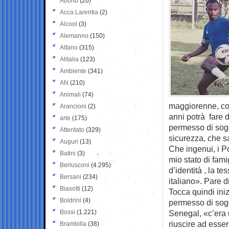
Aborto
(20)
Acca Larentia
(2)
Alcool
(3)
Alemanno
(150)
Alfano
(315)
Alitalia
(123)
Ambiente
(341)
AN
(210)
Animali
(74)
maggiorenne, con
Arancioni
(2)
anni potrà fare d
arte
(175)
permesso di sogg
Attentato
(329)
sicurezza, che s
Auguri
(13)
Che ingenui, i P
Batini
(3)
mio stato di fami
Berlusconi
(4.295)
d’identità , la t
Bersani
(234)
italiano». Pare d
Biasotti
(12)
Tocca quindi iniz
Boldrini
(4)
permesso di soggi
Bossi
(1.221)
Senegal, «c’era u
riuscire ad esser
Brambilla
(38)