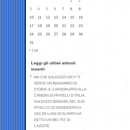
1
2
3
4
5
6
7
8
9
10
11
12
13
14
15
16
17
18
19
20
21
22
23
24
25
26
27
28
29
30
31
« Lug
Leggi gli ultimi articoli
inseriti
MA CHE GALEAZZO DICI? TI
SERVE UN BIGNAMINO DI
STORIA. IL CAPOGRUPPO ALLA
CAMERA DI FRATELLI D’ITALIA,
GALEAZZO BIGNAMI, NEL SUO
ATTACCO SCONSIDERATO A
OSCAR LUIGI SCALFARO HA
DETTO UN BEL PO’ DI
CAZZATE