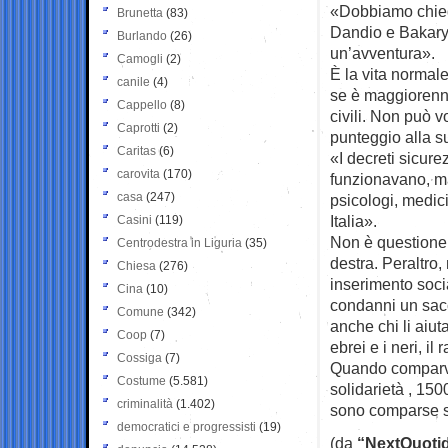
«Dobbiamo chied
Brunetta
(83)
Dandio e Bakary
Burlando
(26)
un’avventura».
Camogli
(2)
È la vita normale
canile
(4)
se è maggiorenne
Cappello
(8)
civili. Non può 
Caprotti
(2)
punteggio alla s
Caritas
(6)
«I decreti sicur
carovita
(170)
funzionavano, ma
casa
(247)
psicologi, medici
Italia».
Casini
(119)
Non è questione d
Centrodestra in Liguria
(35)
destra. Peraltro,
Chiesa
(276)
inserimento socia
Cina
(10)
condanni un sacc
Comune
(342)
anche chi li aiut
Coop
(7)
ebrei e i neri, il
Cossiga
(7)
Quando comparve 
Costume
(5.581)
solidarietà , 150
criminalità
(1.402)
sono comparse s
democratici e progressisti
(19)
(da
“NextQuoti