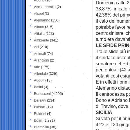
Aborto
(20)
Domenica alle 22
Acca Larentia
(2)
33,87%, in calo r
Alcool
(3)
42,38% del primo
Alemanno
(150)
il calo del numer
potrebbe favorire
Alfano
(315)
centrosinistra, c
Alitalia
(123)
turno era davanti i
Ambiente
(341)
LE SFIDE PRIN
AN
(210)
Tra le sfide più 
Animali
(74)
il sindaco uscen
Arancioni
(2)
senatore del Pd c
arte
(175)
percentuali (42 
Attentato
(329)
votanti così esig
Auguri
(13)
E in effetti i pr
Batini
(3)
Alemanno distacc
Il centrodestra 
Berlusconi
(4.295)
Bono e Adriano Pa
Bersani
(234)
di Treviso, dove 
Biasotti
(12)
SICILIA
Boldrini
(4)
Si vota per il pr
Bossi
(1.221)
il 23 e il 24 giu
Brambilla
(38)