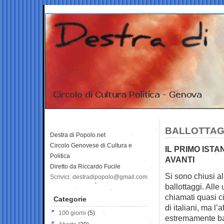
BALLOTTAGG
Destra di Popolo.net
Circolo Genovese di Cultura e
IL PRIMO IST
Politica
AVANTI
Diretto da Riccardo Fucile
Si sono chiusi al
Scrivici: destradipopolo@gmail.com
ballottaggi. Alle
chiamati quasi c
Categorie
di italiani, ma l’
100 giorni
(5)
estremamente b