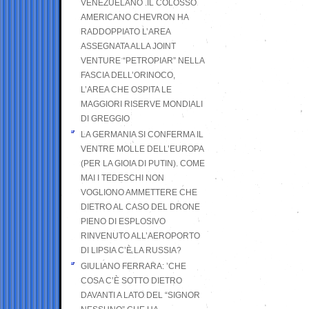
VENEZUELANO .IL COLOSSO
AMERICANO CHEVRON HA
RADDOPPIATO L’AREA
ASSEGNATA ALLA JOINT
VENTURE “PETROPIAR” NELLA
FASCIA DELL’ORINOCO,
L’AREA CHE OSPITA LE
MAGGIORI RISERVE MONDIALI
DI GREGGIO
LA GERMANIA SI CONFERMA IL
VENTRE MOLLE DELL’EUROPA
(PER LA GIOIA DI PUTIN). COME
MAI I TEDESCHI NON
VOGLIONO AMMETTERE CHE
DIETRO AL CASO DEL DRONE
PIENO DI ESPLOSIVO
RINVENUTO ALL’AEROPORTO
DI LIPSIA C’È LA RUSSIA?
GIULIANO FERRARA: ’CHE
COSA C’È SOTTO DIETRO
DAVANTI A LATO DEL “SIGNOR