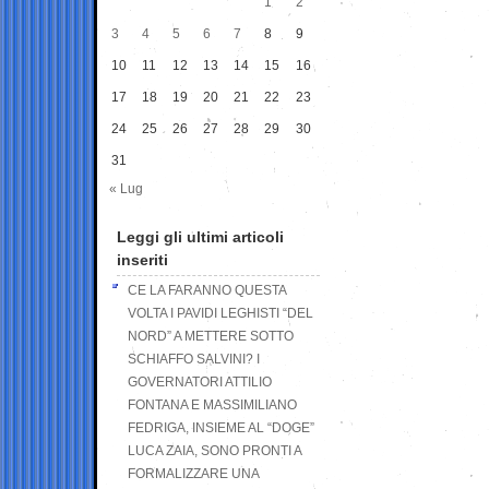
1
2
3
4
5
6
7
8
9
10
11
12
13
14
15
16
17
18
19
20
21
22
23
24
25
26
27
28
29
30
31
« Lug
Leggi gli ultimi articoli
inseriti
CE LA FARANNO QUESTA
VOLTA I PAVIDI LEGHISTI “DEL
NORD” A METTERE SOTTO
SCHIAFFO SALVINI? I
GOVERNATORI ATTILIO
FONTANA E MASSIMILIANO
FEDRIGA, INSIEME AL “DOGE”
LUCA ZAIA, SONO PRONTI A
FORMALIZZARE UNA