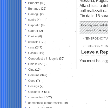
Messina, Ragusa
Brunetta
(83)
Alla chiusura del
Burlando
(26)
poll realizzati da
Camogli
(2)
Fin dalle 16 sara
canile
(4)
Cappello
(8)
This entry was posted o
responses to this entr
Caprotti
(2)
Caritas
(6)
«
“EMERGENCY” A
carovita
(170)
CENTROSINISTRA 
casa
(247)
Leave a Rep
Casini
(119)
Centrodestra in Liguria
(35)
You must be
log
Chiesa
(276)
Cina
(10)
Comune
(342)
Coop
(7)
Cossiga
(7)
Costume
(5.581)
criminalità
(1.402)
democratici e progressisti
(19)