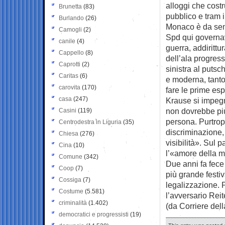
alloggi che costr
Brunetta
(83)
pubblico e tram in
Burlando
(26)
Monaco è da semp
Camogli
(2)
Spd qui governav
canile
(4)
guerra, addirittu
Cappello
(8)
dell’ala progres
Caprotti
(2)
sinistra al putsch
Caritas
(6)
e moderna, tant
carovita
(170)
fare le prime es
casa
(247)
Krause si impegn
non dovrebbe più
Casini
(119)
persona. Purtro
Centrodestra in Liguria
(35)
discriminazione,
Chiesa
(276)
visibilità». Sul
Cina
(10)
l’«amore della mi
Comune
(342)
Due anni fa fece
Coop
(7)
più grande festiv
Cossiga
(7)
legalizzazione. 
Costume
(5.581)
l’avversario Reit
criminalità
(1.402)
(da Corriere del
democratici e progressisti
(19)