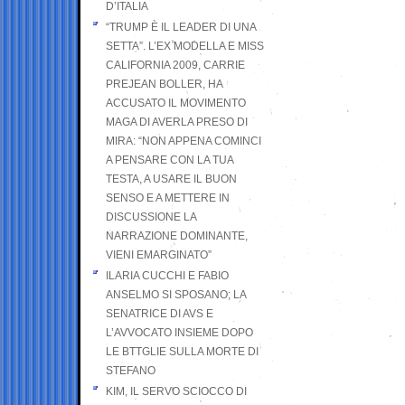
D’ITALIA
“TRUMP È IL LEADER DI UNA
SETTA”. L’EX MODELLA E MISS
CALIFORNIA 2009, CARRIE
PREJEAN BOLLER, HA
ACCUSATO IL MOVIMENTO
MAGA DI AVERLA PRESO DI
MIRA: “NON APPENA COMINCI
A PENSARE CON LA TUA
TESTA, A USARE IL BUON
SENSO E A METTERE IN
DISCUSSIONE LA
NARRAZIONE DOMINANTE,
VIENI EMARGINATO”
ILARIA CUCCHI E FABIO
ANSELMO SI SPOSANO; LA
SENATRICE DI AVS E
L’AVVOCATO INSIEME DOPO
LE BTTGLIE SULLA MORTE DI
STEFANO
KIM, IL SERVO SCIOCCO DI