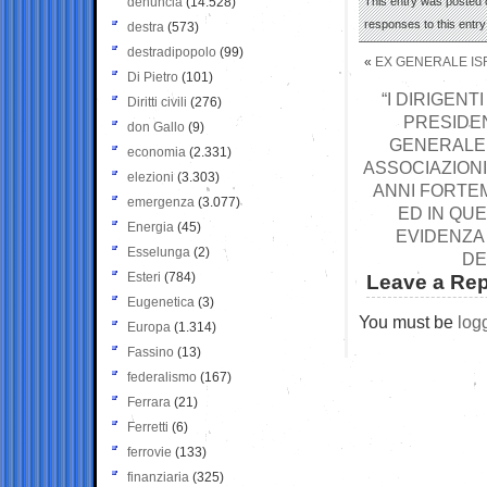
denuncia
(14.528)
This entry was posted 
responses to this entr
destra
(573)
destradipopolo
(99)
«
EX GENERALE ISR
Di Pietro
(101)
“I DIRIGENT
Diritti civili
(276)
PRESIDE
don Gallo
(9)
GENERALE A
economia
(2.331)
ASSOCIAZIONI
elezioni
(3.303)
ANNI FORTEM
emergenza
(3.077)
ED IN QU
Energia
(45)
EVIDENZA
Esselunga
(2)
DE
Esteri
(784)
Leave a Rep
Eugenetica
(3)
You must be
log
Europa
(1.314)
Fassino
(13)
federalismo
(167)
Ferrara
(21)
Ferretti
(6)
ferrovie
(133)
finanziaria
(325)