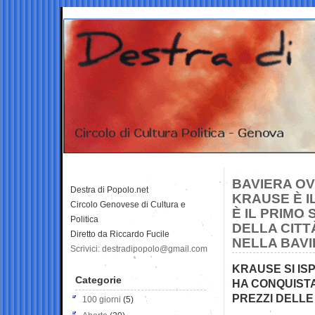
BAVIERA OV
Destra di Popolo.net
KRAUSE È I
Circolo Genovese di Cultura e
È IL PRIMO
Politica
DELLA CITT
Diretto da Riccardo Fucile
NELLA BAV
Scrivici: destradipopolo@gmail.com
KRAUSE SI IS
Categorie
HA CONQUISTA
PREZZI DELLE 
100 giorni
(5)