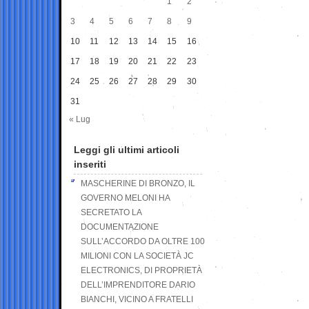
1
2
3
4
5
6
7
8
9
10
11
12
13
14
15
16
17
18
19
20
21
22
23
24
25
26
27
28
29
30
31
« Lug
Leggi gli ultimi articoli
inseriti
MASCHERINE DI BRONZO, IL
GOVERNO MELONI HA
SECRETATO LA
DOCUMENTAZIONE
SULL’ACCORDO DA OLTRE 100
MILIONI CON LA SOCIETÀ JC
ELECTRONICS, DI PROPRIETÀ
DELL’IMPRENDITORE DARIO
BIANCHI, VICINO A FRATELLI