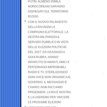
PUTIN: ALMENO 30MILA
NORDCOREANI SARANNO
DISPIEGATI SUL TERRITORIO
RUSSO
CON IL NUOVO PALINSESTO
DELLA RAI INIZIA LA
CAMPAGNA ELETTORALE. LA
DESTRA MILITARIZZA IL
SERVIZIO PUBBLICO IN VISTA
DELLE ELEZIONI POLITICHE
DEL 2027: DA VIA ASIAGO A
SAXA RUBRA, HANNO
INFARCITO DI AMANTI, AMICI E
PERSONAGGI IMPROBABILI
RADIO E TV, STERILIZZANDO
OGNI VOCE NON ORGANICA AL
GOVERNO. IL MESSAGGIO È
CHIARO: NON FACCIAMO
PRIGIONIERI. LA RAI È NOSTRA
E LA USEREMO PER VINCERE
LE PROSSIME ELEZIONI