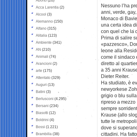
Aborto
(20)
Nessuno l’ha pre
Acca Larentia
(2)
anni, verde, gay
Alcool
(3)
Monaco di Bavier
Alemanno
(150)
una certa idea d
Alfano
(315)
con quel che la c
Alitalia
(123)
Prima di salire s
Ambiente
(341)
«pazzesco», Dom
AN
(210)
leone alla Resid
come il sindaco 
Animali
(74)
diretto al quarti
Arancioni
(2)
a 35 anni Krause
arte
(175)
Dieter Reiter.
Attentato
(329)
Ha studiato, è e
Auguri
(13)
newyorkese Zohr
Batini
(3)
grigio o blu sull
Berlusconi
(4.295)
ripreso a mezzo
Bersani
(234)
sempre sorriden
Biasotti
(12)
Krause (allo slog
Boldrini
(4)
tutte le metropol
Bossi
(1.221)
dove si superano 
cittadini. Ha fa
Brambilla
(38)