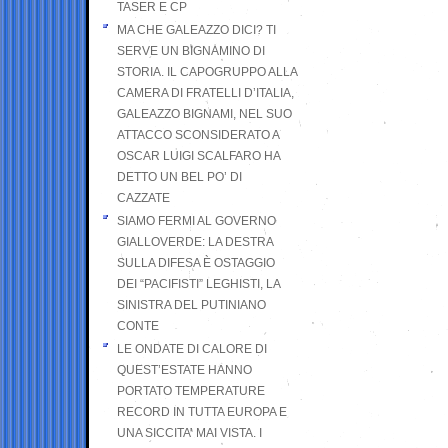
TASER E CP
MA CHE GALEAZZO DICI? TI
SERVE UN BIGNAMINO DI
STORIA. IL CAPOGRUPPO ALLA
CAMERA DI FRATELLI D’ITALIA,
GALEAZZO BIGNAMI, NEL SUO
ATTACCO SCONSIDERATO A
OSCAR LUIGI SCALFARO HA
DETTO UN BEL PO’ DI
CAZZATE
SIAMO FERMI AL GOVERNO
GIALLOVERDE: LA DESTRA
SULLA DIFESA È OSTAGGIO
DEI “PACIFISTI” LEGHISTI, LA
SINISTRA DEL PUTINIANO
CONTE
LE ONDATE DI CALORE DI
QUEST’ESTATE HANNO
PORTATO TEMPERATURE
RECORD IN TUTTA EUROPA E
UNA SICCITA’ MAI VISTA. I