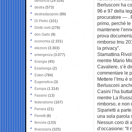
denuncia
(14.528)
Berlusconi ha com
destra
(573)
96 e 97 della leg
destradipopolo
(99)
procuratore — . P
Di Pietro
(101)
primo, perchè le
Diritti civili
(276)
mantenere l’enne
don Gallo
(9)
prova documental
economia
(2.331)
rimborso Imu 2012
la privacy”.
elezioni
(3.303)
Stamattina Rivol
emergenza
(3.077)
mentre Mario Mon
Energia
(45)
Cavaliere, s’è d
Esselunga
(2)
commentare le pro
Esteri
(784)
Mettere l’Imu è 
Eugenetica
(3)
Berlusconi anche
Europa
(1.314)
Casini l’ha buttat
Fassino
(13)
mentre La Russa 
federalismo
(167)
rimborso, e non 
Ferrara
(21)
Siparietti a part
una sola parola 
Ferretti
(6)
Nessun coro di a
ferrovie
(133)
d’occasione: “Il 
finanziaria
(325)