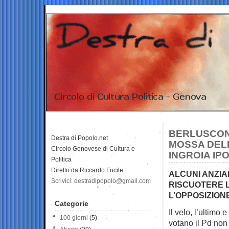
BERLUSCONI
Destra di Popolo.net
MOSSA DELL
Circolo Genovese di Cultura e
INGROIA IP
Politica
Diretto da Riccardo Fucile
ALCUNI ANZIA
Scrivici: destradipopolo@gmail.com
RISCUOTERE L
L’OPPOSIZION
Categorie
Il velo, l’ultimo
100 giorni
(5)
votano il Pd no