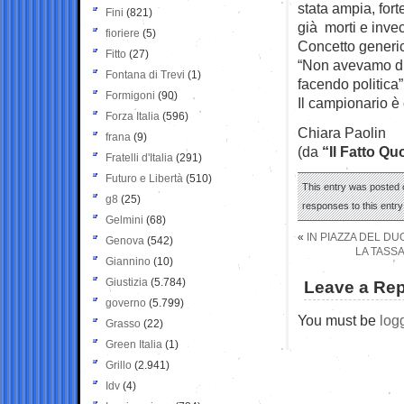
stata ampia, fort
Fini
(821)
già morti e invec
fioriere
(5)
Concetto generic
Fitto
(27)
“Non avevamo dub
Fontana di Trevi
(1)
facendo politica”
Formigoni
(90)
Il campionario è
Forza Italia
(596)
Chiara Paolin
frana
(9)
(da
“Il Fatto Qu
Fratelli d'Italia
(291)
Futuro e Libertà
(510)
This entry was posted o
g8
(25)
responses to this entr
Gelmini
(68)
«
IN PIAZZA DEL DU
Genova
(542)
LA TASSA
Giannino
(10)
Giustizia
(5.784)
Leave a Rep
governo
(5.799)
You must be
log
Grasso
(22)
Green Italia
(1)
Grillo
(2.941)
Idv
(4)