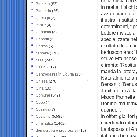
bella busta con 
Brunetta
(83)
In realtà i plichi
Burlando
(26)
azzurri vanno fo
Camogli
(2)
illustra i risult
canile
(4)
determinanti, tip
Cappello
(8)
Lettere inviate a
specializzate nel
Caprotti
(2)
risultato di fare 
Caritas
(6)
berlusconiano: “L
carovita
(170)
scrive Fra ncesco
casa
(247)
e ironia: “Resti
Casini
(119)
manda la lettera,
Centrodestra in Liguria
(35)
Naturalmente anc
Chiesa
(276)
Bersani : “Berlus
Cina
(10)
4 miliardi di Ali
Comune
(342)
Marco Pannella 
Coop
(7)
Bonino: ‘mi ferm
quando!”.
Cossiga
(7)
In effetti già ie
Costume
(5.581)
chiedendo inform
criminalità
(1.402)
La risposta di An
democratici e progressisti
(19)
italiani, che nas