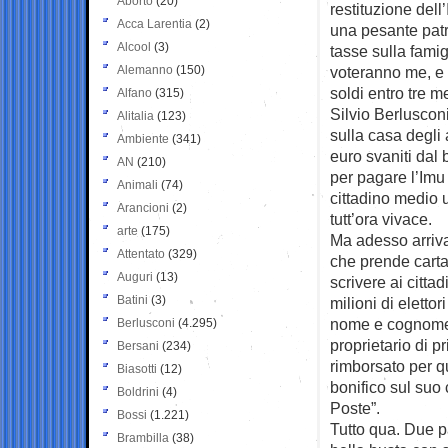
Aborto
(20)
restituzione dell
Acca Larentia
(2)
una pesante patr
Alcool
(3)
tasse sulla famig
Alemanno
(150)
voteranno me, e i
soldi entro tre me
Alfano
(315)
Silvio Berlusconi
Alitalia
(123)
sulla casa degli a
Ambiente
(341)
euro svaniti dal 
AN
(210)
per pagare l’Imu
Animali
(74)
cittadino medio 
Arancioni
(2)
tutt’ora vivace.
arte
(175)
Ma adesso arriva
Attentato
(329)
che prende cart
Auguri
(13)
scrivere ai cittadi
Batini
(3)
milioni di elettor
nome e cognome s
Berlusconi
(4.295)
proprietario di pr
Bersani
(234)
rimborsato per q
Biasotti
(12)
bonifico sul suo 
Boldrini
(4)
Poste”.
Bossi
(1.221)
Tutto qua. Due p
Brambilla
(38)