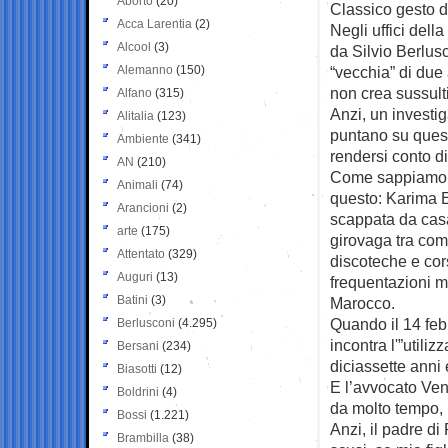
Aborto
(20)
Classico gesto d
Acca Larentia
(2)
Negli uffici dell
Alcool
(3)
da Silvio Berlus
Alemanno
(150)
“vecchia” di due
non crea sussulti
Alfano
(315)
Anzi, un investi
Alitalia
(123)
puntano su quest
Ambiente
(341)
rendersi conto d
AN
(210)
Come sappiamo, a
Animali
(74)
questo: Karima 
Arancioni
(2)
scappata da cas
arte
(175)
girovaga tra com
Attentato
(329)
discoteche e cors
Auguri
(13)
frequentazioni m
Batini
(3)
Marocco.
Quando il 14 feb
Berlusconi
(4.295)
incontra l'”utiliz
Bersani
(234)
diciassette anni
Biasotti
(12)
E l’avvocato Ven
Boldrini
(4)
da molto tempo, 
Bossi
(1.221)
Anzi, il padre di 
Brambilla
(38)