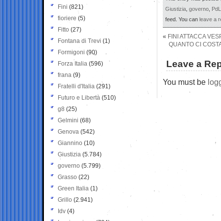
Fini
(821)
Giustizia
,
governo
,
PdL
fioriere
(5)
feed. You can
leave a 
Fitto
(27)
«
FINI ATTACCA VESP
Fontana di Trevi
(1)
QUANTO CI COSTA
Formigoni
(90)
Leave a Rep
Forza Italia
(596)
frana
(9)
You must be
log
Fratelli d'Italia
(291)
Futuro e Libertà
(510)
g8
(25)
Gelmini
(68)
Genova
(542)
Giannino
(10)
Giustizia
(5.784)
governo
(5.799)
Grasso
(22)
Green Italia
(1)
Grillo
(2.941)
Idv
(4)