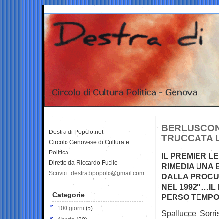
BERLUSCONI
Destra di Popolo.net
TRUCCATA L’
Circolo Genovese di Cultura e
Politica
IL PREMIER L
Diretto da Riccardo Fucile
RIMEDIA UNA 
Scrivici: destradipopolo@gmail.com
DALLA PROCUR
NEL 1992″…IL
Categorie
PERSO TEMPO
100 giorni
(5)
Spallucce. Sorri