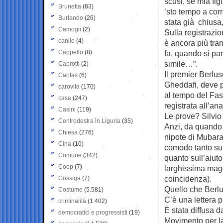
scusi, se mia fi
Brunetta
(83)
‘sto tempo a cor
Burlando
(26)
stata già chiusa,
Camogli
(2)
Sulla registrazio
canile
(4)
è ancora più tr
Cappello
(8)
fa, quando si pa
simile…”.
Caprotti
(2)
Il premier Berlu
Caritas
(6)
Gheddafi, deve p
carovita
(170)
al tempo del Fas
casa
(247)
registrata all’an
Casini
(119)
Le prove? Silvio
Centrodestra in Liguria
(35)
Anzi, da quando s
Chiesa
(276)
nipote di Mubarak
Cina
(10)
comodo tanto sul
Comune
(342)
quanto sull’aiut
Coop
(7)
larghissima magg
coincidenza).
Cossiga
(7)
Quello che Berlu
Costume
(5.581)
C’è una lettera 
criminalità
(1.402)
È stata diffusa d
democratici e progressisti
(19)
Movimento per la