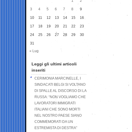
1
2
3
4
5
6
7
8
9
10
11
12
13
14
15
16
17
18
19
20
21
22
23
24
25
26
27
28
29
30
31
« Lug
Leggi gli ultimi articoli
inseriti
CERIMONIA MARCINELLE, I
SINDACATI BELGI SI VOLTANO
DI SPALLE AL DISCORSO DI LA
RUSSA: “NON VOGLIAMO CHE
LAVORATORI IMMIGRATI
ITALIANI CHE SONO MORTI
NEL NOSTRO PAESE SIANO
COMMEMORATI DA UN
ESTREMISTA DI DESTRA”