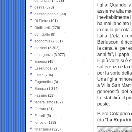
denuncia
(14.528)
figlia. Quando, a
destra
(573)
assieme alla madr
destradipopolo
(99)
inevitabilmente 
Di Pietro
(101)
ha mai lanciato l
Diritti civili
(276)
in cui la piccola
don Gallo
(9)
Italia. L’età di 
economia
(2.331)
Berlusconi è ricc
la cena, e “per e
elezioni
(3.303)
anni fa”, il papà
emergenza
(3.077)
E più volte si è 
Energia
(45)
sofferenza e la 
Esselunga
(2)
per la sorte della
Esteri
(784)
Una figlia minor
Eugenetica
(3)
a Villa San Marti
Europa
(1.314)
generosità del p
Fassino
(13)
Lo stabilirà il p
federalismo
(167)
peste.
Ferrara
(21)
Piero Colaprico
Ferretti
(6)
(da “
La Repubbl
ferrovie
(133)
finanziaria
(325)
This entry was posted o