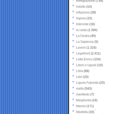
Immigrazione
(734)
indulto
(14)
inflazione
(26)
Ingroia
(15)
Interviste
(16)
la casta
(1.394)
La Destra
(45)
La Sapienza
(5)
Lavoro
(1.316)
LegaNord
(2.411)
Letta Enrico
(154)
Liberi e Uguali
(10)
Libia
(68)
Libri
(33)
Liguria Futurista
(25)
mafia
(543)
manifesto
(7)
Margherita
(16)
Maroni
(171)
Mastella
(16)