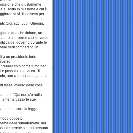
posizione che giustamente
e al solito in missione e chi è
aggioranza si dissolveva per
nti: Cicchitto, Lupi, Ghedini,
giunto qualche finiano, un
 capire al premier che se vuole
olitica del governo durante le
elle sedi competenti, in
i a un presidente forte
raverso.
al premier solo come fumo negli
 è passato all’attacco: “Il
ento, non c’è una strategia, ma
 di tasse, ovvero delle cose
oniani: “Qui non c’è nulla,
litamente passa le sue
asta non toccare la legge
 modo opposto.
l tema della subalternietà del
essuale perchè se una persona
tre un premier leghista