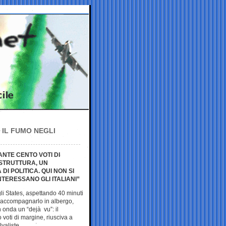
 IL FUMO NEGLI
ANTE CENTO VOTI DI
 STRUTTURA, UN
I POLITICA. QUI NON SI
INTERESSANO GLI ITALIANI”
li States, aspettando 40 minuti
iaccompagnarlo in albergo,
 onda un “dejà vu”: il
voti di margine, riusciva a
lvaliste.