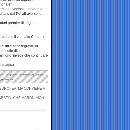
toriale”.
premier divenisse presidente
icato dal Pdl attraverso le
futuri premier di origine
marinato il voto alla Camera:
istri e sottosegretari di
ta sulle dite.
rritorio, invece che continuare
ta magica.
ioni
,
Fini
,
governo
,
Parlamento
,
PdL
,
Politica
.
your own site.
EUROPEA, MA CONVIENE A
DESTINI CHE MARONI NON