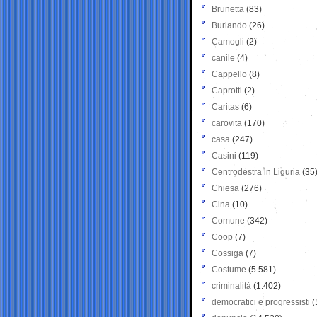
Brunetta
(83)
Burlando
(26)
Camogli
(2)
canile
(4)
Cappello
(8)
Caprotti
(2)
Caritas
(6)
carovita
(170)
casa
(247)
Casini
(119)
Centrodestra in Liguria
(35
Chiesa
(276)
Cina
(10)
Comune
(342)
Coop
(7)
Cossiga
(7)
Costume
(5.581)
criminalità
(1.402)
democratici e progressisti
(