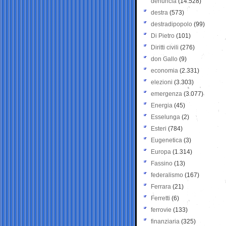
denuncia
(14.528)
destra
(573)
destradipopolo
(99)
Di Pietro
(101)
Diritti civili
(276)
don Gallo
(9)
economia
(2.331)
elezioni
(3.303)
emergenza
(3.077)
Energia
(45)
Esselunga
(2)
Esteri
(784)
Eugenetica
(3)
Europa
(1.314)
Fassino
(13)
federalismo
(167)
Ferrara
(21)
Ferretti
(6)
ferrovie
(133)
finanziaria
(325)