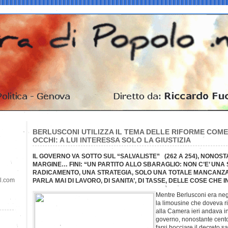
BERLUSCONI UTILIZZA IL TEMA DELLE RIFORME COME
OCCHI: A LUI INTERESSA SOLO LA GIUSTIZIA
IL GOVERNO VA SOTTO SUL “SALVALISTE” (262 A 254), NONOST
MARGINE… FINI: “UN PARTITO ALLO SBARAGLIO: NON C’E’ UNA
RADICAMENTO, UNA STRATEGIA, SOLO UNA TOTALE MANCANZA D
il.com
PARLA MAI DI LAVORO, DI SANITA’, DI TASSE, DELLE COSE CHE 
Mentre Berlusconi era neg
la limousine che doveva r
alla Camera ieri andava in
governo, nonostante cento 
farsi bocciare il decreto sa