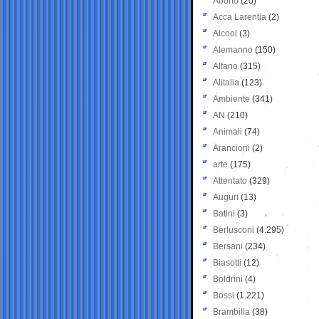
Aborto
(20)
Acca Larentia
(2)
Alcool
(3)
Alemanno
(150)
Alfano
(315)
Alitalia
(123)
Ambiente
(341)
AN
(210)
Animali
(74)
Arancioni
(2)
arte
(175)
Attentato
(329)
Auguri
(13)
Batini
(3)
Berlusconi
(4.295)
Bersani
(234)
Biasotti
(12)
Boldrini
(4)
Bossi
(1.221)
Brambilla
(38)