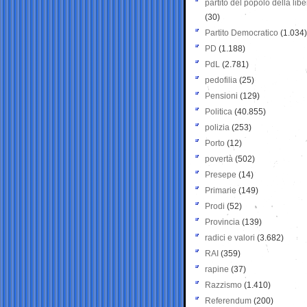
partito del popolo della libe
(30)
Partito Democratico
(1.034)
PD
(1.188)
PdL
(2.781)
pedofilia
(25)
Pensioni
(129)
Politica
(40.855)
polizia
(253)
Porto
(12)
povertà
(502)
Presepe
(14)
Primarie
(149)
Prodi
(52)
Provincia
(139)
radici e valori
(3.682)
RAI
(359)
rapine
(37)
Razzismo
(1.410)
Referendum
(200)