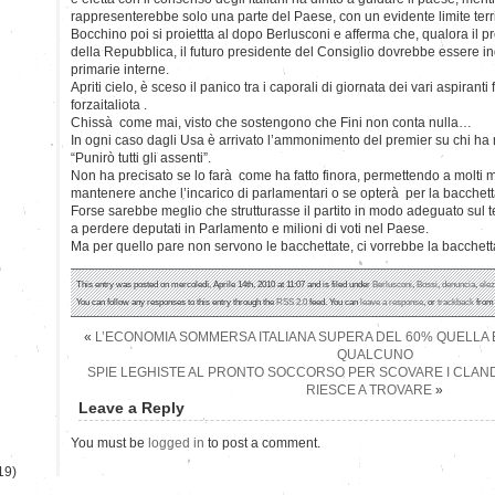
rappresenterebbe solo una parte del Paese, con un evidente limite terri
Bocchino poi si proiettta al dopo Berlusconi e afferma che, qualora il 
della Repubblica, il futuro presidente del Consiglio dovrebbe essere ind
primarie interne.
Apriti cielo, è sceso il panico tra i caporali di giornata dei vari aspiranti 
forzaitaliota .
Chissà come mai, visto che sostengono che Fini non conta nulla…
In ogni caso dagli Usa è arrivato l’ammonimento del premier su chi ha 
“Punirò tutti gli assenti”.
Non ha precisato se lo farà come ha fatto finora, permettendo a molti min
mantenere anche l’incarico di parlamentari o se opterà per la bacchetta
Forse sarebbe meglio che strutturasse il partito in modo adeguato sul te
a perdere deputati in Parlamento e milioni di voti nel Paese.
Ma per quello pare non servono le bacchettate, ci vorrebbe la bacchet
)
This entry was posted on mercoledì, Aprile 14th, 2010 at 11:07 and is filed under
Berlusconi
,
Bossi
,
denuncia
,
elez
You can follow any responses to this entry through the
RSS 2.0
feed. You can
leave a response
, or
trackback
from 
«
L’ECONOMIA SOMMERSA ITALIANA SUPERA DEL 60% QUELLA 
QUALCUNO
SPIE LEGHISTE AL PRONTO SOCCORSO PER SCOVARE I CLAN
RIESCE A TROVARE
»
Leave a Reply
You must be
logged in
to post a comment.
19)