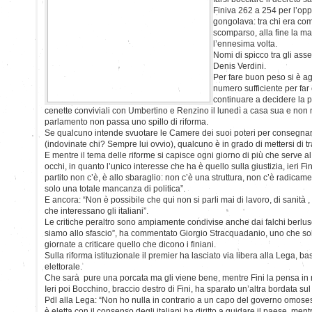
Finiva 262 a 254 per l’op
gongolava: tra chi era com
scomparso, alla fine la m
l’ennesima volta.
Nomi di spicco tra gli asse
Denis Verdini.
Per fare buon peso si è ag
numero sufficiente per far
continuare a decidere la p
cenette conviviali con Umbertino e Renzino il lunedì a casa sua e non n
parlamento non passa uno spillo di riforma.
Se qualcuno intende svuotare le Camere dei suoi poteri per consegnarl
(indovinate chi? Sempre lui ovvio), qualcuno è in grado di mettersi di t
E mentre il tema delle riforme si capisce ogni giorno di più che serve 
occhi, in quanto l’unico interesse che ha è quello sulla giustizia, ieri Fini
partito non c’è, è allo sbaraglio: non c’è una struttura, non c’è radicam
solo una totale mancanza di politica”.
E ancora: “Non è possibile che qui non si parli mai di lavoro, di sanità ,
che interessano gli italiani”.
Le critiche peraltro sono ampiamente condivise anche dai falchi berlusc
siamo allo sfascio”, ha commentato Giorgio Stracquadanio, uno che so
giornate a criticare quello che dicono i finiani.
Sulla riforma istituzionale il premier ha lasciato via libera alla Lega, b
elettorale.
Che sarà pure una porcata ma gli viene bene, mentre Fini la pensa in
Ieri poi Bocchino, braccio destro di Fini, ha sparato un’altra bordata su
Pdl alla Lega: “Non ho nulla in contrario a un capo del governo omos
è eletta con il consenso degli italiani ha diritto a guidare il paese, men