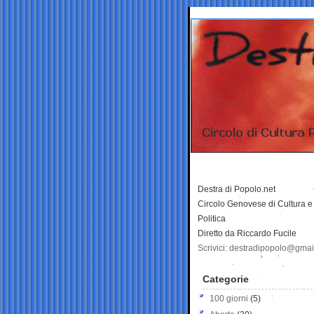
Destra di Popolo.net
Circolo Genovese di Cultura e
Politica
Diretto da Riccardo Fucile
Scrivici: destradipopolo@gma
Categorie
100 giorni
(5)