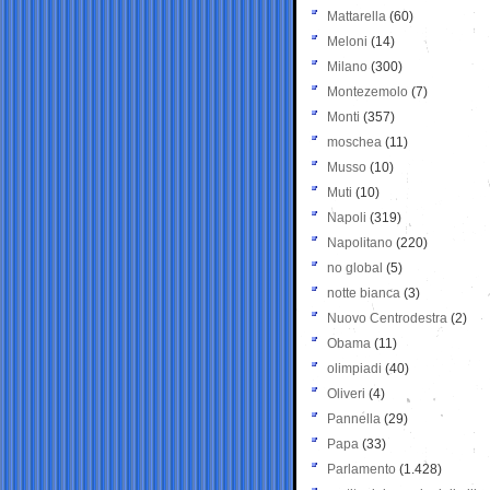
Mattarella
(60)
Meloni
(14)
Milano
(300)
Montezemolo
(7)
Monti
(357)
moschea
(11)
Musso
(10)
Muti
(10)
Napoli
(319)
Napolitano
(220)
no global
(5)
notte bianca
(3)
Nuovo Centrodestra
(2)
Obama
(11)
olimpiadi
(40)
Oliveri
(4)
Pannella
(29)
Papa
(33)
Parlamento
(1.428)