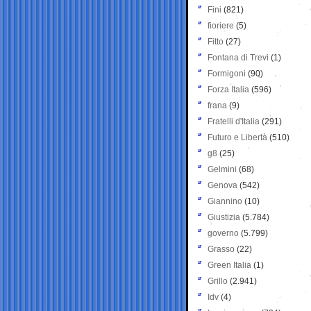
Fini
(821)
fioriere
(5)
Fitto
(27)
Fontana di Trevi
(1)
Formigoni
(90)
Forza Italia
(596)
frana
(9)
Fratelli d'Italia
(291)
Futuro e Libertà
(510)
g8
(25)
Gelmini
(68)
Genova
(542)
Giannino
(10)
Giustizia
(5.784)
governo
(5.799)
Grasso
(22)
Green Italia
(1)
Grillo
(2.941)
Idv
(4)