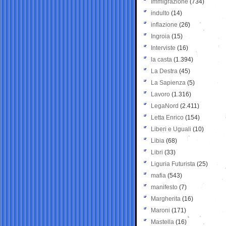
Immigrazione
(734)
indulto
(14)
inflazione
(26)
Ingroia
(15)
Interviste
(16)
la casta
(1.394)
La Destra
(45)
La Sapienza
(5)
Lavoro
(1.316)
LegaNord
(2.411)
Letta Enrico
(154)
Liberi e Uguali
(10)
Libia
(68)
Libri
(33)
Liguria Futurista
(25)
mafia
(543)
manifesto
(7)
Margherita
(16)
Maroni
(171)
Mastella
(16)