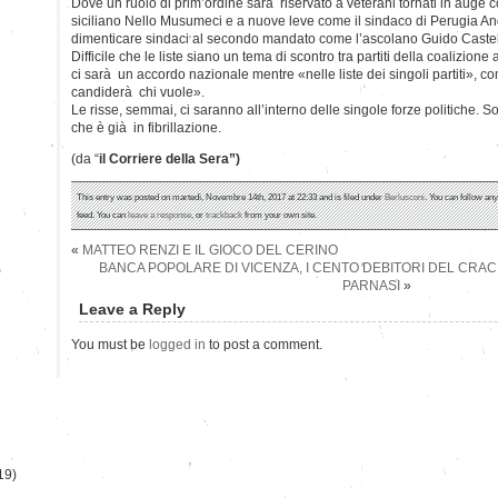
Dove un ruolo di prim’ordine sarà riservato a veterani tornati in auge
siciliano Nello Musumeci e a nuove leve come il sindaco di Perugia A
dimenticare sindaci al secondo mandato come l’ascolano Guido Castell
Difficile che le liste siano un tema di scontro tra partiti della coalizio
ci sarà un accordo nazionale mentre «nelle liste dei singoli partiti», c
candiderà chi vuole».
Le risse, semmai, ci saranno all’interno delle singole forze politiche. So
che è già in fibrillazione.
(da “
il Corriere della Sera”)
This entry was posted on martedì, Novembre 14th, 2017 at 22:33 and is filed under
Berlusconi
. You can follow an
feed. You can
leave a response
, or
trackback
from your own site.
«
MATTEO RENZI E IL GIOCO DEL CERINO
BANCA POPOLARE DI VICENZA, I CENTO DEBITORI DEL CRAC:
)
PARNASI
»
Leave a Reply
You must be
logged in
to post a comment.
19)