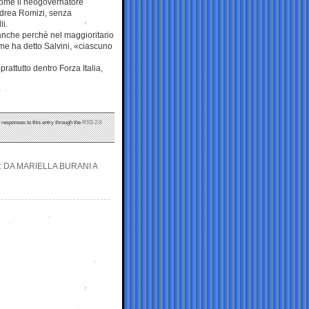
 come il neogovernatore
ndrea Romizi, senza
i.
ne anche perchè nel maggioritario
ome ha detto Salvini, «ciascuno
prattutto dentro Forza Italia,
y responses to this entry through the
RSS 2.0
 DA MARIELLA BURANI A