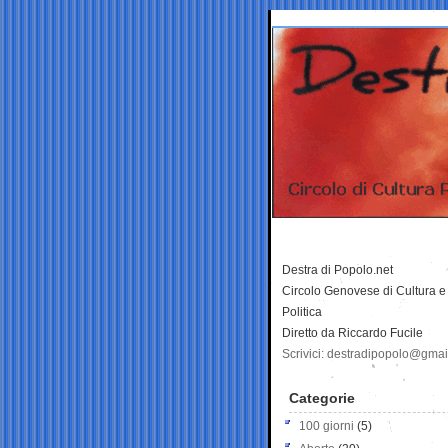
Destra di Popolo.net
Circolo Genovese di Cultura e
Politica
Diretto da Riccardo Fucile
Scrivici: destradipopolo@gma
Categorie
100 giorni
(5)