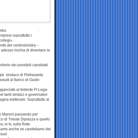
ombo.
mpresi soprattutto i
collegi».
ente del centrosinistra –
adesso rischia di diventare la
ritorio dei possibili candidati
ià sindaco di Pietrasanta
ssati al fianco di Guido
gganciate al tridente FI-Lega-
dei tanti sindaci e governatori
agna elettorale. Soprattutto al
rto Maroni passando per
co di Trieste Dipiazza e quello
, in tv, sulla Rete.
nciamo anche se candidiamo dei
osud.