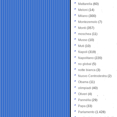
Mattarella
(60)
Meloni
(14)
Milano
(300)
Montezemolo
(7)
Monti
(357)
moschea
(11)
Musso
(10)
Muti
(10)
Napoli
(319)
Napolitano
(220)
no global
(5)
notte bianca
(3)
Nuovo Centrodestra
(2)
Obama
(11)
olimpiadi
(40)
Oliveri
(4)
Pannella
(29)
Papa
(33)
Parlamento
(1.428)