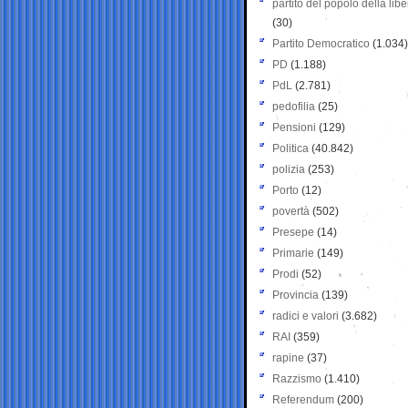
partito del popolo della libe
(30)
Partito Democratico
(1.034)
PD
(1.188)
PdL
(2.781)
pedofilia
(25)
Pensioni
(129)
Politica
(40.842)
polizia
(253)
Porto
(12)
povertà
(502)
Presepe
(14)
Primarie
(149)
Prodi
(52)
Provincia
(139)
radici e valori
(3.682)
RAI
(359)
rapine
(37)
Razzismo
(1.410)
Referendum
(200)