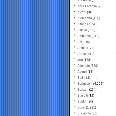
Aborto
(20)
Acca Larentia
(2)
Alcool
(3)
Alemanno
(150)
Alfano
(315)
Alitalia
(123)
Ambiente
(341)
AN
(210)
Animali
(74)
Arancioni
(2)
arte
(175)
Attentato
(329)
Auguri
(13)
Batini
(3)
Berlusconi
(4.295)
Bersani
(234)
Biasotti
(12)
Boldrini
(4)
Bossi
(1.221)
Brambilla
(38)