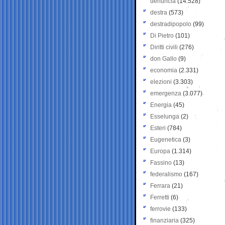
denuncia
(14.528)
destra
(573)
destradipopolo
(99)
Di Pietro
(101)
Diritti civili
(276)
don Gallo
(9)
economia
(2.331)
elezioni
(3.303)
emergenza
(3.077)
Energia
(45)
Esselunga
(2)
Esteri
(784)
Eugenetica
(3)
Europa
(1.314)
Fassino
(13)
federalismo
(167)
Ferrara
(21)
Ferretti
(6)
ferrovie
(133)
finanziaria
(325)