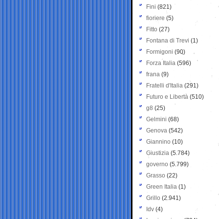
Fini
(821)
fioriere
(5)
Fitto
(27)
Fontana di Trevi
(1)
Formigoni
(90)
Forza Italia
(596)
frana
(9)
Fratelli d'Italia
(291)
Futuro e Libertà
(510)
g8
(25)
Gelmini
(68)
Genova
(542)
Giannino
(10)
Giustizia
(5.784)
governo
(5.799)
Grasso
(22)
Green Italia
(1)
Grillo
(2.941)
Idv
(4)