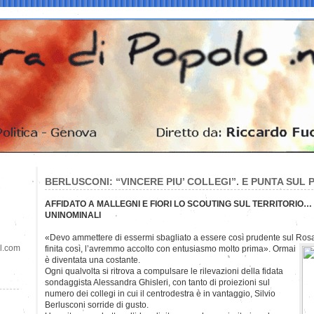
BERLUSCONI: “VINCERE PIU’ COLLEGI”. E PUNTA SUL P
AFFIDATO A MALLEGNI E FIORI LO SCOUTING SUL TERRITORIO…
UNINOMINALI
«Devo ammettere di essermi sbagliato a essere così prudente sul Ros
il.com
finita così, l’avremmo accolto con entusiasmo molto prima». Ormai
è diventata una costante.
Ogni qualvolta si ritrova a compulsare le rilevazioni della fidata
sondaggista Alessandra Ghisleri, con tanto di proiezioni sul
numero dei collegi in cui il centrodestra è in vantaggio, Silvio
Berlusconi sorride di gusto.