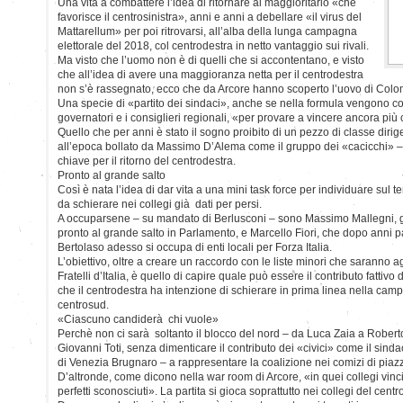
Una vita a combattere l’idea di ritornare al maggioritario «che
favorisce il centrosinistra», anni e anni a debellare «il virus del
Mattarellum» per poi ritrovarsi, all’alba della lunga campagna
elettorale del 2018, col centrodestra in netto vantaggio sui rivali.
Ma visto che l’uomo non è di quelli che si accontentano, e visto
che all’idea di avere una maggioranza netta per il centrodestra
non s’è rassegnato, ecco che da Arcore hanno scoperto l’uovo di Col
Una specie di «partito dei sindaci», anche se nella formula vengono co
governatori e i consiglieri regionali, «per provare a vincere ancora più 
Quello che per anni è stato il sogno proibito di un pezzo di classe dirig
all’epoca bollato da Massimo D’Alema come il gruppo dei «cacicchi» – 
chiave per il ritorno del centrodestra.
Pronto al grande salto
Così è nata l’idea di dar vita a una mini task force per individuare sul ter
da schierare nei collegi già dati per persi.
A occuparsene – su mandato di Berlusconi – sono Massimo Mallegni, g
pronto al grande salto in Parlamento, e Marcello Fiori, che dopo anni pa
Bertolaso adesso si occupa di enti locali per Forza Italia.
L’obiettivo, oltre a creare un raccordo con le liste minori che saranno a
Fratelli d’Italia, è quello di capire quale può essere il contributo fattivo 
che il centrodestra ha intenzione di schierare in prima linea nella camp
centrosud.
«Ciascuno candiderà chi vuole»
Perchè non ci sarà soltanto il blocco del nord – da Luca Zaia a Robe
Giovanni Toti, senza dimenticare il contributo dei «civici» come il sinda
di Venezia Brugnaro – a rappresentare la coalizione nei comizi di piazza
D’altronde, come dicono nella war room di Arcore, «in quei collegi vi
perfetti sconosciuti». La partita si gioca soprattutto nei collegi del centr