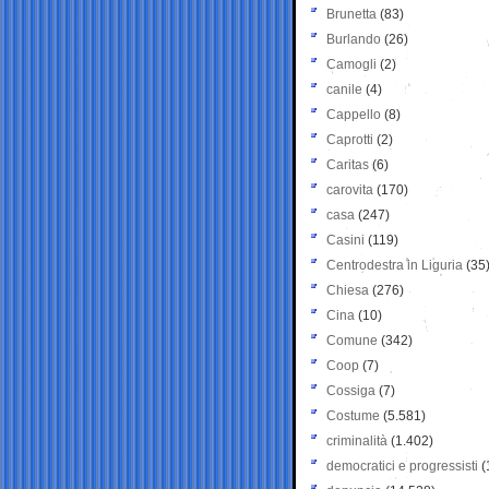
Brunetta
(83)
Burlando
(26)
Camogli
(2)
canile
(4)
Cappello
(8)
Caprotti
(2)
Caritas
(6)
carovita
(170)
casa
(247)
Casini
(119)
Centrodestra in Liguria
(35
Chiesa
(276)
Cina
(10)
Comune
(342)
Coop
(7)
Cossiga
(7)
Costume
(5.581)
criminalità
(1.402)
democratici e progressisti
(