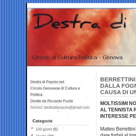
BERRETTINI
Destra di Popolo.net
DALLA FOGN
Circolo Genovese di Cultura e
CAUSA DI U
Politica
Diretto da Riccardo Fucile
MOLTISSIMI N
Scrivici: destradipopolo@gmail.com
AL TENNISTA 
INTERESSE PE
Categorie
Matteo Berrettini
100 giorni
(5)
dare forfait al 