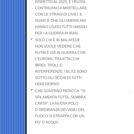
RISPETTO AL 2025, E I RUSSI
CONTINUANO A MARTELLARE
CON LE STRAGI DI CIVILI. IL
GUAIO È CHE GLI AMERICANI
HANNO USATO TUTTI I MISSILI
PER LA GUERRA IN IRAN
SOLO CHI È IN MALAFEDE
NON VUOLE VEDERE CHE
PUTIN È GIÀ IN GUERRA CON
L’EUROPA: TRA ATTACCHI
IBRIDI, TROLL E
INTERFERENZE, I BLITZ SONO
SOTTO GLI OCCHI DI TUTTI
OGNI GIORNO
CHE GOVERNO PATACCA. “SI
SFILAMENTA TUTTA, SEMBRA
CARTA”. LA NUOVA POLO
D’ORDINANZA DEI VIGILI DEL
FUOCO SI STRAPPA CON UN
PO’ D’ACQUA