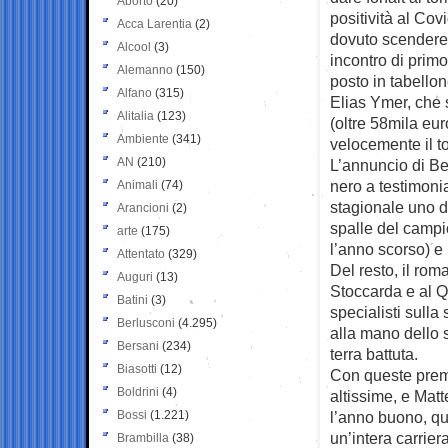
Aborto
(20)
positività al Co
Acca Larentia
(2)
dovuto scendere 
Alcool
(3)
incontro di primo
Alemanno
(150)
posto in tabello
Alfano
(315)
Elias Ymer, che 
Alitalia
(123)
(oltre 58mila eur
Ambiente
(341)
velocemente il t
AN
(210)
L’annuncio di Ber
nero a testimoni
Animali
(74)
stagionale uno de
Arancioni
(2)
spalle del campi
arte
(175)
l’anno scorso) e
Attentato
(329)
Del resto, il rom
Auguri
(13)
Stoccarda e al Q
Batini
(3)
specialisti sull
Berlusconi
(4.295)
alla mano dello s
Bersani
(234)
terra battuta.
Biasotti
(12)
Con queste premes
Boldrini
(4)
altissime, e Mat
Bossi
(1.221)
l’anno buono, qu
un’intera carrier
Brambilla
(38)