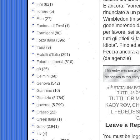
Fini
(821)
E ancora: “Vorrei 
fioriere
(5)
rinunciato a un p
Wimbledon (in sol
Fitto
(27)
gode morendo dall
Fontana di Trevi
(1)
per favore, sei s
Formigoni
(90)
tutti gli atleti s
Forza Italia
(596)
Idiota”. Fino ad a
frana
(9)
Feccia ancora a 
Fratelli d'Italia
(291)
(da agenzie)
Futuro e Libertà
(510)
g8
(25)
This entry was posted o
Gelmini
(68)
responses to this entr
Genova
(542)
«
È STATA UNA FA
Giannino
(10)
TUTTI I 45 
Giustizia
(5.784)
TUTTI I CRI
KADYROV, CHE
governo
(5.799)
IL FEDELIS
Grasso
(22)
C
Green Italia
(1)
Leave a Rep
Grillo
(2.941)
Idv
(4)
You must be
log