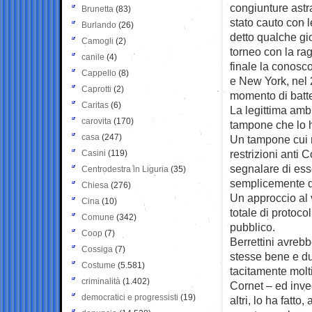
congiunture astra
Brunetta
(83)
stato cauto con 
Burlando
(26)
detto qualche gi
Camogli
(2)
torneo con la rag
canile
(4)
finale la conosco
Cappello
(8)
e New York, nel 
Caprotti
(2)
momento di batte
Caritas
(6)
La legittima amb
carovita
(170)
tampone che lo h
casa
(247)
Un tampone cui no
restrizioni anti
Casini
(119)
segnalare di esse
Centrodestra in Liguria
(35)
semplicemente di 
Chiesa
(276)
Un approccio al 
Cina
(10)
totale di protocoll
Comune
(342)
pubblico.
Coop
(7)
Berrettini avreb
Cossiga
(7)
stesse bene e d
Costume
(5.581)
tacitamente molti
criminalità
(1.402)
Cornet – ed inve
democratici e progressisti
(19)
altri, lo ha fatt