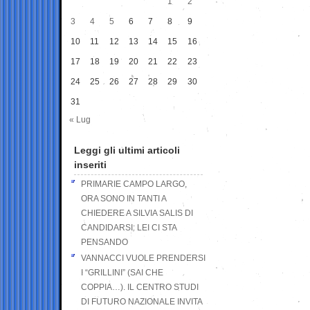
1
2
3
4
5
6
7
8
9
10
11
12
13
14
15
16
17
18
19
20
21
22
23
24
25
26
27
28
29
30
31
« Lug
Leggi gli ultimi articoli
inseriti
PRIMARIE CAMPO LARGO,
ORA SONO IN TANTI A
CHIEDERE A SILVIA SALIS DI
CANDIDARSI: LEI CI STA
PENSANDO
VANNACCI VUOLE PRENDERSI
I “GRILLINI” (SAI CHE
COPPIA…). IL CENTRO STUDI
DI FUTURO NAZIONALE INVITA