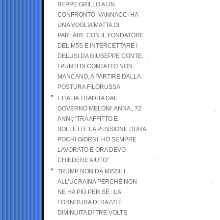
BEPPE GRILLO A UN
CONFRONTO. VANNACCI HA
UNA VOGLIA MATTA DI
PARLARE CON IL FONDATORE
DEL M5S E INTERCETTARE I
DELUSI DA GIUSEPPE CONTE.
I PUNTI DI CONTATTO NON
MANCANO, A PARTIRE DALLA
POSTURA FILORUSSA
L’ITALIA TRADITA DAL
GOVERNO MELONI. ANNA , 72
ANNI; “TRA AFFITTO E
BOLLETTE LA PENSIONE DURA
POCHI GIORNI, HO SEMPRE
LAVORATO E ORA DEVO
CHIEDERE AIUTO”
TRUMP NON DÀ MISSILI
ALL’UCRAINA PERCHÉ NON
NE HA PIÙ PER SÉ : LA
FORNITURA DI RAZZI È
DIMINUITA DI TRE VOLTE