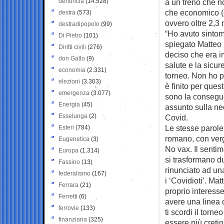
denuncia
(14.528)
a un treno che no
che economico (c
destra
(573)
ovvero oltre 2,3 m
destradipopolo
(99)
“Ho avuto sintomi
Di Pietro
(101)
spiegato Matteo 
Diritti civili
(276)
deciso che era im
don Gallo
(9)
salute e la sicur
economia
(2.331)
torneo. Non ho p
elezioni
(3.303)
è finito per ques
emergenza
(3.077)
sono la consegue
Energia
(45)
assunto sulla nec
Esselunga
(2)
Covid.
Le stesse parole 
Esteri
(784)
romano, con verg
Eugenetica
(3)
No vax. Il sentim
Europa
(1.314)
si trasformano d
Fassino
(13)
rinunciato ad un
federalismo
(167)
i ‘Covidioti’. Ma
Ferrara
(21)
proprio interesse
Ferretti
(6)
avere una linea 
ferrovie
(133)
ti scordi il torn
finanziaria
(325)
essere più cretin