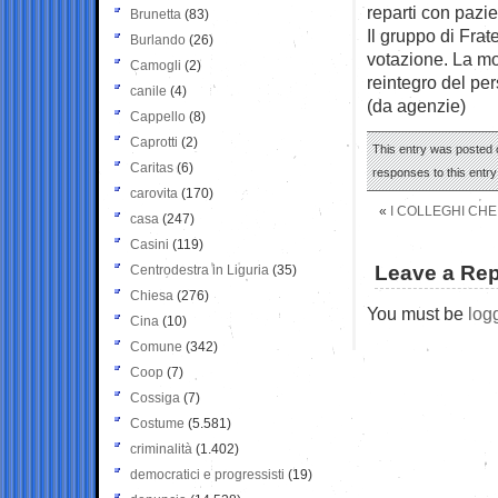
reparti con pazie
Brunetta
(83)
Il gruppo di Frat
Burlando
(26)
votazione. La mo
Camogli
(2)
reintegro del per
canile
(4)
(da agenzie)
Cappello
(8)
Caprotti
(2)
This entry was posted 
Caritas
(6)
responses to this entr
carovita
(170)
«
I COLLEGHI CH
casa
(247)
Casini
(119)
Leave a Rep
Centrodestra in Liguria
(35)
Chiesa
(276)
You must be
log
Cina
(10)
Comune
(342)
Coop
(7)
Cossiga
(7)
Costume
(5.581)
criminalità
(1.402)
democratici e progressisti
(19)