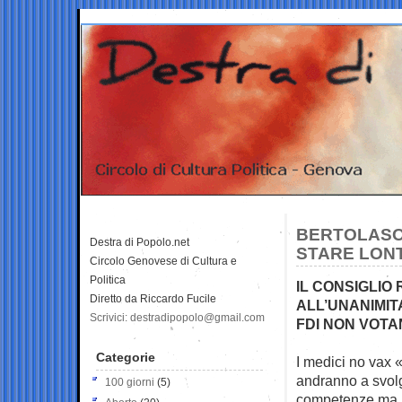
BERTOLASO 
Destra di Popolo.net
STARE LONT
Circolo Genovese di Cultura e
Politica
IL CONSIGLIO
Diretto da Riccardo Fucile
ALL’UNANIMITA
Scrivici: destradipopolo@gmail.com
FDI NON VOT
Categorie
I medici no vax «
andranno a svolg
100 giorni
(5)
competenze ma n