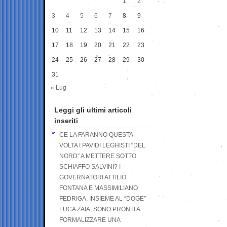
1
2
3
4
5
6
7
8
9
10
11
12
13
14
15
16
17
18
19
20
21
22
23
24
25
26
27
28
29
30
31
« Lug
Leggi gli ultimi articoli
inseriti
CE LA FARANNO QUESTA
VOLTA I PAVIDI LEGHISTI “DEL
NORD” A METTERE SOTTO
SCHIAFFO SALVINI? I
GOVERNATORI ATTILIO
FONTANA E MASSIMILIANO
FEDRIGA, INSIEME AL “DOGE”
LUCA ZAIA, SONO PRONTI A
FORMALIZZARE UNA