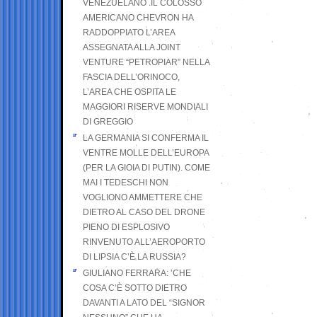
VENEZUELANO .IL COLOSSO
AMERICANO CHEVRON HA
RADDOPPIATO L’AREA
ASSEGNATA ALLA JOINT
VENTURE “PETROPIAR” NELLA
FASCIA DELL’ORINOCO,
L’AREA CHE OSPITA LE
MAGGIORI RISERVE MONDIALI
DI GREGGIO
LA GERMANIA SI CONFERMA IL
VENTRE MOLLE DELL’EUROPA
(PER LA GIOIA DI PUTIN). COME
MAI I TEDESCHI NON
VOGLIONO AMMETTERE CHE
DIETRO AL CASO DEL DRONE
PIENO DI ESPLOSIVO
RINVENUTO ALL’AEROPORTO
DI LIPSIA C’È LA RUSSIA?
GIULIANO FERRARA: ’CHE
COSA C’È SOTTO DIETRO
DAVANTI A LATO DEL “SIGNOR