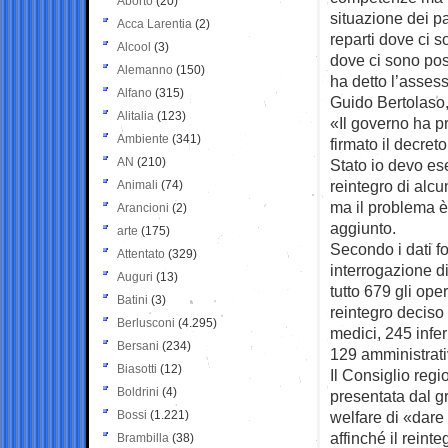
Aborto
(20)
situazione dei pa
Acca Larentia
(2)
reparti dove ci 
Alcool
(3)
dove ci sono po
Alemanno
(150)
ha detto l’asses
Alfano
(315)
Guido Bertolaso,
Alitalia
(123)
«Il governo ha p
Ambiente
(341)
firmato il decret
AN
(210)
Stato io devo es
reintegro di alcu
Animali
(74)
ma il problema è d
Arancioni
(2)
aggiunto.
arte
(175)
Secondo i dati fo
Attentato
(329)
interrogazione d
Auguri
(13)
tutto 679 gli ope
Batini
(3)
reintegro deciso
Berlusconi
(4.295)
medici, 245 inferm
Bersani
(234)
129 amministrativ
Biasotti
(12)
Il Consiglio reg
Boldrini
(4)
presentata dal g
Bossi
(1.221)
welfare di «dare 
affinché il reint
Brambilla
(38)