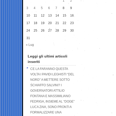
1
2
3
4
5
6
7
8
9
10
11
12
13
14
15
16
17
18
19
20
21
22
23
24
25
26
27
28
29
30
31
« Lug
Leggi gli ultimi articoli
inseriti
CE LA FARANNO QUESTA
VOLTA I PAVIDI LEGHISTI “DEL
NORD” A METTERE SOTTO
SCHIAFFO SALVINI? I
GOVERNATORI ATTILIO
FONTANA E MASSIMILIANO
FEDRIGA, INSIEME AL “DOGE”
LUCA ZAIA, SONO PRONTI A
FORMALIZZARE UNA