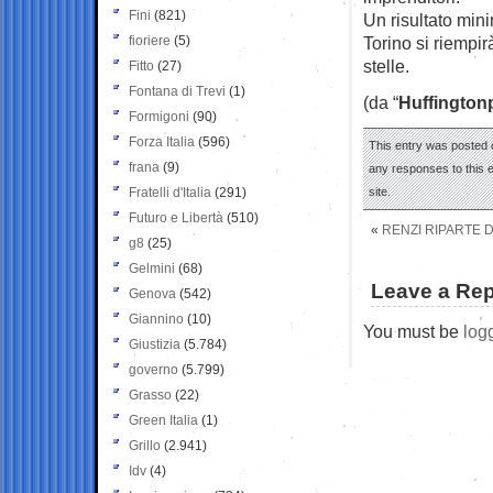
Fini
(821)
Un risultato min
fioriere
(5)
Torino si riempi
stelle.
Fitto
(27)
Fontana di Trevi
(1)
(da “
Huffington
Formigoni
(90)
Forza Italia
(596)
This entry was posted 
frana
(9)
any responses to this 
Fratelli d'Italia
(291)
site.
Futuro e Libertà
(510)
«
RENZI RIPARTE 
g8
(25)
Gelmini
(68)
Leave a Rep
Genova
(542)
Giannino
(10)
You must be
log
Giustizia
(5.784)
governo
(5.799)
Grasso
(22)
Green Italia
(1)
Grillo
(2.941)
Idv
(4)