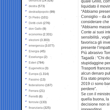
denuncia
(14.528)
quale Grillo, co
liquidato il movi
destra
(573)
“Abbiamo present
destradipopolo
(99)
Consiglio – da d
Di Pietro
(101)
considerare che s
Diritti civili
(276)
“Abbiamo massima
don Gallo
(9)
Conte ai suoi in
economia
(2.331)
sensibilità , vo
elezioni
(3.303)
favorisca gli in
emergenza
(3.077)
presente l’impatt
Energia
(45)
Più abrasivo Toni
Esselunga
(2)
Tagadà : “Chi di
stupidaggine perc
Esteri
(784)
Trasporti france
Eugenetica
(3)
alcun denaro pub
Europa
(1.314)
Era stato proprio
Fassino
(13)
2019 ci sono band
federalismo
(167)
perdere”.
Ferrara
(21)
Se con il minist
Ferretti
(6)
quella buona, la
ferrovie
(133)
decisione non si
finanziaria
(325)
imprenditori.