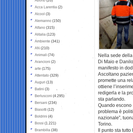
Aborto
(20)
Acca Larentia
(2)
Alcool
(3)
Alemanno
(150)
Alfano
(315)
Alitalia
(123)
Ambiente
(341)
AN
(210)
Nella sede della
Animali
(74)
Di Maio e Danilo 
Arancioni
(2)
manifesto in dodi
arte
(175)
Ascoltano pazient
Attentato
(329)
promette una rel
Auguri
(13)
ottiene l’inseri
Batini
(3)
redigerla e la pr
Berlusconi
(4.295)
sta parlando.
Bersani
(234)
Quando escono han
Biasotti
(12)
problema è polit
Boldrini
(4)
nazionale”, tuona
Bossi
(1.221)
Torino.
Il punto sta tutto
Brambilla
(38)