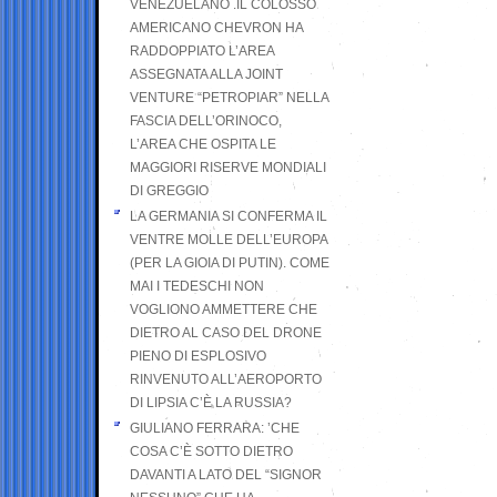
VENEZUELANO .IL COLOSSO
AMERICANO CHEVRON HA
RADDOPPIATO L’AREA
ASSEGNATA ALLA JOINT
VENTURE “PETROPIAR” NELLA
FASCIA DELL’ORINOCO,
L’AREA CHE OSPITA LE
MAGGIORI RISERVE MONDIALI
DI GREGGIO
LA GERMANIA SI CONFERMA IL
VENTRE MOLLE DELL’EUROPA
(PER LA GIOIA DI PUTIN). COME
MAI I TEDESCHI NON
VOGLIONO AMMETTERE CHE
DIETRO AL CASO DEL DRONE
PIENO DI ESPLOSIVO
RINVENUTO ALL’AEROPORTO
DI LIPSIA C’È LA RUSSIA?
GIULIANO FERRARA: ’CHE
COSA C’È SOTTO DIETRO
DAVANTI A LATO DEL “SIGNOR