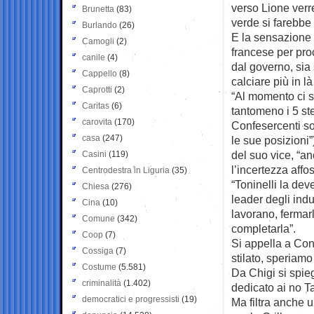
verso Lione verr
Brunetta
(83)
verde si farebbe
Burlando
(26)
E la sensazione 
Camogli
(2)
francese per proc
canile
(4)
dal governo, sia
Cappello
(8)
calciare più in l
Caprotti
(2)
“Al momento ci s
Caritas
(6)
tantomeno i 5 ste
carovita
(170)
Confesercenti sot
casa
(247)
le sue posizioni”
del suo vice, “an
Casini
(119)
l’incertezza affos
Centrodestra in Liguria
(35)
“Toninelli la dev
Chiesa
(276)
leader degli indu
Cina
(10)
lavorano, fermarl
Comune
(342)
completarla”.
Coop
(7)
Si appella a Con
Cossiga
(7)
stilato, speriamo 
Costume
(5.581)
Da Chigi si spie
criminalità
(1.402)
dedicato ai no T
democratici e progressisti
(19)
Ma filtra anche 