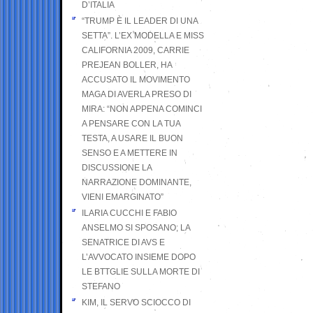
D’ITALIA
“TRUMP È IL LEADER DI UNA
SETTA”. L’EX MODELLA E MISS
CALIFORNIA 2009, CARRIE
PREJEAN BOLLER, HA
ACCUSATO IL MOVIMENTO
MAGA DI AVERLA PRESO DI
MIRA: “NON APPENA COMINCI
A PENSARE CON LA TUA
TESTA, A USARE IL BUON
SENSO E A METTERE IN
DISCUSSIONE LA
NARRAZIONE DOMINANTE,
VIENI EMARGINATO”
ILARIA CUCCHI E FABIO
ANSELMO SI SPOSANO; LA
SENATRICE DI AVS E
L’AVVOCATO INSIEME DOPO
LE BTTGLIE SULLA MORTE DI
STEFANO
KIM, IL SERVO SCIOCCO DI