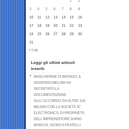
1
2
3
4
5
6
7
8
9
10
11
12
13
14
15
16
17
18
19
20
21
22
23
24
25
26
27
28
29
30
31
« Lug
Leggi gli ultimi articoli
inseriti
MASCHERINE DI BRONZO, IL
GOVERNO MELONI HA
SECRETATO LA
DOCUMENTAZIONE
SULL’ACCORDO DA OLTRE 100
MILIONI CON LA SOCIETÀ JC
ELECTRONICS, DI PROPRIETÀ
DELL’IMPRENDITORE DARIO
BIANCHI, VICINO A FRATELLI