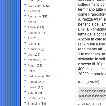
Aborto
(20)
collegamenti con
Acca Larentia
(2)
terminano tutte i
Alcool
(3)
come Francoforte
Alemanno
(150)
A Piazza Affari s
Alfano
(315)
beneficia dell’af
Alitalia
(123)
Emilia Romagna: 
Ambiente
(341)
tema delle conce
AN
(210)
Ancora in calo lo
(137 punti a fin
Animali
(74)
rendimento all’1
Arancioni
(2)
“Ho mandato un s
arte
(175)
scrivania: in sol
Attentato
(329)
è sceso di 20 pun
Auguri
(13)
400 milioni di ri
Batini
(3)
2022”: le parole 
Berlusconi
(4.295)
(da agenzie)
Bersani
(234)
Biasotti
(12)
This entry was posted 
Boldrini
(4)
responses to this entr
Bossi
(1.221)
Brambilla
(38)
«
LATINA, LE COLLUS