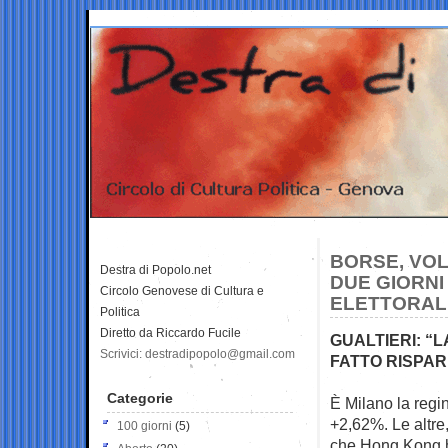
BORSE, VOL
Destra di Popolo.net
DUE GIORNI 
Circolo Genovese di Cultura e
ELETTORAL
Politica
Diretto da Riccardo Fucile
GUALTIERI: “L
Scrivici: destradipopolo@gmail.com
FATTO RISPARM
Categorie
È Milano la regi
+2,62%. Le altre
100 giorni
(5)
che Hong Kong h