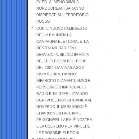
PUTIN: ALMENO 30MILA
NORDCOREANI SARANNO
DISPIEGATI SUL TERRITORIO
RUSSO
CON IL NUOVO PALINSESTO
DELLA RAI INIZIA LA
CAMPAGNA ELETTORALE. LA
DESTRA MILITARIZZA IL
SERVIZIO PUBBLICO IN VISTA
DELLE ELEZIONI POLITICHE
DEL 2027: DA VIA ASIAGO A
SAXA RUBRA, HANNO
INFARCITO DI AMANTI, AMICI E
PERSONAGGI IMPROBABILI
RADIO E TV, STERILIZZANDO
OGNI VOCE NON ORGANICA AL
GOVERNO. IL MESSAGGIO È
CHIARO: NON FACCIAMO
PRIGIONIERI. LA RAI È NOSTRA
E LA USEREMO PER VINCERE
LE PROSSIME ELEZIONI