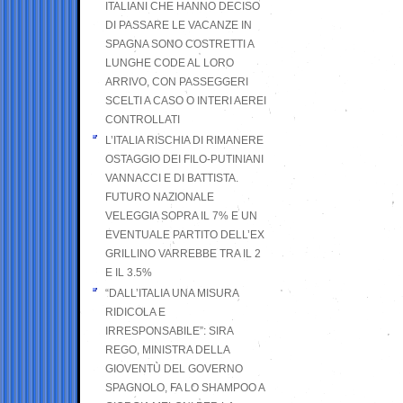
ITALIANI CHE HANNO DECISO
DI PASSARE LE VACANZE IN
SPAGNA SONO COSTRETTI A
LUNGHE CODE AL LORO
ARRIVO, CON PASSEGGERI
SCELTI A CASO O INTERI AEREI
CONTROLLATI
L’ITALIA RISCHIA DI RIMANERE
OSTAGGIO DEI FILO-PUTINIANI
VANNACCI E DI BATTISTA.
FUTURO NAZIONALE
VELEGGIA SOPRA IL 7% E UN
EVENTUALE PARTITO DELL’EX
GRILLINO VARREBBE TRA IL 2
E IL 3.5%
“DALL’ITALIA UNA MISURA
RIDICOLA E
IRRESPONSABILE”: SIRA
REGO, MINISTRA DELLA
GIOVENTÙ DEL GOVERNO
SPAGNOLO, FA LO SHAMPOO A