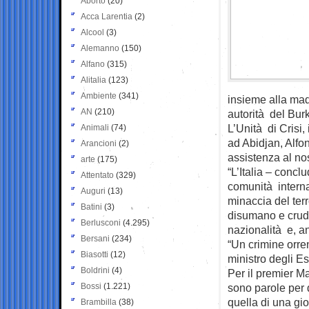
Aborto
(20)
Acca Larentia
(2)
Alcool
(3)
Alemanno
(150)
Alfano
(315)
Alitalia
(123)
Ambiente
(341)
insieme alla madr
AN
(210)
autorità del Bur
L’Unità di Crisi
Animali
(74)
ad Abidjan, Alfo
Arancioni
(2)
assistenza al no
arte
(175)
“L’Italia – concl
Attentato
(329)
comunità internaz
Auguri
(13)
minaccia del ter
Batini
(3)
disumano e crudel
Berlusconi
(4.295)
nazionalità e, a
Bersani
(234)
“Un crimine orren
Biasotti
(12)
ministro degli Es
Boldrini
(4)
Per il premier M
Bossi
(1.221)
sono parole per di
quella di una gio
Brambilla
(38)