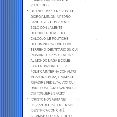
PIANTEDOSI
DE ANGELIS: “LA RISPOSTA DI
GIORGIA MELONI A PEDRO
SANCHEZ SI COMPRENDE
SOLO CON LA LENTE
DELL’IDEOLOGIA E DEL
CALCOLO: LE POLITICHE
DELL’IMMIGRAZIONE COME
TERRENO IDENTITARIO SU CUI
RIBADIRE L’APPARTENENZA
AL MONDO MAGA E COME
CONTINUAZIONE DELLA
POLITICA INTERNA CON ALTRI
MEZZI. INSOMMA, TRUMP CUI
RIBADIRE FEDELTÀ, VOX CUI
DARE SOSTEGNO, VANNACCI
CUI TOGLIERE SPAZIO”
“CRISTO NON ABITA NEI
PALAZZI DEL POTERE, MA SI
IDENTIFICA CON CHI È
AFFAMATO, FORESTIERO O