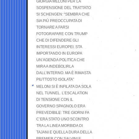
GIORGIA MELONI PER LA
SOSPENSIONE DEL TRATTATO
SI SCHENGEN: “SEMBRA CHE
SIA PIÙ PREOCCUPATA DI
TORNARE A FARSI
FOTOGRAFARE CON TRUMP
CHE DI DIFENDERE GLI
INTERESSI EUROPEI. STA
IMPORTANDO IN EUROPA
UN’AGENDA POLITICA CHE
MIRA A INDEBOLIRLA
DALL’INTERNO. MA È RIMASTA
PIUTTOSTO ISOLATA”
MELONI SI È INFILATA DA SOLA
NEL TUNNEL. L’ESCALATION
DI TENSIONE CON IL
GOVERNO SPAGNOLO ERA
PREVEDIBILE: TRE GIORNI FA
C’ERA STATO UNO SCONTRO
TRA LA LINEA MORBIDA DI
TAJANI E QUELLA DURA DELLA
PREMIER CON SALVINI E