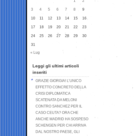
1
2
3
4
5
6
7
8
9
10
11
12
13
14
15
16
17
18
19
20
21
22
23
24
25
26
27
28
29
30
31
« Lug
Leggi gli ultimi articoli
inseriti
GRAZIE GIORGIA! L’UNICO
EFFETTO CONCRETO DELLA
CRISI DIPLOMATICA
SCATENATA DA MELONI
CONTRO SANCHEZ PER IL
CASO CEUTA? ORA CHE
ANCHE MADRID HA SOSPESO
SCHENGEN PER CHI ARRIVA
DAL NOSTRO PAESE, GLI