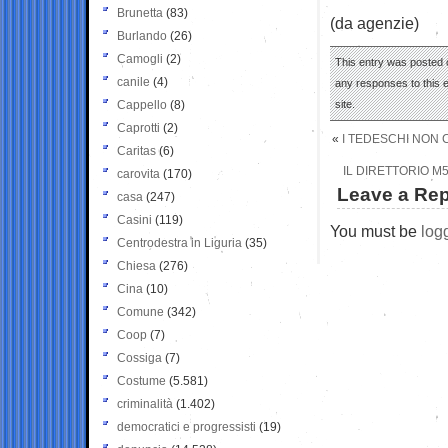
Brunetta
(83)
(da agenzie)
Burlando
(26)
Camogli
(2)
This entry was posted 
canile
(4)
any responses to this 
Cappello
(8)
site.
Caprotti
(2)
«
I TEDESCHI NON 
Caritas
(6)
IL DIRETTORIO M5
carovita
(170)
Leave a Rep
casa
(247)
Casini
(119)
You must be
log
Centrodestra in Liguria
(35)
Chiesa
(276)
Cina
(10)
Comune
(342)
Coop
(7)
Cossiga
(7)
Costume
(5.581)
criminalità
(1.402)
democratici e progressisti
(19)