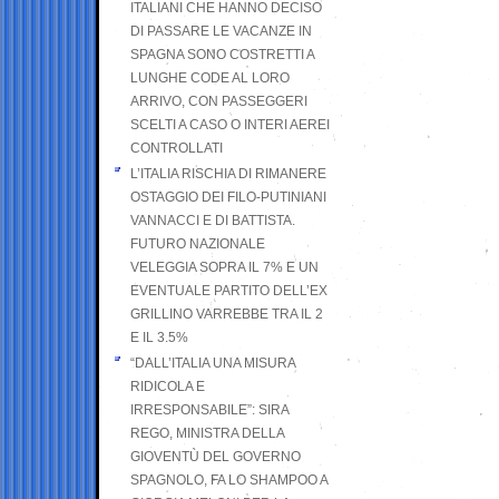
ITALIANI CHE HANNO DECISO
DI PASSARE LE VACANZE IN
SPAGNA SONO COSTRETTI A
LUNGHE CODE AL LORO
ARRIVO, CON PASSEGGERI
SCELTI A CASO O INTERI AEREI
CONTROLLATI
L’ITALIA RISCHIA DI RIMANERE
OSTAGGIO DEI FILO-PUTINIANI
VANNACCI E DI BATTISTA.
FUTURO NAZIONALE
VELEGGIA SOPRA IL 7% E UN
EVENTUALE PARTITO DELL’EX
GRILLINO VARREBBE TRA IL 2
E IL 3.5%
“DALL’ITALIA UNA MISURA
RIDICOLA E
IRRESPONSABILE”: SIRA
REGO, MINISTRA DELLA
GIOVENTÙ DEL GOVERNO
SPAGNOLO, FA LO SHAMPOO A