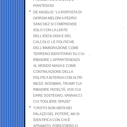
PIANTEDOSI
DE ANGELIS: “LA RISPOSTA DI
GIORGIA MELONI A PEDRO
SANCHEZ SI COMPRENDE
SOLO CON LA LENTE
DELL’IDEOLOGIA E DEL
CALCOLO: LE POLITICHE
DELL’IMMIGRAZIONE COME
TERRENO IDENTITARIO SU CUI
RIBADIRE L’APPARTENENZA
AL MONDO MAGA E COME
CONTINUAZIONE DELLA
POLITICA INTERNA CON ALTRI
MEZZI. INSOMMA, TRUMP CUI
RIBADIRE FEDELTÀ, VOX CUI
DARE SOSTEGNO, VANNACCI
CUI TOGLIERE SPAZIO”
“CRISTO NON ABITA NEI
PALAZZI DEL POTERE, MA SI
IDENTIFICA CON CHI È
AFFAMATO, FORESTIERO O