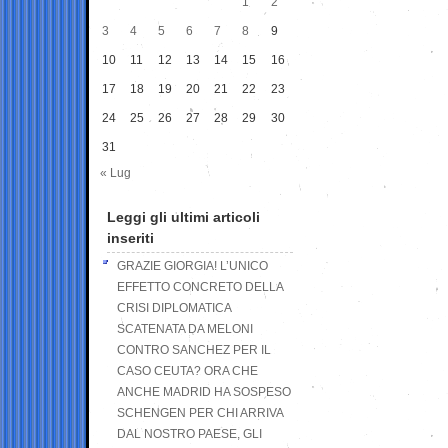
1
2
3
4
5
6
7
8
9
10
11
12
13
14
15
16
17
18
19
20
21
22
23
24
25
26
27
28
29
30
31
« Lug
Leggi gli ultimi articoli
inseriti
GRAZIE GIORGIA! L’UNICO
EFFETTO CONCRETO DELLA
CRISI DIPLOMATICA
SCATENATA DA MELONI
CONTRO SANCHEZ PER IL
CASO CEUTA? ORA CHE
ANCHE MADRID HA SOSPESO
SCHENGEN PER CHI ARRIVA
DAL NOSTRO PAESE, GLI