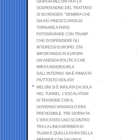
GIORGIA MELONI PER LA
SOSPENSIONE DEL TRATTATO
SI SCHENGEN: “SEMBRA CHE
SIA PIÙ PREOCCUPATA DI
TORNARE A FARSI
FOTOGRAFARE CON TRUMP
CHE DI DIFENDERE GLI
INTERESSI EUROPEI. STA
IMPORTANDO IN EUROPA
UN’AGENDA POLITICA CHE
MIRA A INDEBOLIRLA
DALL’INTERNO. MA È RIMASTA
PIUTTOSTO ISOLATA”
MELONI SI È INFILATA DA SOLA
NEL TUNNEL. L’ESCALATION
DI TENSIONE CON IL
GOVERNO SPAGNOLO ERA
PREVEDIBILE: TRE GIORNI FA
C’ERA STATO UNO SCONTRO
TRA LA LINEA MORBIDA DI
TAJANI E QUELLA DURA DELLA
PREMIER CON SALVINI E