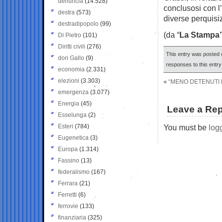
denuncia
(14.528)
conclusosi con l
destra
(573)
diverse perquisiz
destradipopolo
(99)
(da “
La Stampa
Di Pietro
(101)
Diritti civili
(276)
This entry was posted 
don Gallo
(9)
responses to this entr
economia
(2.331)
elezioni
(3.303)
«
“MENO DETENUTI E
emergenza
(3.077)
Energia
(45)
Leave a Rep
Esselunga
(2)
Esteri
(784)
You must be
log
Eugenetica
(3)
Europa
(1.314)
Fassino
(13)
federalismo
(167)
Ferrara
(21)
Ferretti
(6)
ferrovie
(133)
finanziaria
(325)