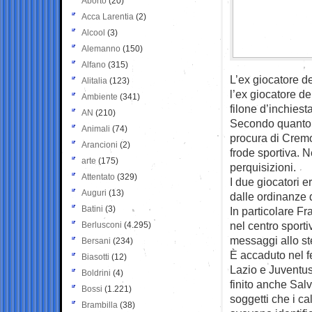
Aborto
(20)
Acca Larentia
(2)
Alcool
(3)
Alemanno
(150)
Alfano
(315)
L’ex giocatore d
Alitalia
(123)
l’ex giocatore d
Ambiente
(341)
filone d’inchies
AN
(210)
Secondo quanto s
Animali
(74)
procura di Cremon
Arancioni
(2)
frode sportiva. N
arte
(175)
perquisizioni.
Attentato
(329)
I due giocatori e
Auguri
(13)
dalle ordinanze d
Batini
(3)
In particolare F
nel centro sporti
Berlusconi
(4.295)
messaggi allo st
Bersani
(234)
È accaduto nel f
Biasotti
(12)
Lazio e Juventus 
Boldrini
(4)
finito anche Sal
Bossi
(1.221)
soggetti che i ca
Brambilla
(38)