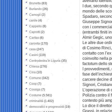
avevano identifi
Brunetta
(83)
I due, secondo qu
Burlando
(26)
mondo delle scom
Camogli
(2)
Spadaro, secondo
canile
(4)
Giuseppe Signor
Cappello
(8)
con i commercial
(entrambi finiti i
Caprotti
(2)
Almir Gegic, uno
Caritas
(6)
Le altre due ord
carovita
(170)
di Cosimo Rinci,
casa
(247)
contatto con l’e
Casini
(119)
coinvolto nella p
Centrodestra in Liguria
(35)
factotum dello s
Chiesa
(276)
I provvedimenti, 
Cina
(10)
fase dell’inchies
Comune
(342)
carcere decine di
Coop
(7)
Signori, Cristia
L’operazione di 
Cossiga
(7)
Polizia contro i
Costume
(5.581)
contesto più amp
criminalità
(1.402)
Lo dice il dirett
democratici e progressisti
(19)
Grassi, in relaz