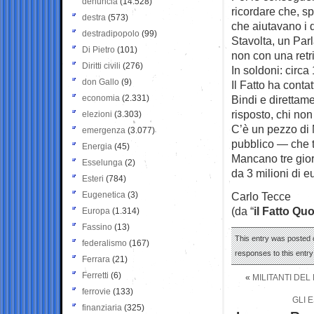
denuncia
(14.528)
ricordare che, sp
destra
(573)
che aiutavano i d
destradipopolo
(99)
Stavolta, un Parl
Di Pietro
(101)
non con una retri
Diritti civili
(276)
In soldoni: circ
don Gallo
(9)
Il Fatto ha conta
economia
(2.331)
Bindi e direttam
risposto, chi no
elezioni
(3.303)
C’è un pezzo di 
emergenza
(3.077)
pubblico — che t
Energia
(45)
Mancano tre gior
Esselunga
(2)
da 3 milioni di e
Esteri
(784)
Eugenetica
(3)
Carlo Tecce
(da “
il Fatto Qu
Europa
(1.314)
Fassino
(13)
This entry was posted 
federalismo
(167)
responses to this entr
Ferrara
(21)
Ferretti
(6)
«
MILITANTI DEL
ferrovie
(133)
GLI 
finanziaria
(325)