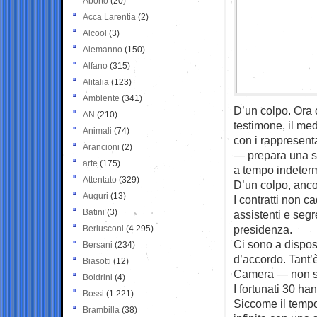
Aborto
(20)
Acca Larentia
(2)
Alcool
(3)
Alemanno
(150)
Alfano
(315)
Alitalia
(123)
Ambiente
(341)
D’un colpo. Ora 
AN
(210)
testimone, il med
Animali
(74)
con i rappresenta
Arancioni
(2)
— prepara una su
arte
(175)
a tempo indeterm
Attentato
(329)
D’un colpo, anco
Auguri
(13)
I contratti non c
Batini
(3)
assistenti e segr
presidenza.
Berlusconi
(4.295)
Ci sono a dispos
Bersani
(234)
d’accordo. Tant’
Biasotti
(12)
Camera — non son
Boldrini
(4)
I fortunati 30 h
Bossi
(1.221)
Siccome il tempo p
Brambilla
(38)