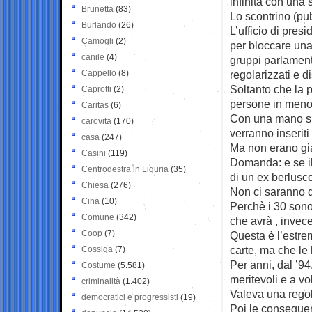
infinita con una 
Brunetta
(83)
Lo scontrino (pub
Burlando
(26)
L’ufficio di pre
Camogli
(2)
per bloccare una 
canile
(4)
gruppi parlament
Cappello
(8)
regolarizzati e di
Soltanto che la p
Caprotti
(2)
persone in meno 
Caritas
(6)
Con una mano si 
carovita
(170)
verranno inseriti
casa
(247)
Ma non erano gi
Casini
(119)
Domanda: e se il
Centrodestra in Liguria
(35)
di un ex berlus
Chiesa
(276)
Non ci saranno d
Cina
(10)
Perchè i 30 sono 
Comune
(342)
che avrà , invece
Coop
(7)
Questa è l’estre
carte, ma che le
Cossiga
(7)
Per anni, dal ’94
Costume
(5.581)
meritevoli e a vol
criminalità
(1.402)
Valeva una regola
democratici e progressisti
(19)
Poi le consegue